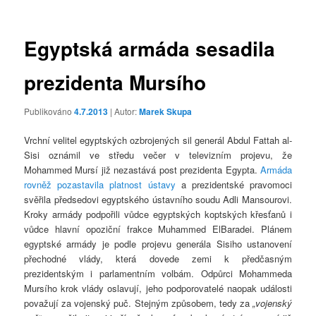
příspěvky
Egyptská armáda sesadila
prezidenta Mursího
Publikováno
4.7.2013
| Autor:
Marek Skupa
Vrchní velitel egyptských ozbrojených sil generál Abdul Fattah al-
Sisi oznámil ve středu večer v televizním projevu, že
Mohammed Mursí již nezastává post prezidenta Egypta.
Armáda
rovněž pozastavila platnost ústavy
a prezidentské pravomoci
svěřila předsedovi egyptského ústavního soudu Adli Mansourovi.
Kroky armády podpořili vůdce egyptských koptských křesťanů i
vůdce hlavní opoziční frakce Muhammed ElBaradei. Plánem
egyptské armády je podle projevu generála Sisiho ustanovení
přechodné vlády, která dovede zemi k předčasným
prezidentským i parlamentním volbám. Odpůrci Mohammeda
Mursího krok vlády oslavují, jeho podporovatelé naopak události
považují za vojenský puč. Stejným způsobem, tedy za
„vojenský