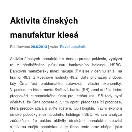
příspěvky
Aktivita čínských
manufaktur klesá
Publikováno
20.6.2013
| Autor:
Pavel Lopušník
Aktivita čínských manufaktur v červnu prudce poklesla, vyplývá
to z předběžného průzkumu bankovního holdingu HSBC.
Bankovní manažerský index nákupu (PMI) se v červnu snížil na
hranici 48,3, z květnové hodnoty 49,2. Data přicházejí v době,
kdy Čína řeší problematiku zotavování vlastní ekonomiky.
V posledním týdnu navíc Světová banka (SB) zemi snížila index
předpovědi ekonomického růstu pro letošní rok. SB tedy nyní
očekává, že Čína poroste o 7,7 % oproti předcházející prognóze,
která předpokládala s 8,4% růstem. Qu Hongbin, hlavní ekonom
čínské pobočky mezinárodního holdingu HSBC, ve své analýze
zdůrazňuje, že pokles aktivity čínských manufaktur souvisí
s nízkou vnější poptávkou a je třeba tento stav chápat jako