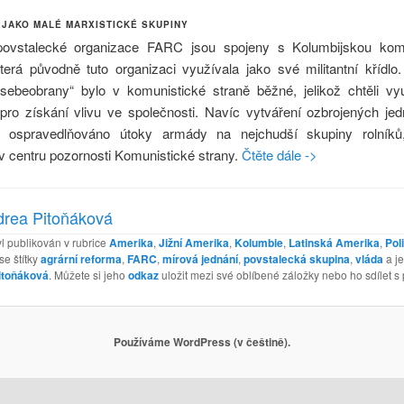
 JAKO MALÉ MARXISTICKÉ SKUPINY
povstalecké organizace FARC jsou spojeny s Kolumbijskou komu
terá původně tuto organizaci využívala jako své militantní křídlo
„sebeobrany“ bylo v komunistické straně běžné, jelikož chtěli vy
pro získání vlivu ve společnosti. Navíc vytváření ozbrojených jed
y ospravedlňováno útoky armády na nejchudší skupiny rolníků,
v centru pozornosti Komunistické strany.
Čtěte dále ->
rea Pitoňáková
l publikován v rubrice
Amerika
,
Jižní Amerika
,
Kolumbie
,
Latinská Amerika
,
Poli
se štítky
agrární reforma
,
FARC
,
mírová jednání
,
povstalecká skupina
,
vláda
a j
itoňáková
. Můžete si jeho
odkaz
uložit mezi své oblíbené záložky nebo ho sdílet s p
Používáme WordPress (v češtině).