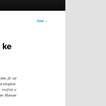
Další
→
 ke
bie již od
á skupina.
je možná u
uan Manuel