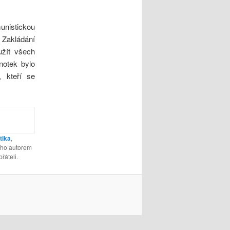
nistickou
. Zakládání
užít všech
notek bylo
 kteří se
tika
,
eho autorem
řáteli.