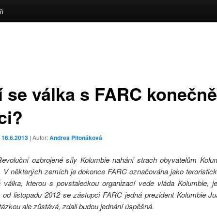
ři
ží se válka s FARC konečně
ci?
o
16.6.2013
| Autor:
Andrea Pitoňáková
voluční ozbrojené síly Kolumbie nahání strach obyvatelům Kolum
. V některých zemích je dokonce FARC označována jako teroristick
á válka, kterou s povstaleckou organizací vede vláda Kolumbie, 
ž od listopadu 2012 se zástupci FARC jedná prezident Kolumbie J
ázkou ale zůstává, zdali budou jednání úspěšná.