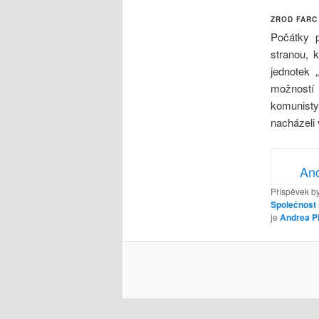
ZROD FARC
Počátky 
stranou, k
jednotek 
možností 
komunist
nacházeli 
And
Příspěvek by
Společnost
je
Andrea P