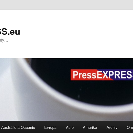
S.eu
nuty…
Austrálie a Oceánie
Evropa
Asie
Amerika
Archiv
O 