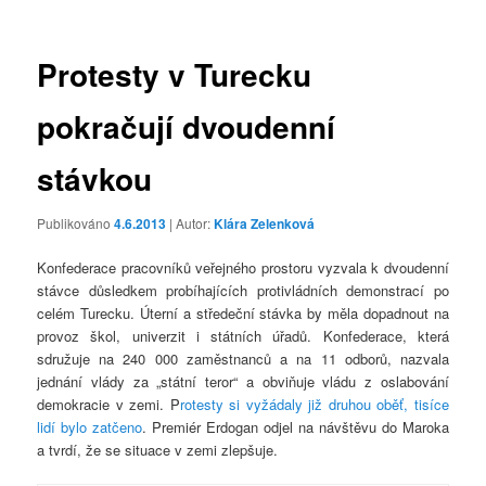
příspěvky
Protesty v Turecku
pokračují dvoudenní
stávkou
Publikováno
4.6.2013
| Autor:
Klára Zelenková
Konfederace pracovníků veřejného prostoru vyzvala k dvoudenní
stávce důsledkem probíhajících protivládních demonstrací po
celém Turecku. Úterní a středeční stávka by měla dopadnout na
provoz škol, univerzit i státních úřadů. Konfederace, která
sdružuje na 240 000 zaměstnanců a na 11 odborů, nazvala
jednání vlády za „státní teror“ a obviňuje vládu z oslabování
demokracie v zemi. P
rotesty si vyžádaly již druhou oběť, tisíce
lidí bylo zatčeno
. Premiér Erdogan odjel na návštěvu do Maroka
a tvrdí, že se situace v zemi zlepšuje.