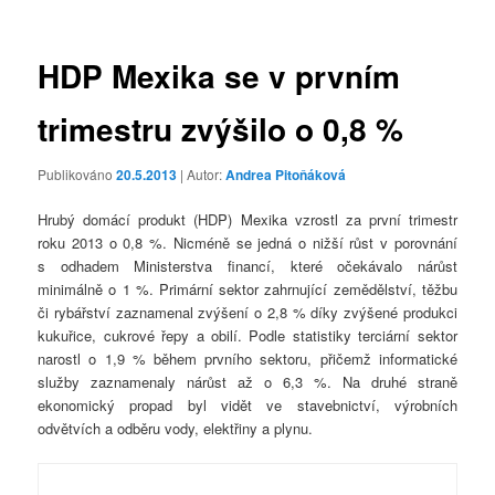
příspěvky
HDP Mexika se v prvním
trimestru zvýšilo o 0,8 %
Publikováno
20.5.2013
| Autor:
Andrea Pitoňáková
Hrubý domácí produkt (HDP) Mexika vzrostl za první trimestr
roku 2013 o 0,8 %. Nicméně se jedná o nižší růst v porovnání
s odhadem Ministerstva financí, které očekávalo nárůst
minimálně o 1 %. Primární sektor zahrnující zemědělství, těžbu
či rybářství zaznamenal zvýšení o 2,8 % díky zvýšené produkci
kukuřice, cukrové řepy a obilí. Podle statistiky terciární sektor
narostl o 1,9 % během prvního sektoru, přičemž informatické
služby zaznamenaly nárůst až o 6,3 %. Na druhé straně
ekonomický propad byl vidět ve stavebnictví, výrobních
odvětvích a odběru vody, elektřiny a plynu.