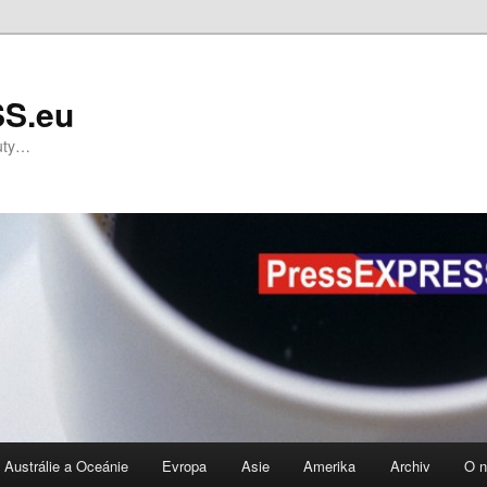
S.eu
nuty…
Austrálie a Oceánie
Evropa
Asie
Amerika
Archiv
O 