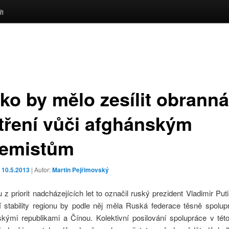
ři
ko by mělo zesílit obranná
tření vůči afghánským
remistům
o
10.5.2013
| Autor:
Martin Pejřimovský
 z priorit nadcházejících let to označil ruský prezident Vladimir Put
ní stability regionu by podle něj měla Ruská federace těsně spolup
skými republikami a Čínou. Kolektivní posilování spolupráce v této