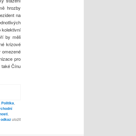
ky stažení
omě hrozby
ezident na
notlivých
 kolektivní
ří by měli
dné krizové
 v omezené
nizace pro
 také Čínu
,
Politika
,
ýchodní
nosti
,
o
odkaz
uložit