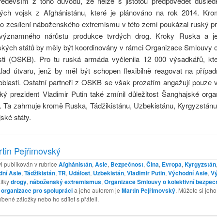
především z toho důvodu, že nelze s jistotou předpovědět důsled
ých vojsk z Afghánistánu, které je plánováno na rok 2014. Kr
o zesílení náboženského extremismu v této zemi poukázal ruský pr
významného nárůstu produkce tvrdých drog. Kroky Ruska a jed
ských států by měly být koordinovány v rámci Organizace Smlouvy o
ti (OSKB). Pro tu ruská armáda vyčlenila 12 000 výsadkářů, kte
klad útvaru, jenž by měl být schopen flexibilně reagovat na přípa
 oblasti. Ostatní partneři z OSKB se však prozatím angažují pouze
ký prezident Vladimir Putin také zmínil důležitost Šanghajské orga
i. Ta zahrnuje kromě Ruska, Tádžikistánu, Uzbekistánu, Kyrgyzstánu
jské státy.
tin Pejřimovský
l publikován v rubrice
Afghánistán
,
Asie
,
Bezpečnost
,
Čína
,
Evropa
,
Kyrgyzstán
dní Asie
,
Tádžikistán
,
TR
,
Událost
,
Uzbekistán
,
Vladimir Putin
,
Východní Asie
,
V
títky
drogy
,
náboženský extremismus
,
Organizace Smlouvy o kolektivní bezpeč
organizace pro spolupráci
a jeho autorem je
Martin Pejřimovský
. Můžete si jeh
íbené záložky nebo ho sdílet s přáteli.