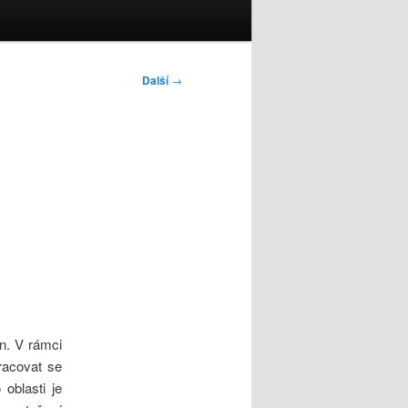
Další
→
in. V rámci
racovat se
 oblasti je