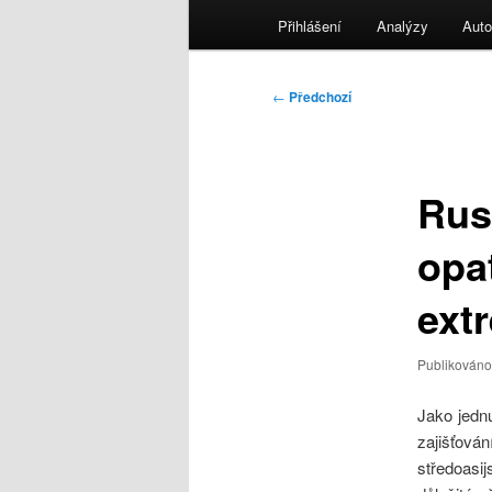
menu
Přihlášení
Analýzy
Auto
Navigace
←
Předchozí
pro
příspěvky
Rus
opa
ext
Publikován
Jako jednu
zajišťová
středoasij