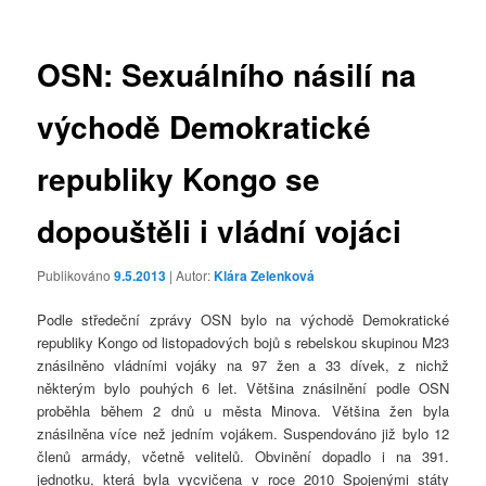
příspěvky
OSN: Sexuálního násilí na
východě Demokratické
republiky Kongo se
dopouštěli i vládní vojáci
Publikováno
9.5.2013
| Autor:
Klára Zelenková
Podle středeční zprávy OSN bylo na východě Demokratické
republiky Kongo od listopadových bojů s rebelskou skupinou M23
znásilněno vládními vojáky na 97 žen a 33 dívek, z nichž
některým bylo pouhých 6 let. Většina znásilnění podle OSN
proběhla během 2 dnů u města Minova. Většina žen byla
znásilněna více než jedním vojákem. Suspendováno již bylo 12
členů armády, včetně velitelů. Obvinění dopadlo i na 391.
jednotku, která byla vycvičena v roce 2010 Spojenými státy