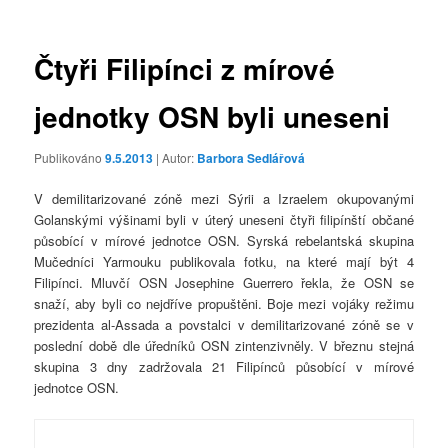
příspěvky
Čtyři Filipínci z mírové
jednotky OSN byli uneseni
Publikováno
9.5.2013
| Autor:
Barbora Sedlářová
V demilitarizované zóně mezi Sýrii a Izraelem okupovanými
Golanskými výšinami byli v úterý uneseni čtyři filipínští občané
působící v mírové jednotce OSN. Syrská rebelantská skupina
Mučedníci Yarmouku publikovala fotku, na které mají být 4
Filipínci. Mluvčí OSN Josephine Guerrero řekla, že OSN se
snaží, aby byli co nejdříve propuštěni. Boje mezi vojáky režimu
prezidenta al-Assada a povstalci v demilitarizované zóně se v
poslední době dle úředníků OSN zintenzivněly. V březnu stejná
skupina 3 dny zadržovala 21 Filipínců působící v mírové
jednotce OSN.