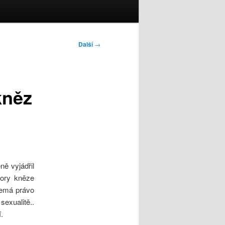
Další
→
kněz
ně vyjádřil
zory kněze
nemá právo
sexualitě..
.