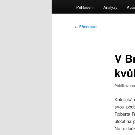
menu
Přihlášení
Analýzy
Auto
Navigace
←
Předchozí
pro
příspěvky
V B
kvů
Publikován
Katolická 
svou podp
Roberta F
útočit na 
Na rozlučk