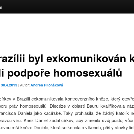
ři
razílii byl exkomunikován 
li podpoře homosexuálů
o
30.4.2013
| Autor:
Andrea Pitoňáková
církev v Brazílii exkomunikovala kontroverzního kněze, který otevře
oru práv homosexuálů. Diecéze v oblasti Bauru kvalifikovala ná
rancisca Daniela jako kacířské. Taky prohlásila, že žádný katolík 
pravou víru. Kněz Daniel žádal církev, aby změnila svůj postoj vůči 
ovou mší kněze Daniele, která se konala o víkendu, přišly stovky lidí