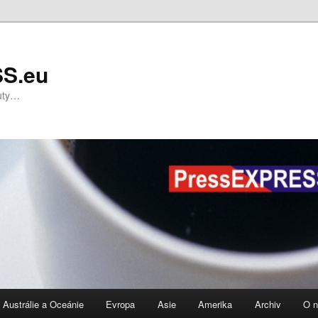
S.eu
nuty…
Austrálie a Oceánie
Evropa
Asie
Amerika
Archiv
O 