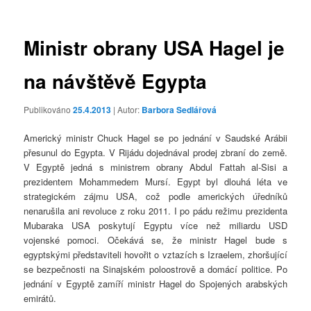
příspěvky
Ministr obrany USA Hagel je
na návštěvě Egypta
Publikováno
25.4.2013
| Autor:
Barbora Sedlářová
Americký ministr Chuck Hagel se po jednání v Saudské Arábii
přesunul do Egypta. V Rijádu dojednával prodej zbraní do země.
V Egyptě jedná s ministrem obrany Abdul Fattah al-Sisi a
prezidentem Mohammedem Mursí. Egypt byl dlouhá léta ve
strategickém zájmu USA, což podle amerických úředníků
nenarušila ani revoluce z roku 2011. I po pádu režimu prezidenta
Mubaraka USA poskytují Egyptu více než miliardu USD
vojenské pomoci. Očekává se, že ministr Hagel bude s
egyptskými představiteli hovořit o vztazích s Izraelem, zhoršující
se bezpečnosti na Sinajském poloostrově a domácí politice. Po
jednání v Egyptě zamíří ministr Hagel do Spojených arabských
emirátů.