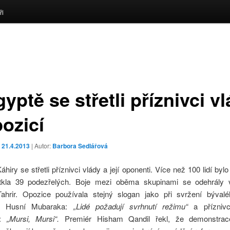
ři
yptě se střetli příznivci v
pozicí
o
21.4.2013
| Autor:
Barbora Sedlářová
áhiry se střetli příznivci vlády a její oponenti. Více než 100 lidí byl
atkla 39 podezřelých. Boje mezi oběma skupinami se odehrály v
ahrir. Opozice používala stejný slogan jako při svržení býval
ta Husní Mubaraka:
„Lidé požadují svrhnutí režimu“
a příznivc
i:
„Mursi, Mursi“.
Premiér Hisham Qandil řekl, že demonstrac