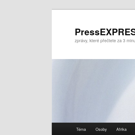
Přejít
k
hlavnímu
PressEXPRES
obsahu
zprávy, které přečtete za 3 mi
webu
Hlavní
Téma
Osoby
Afrika
navigační