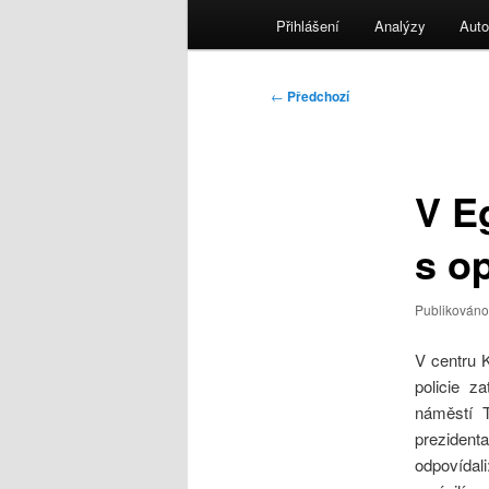
menu
Přihlášení
Analýzy
Auto
Navigace
←
Předchozí
pro
příspěvky
V Eg
s o
Publikován
V centru K
policie z
náměstí T
preziden
odpovídal