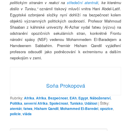
politickým stranám v
reakci na
středeční atentnát
, ke kterému
došlo v Tunisu,“
oznámil tiskový mluvčí vnitra Hani Abdel-Latif.
Egyptské ozbrojené složky nyní dohlíží na bezpečnost kolem
objektů významných politických osobností. Profesor Mahmoud
Shaaban z káhirské univerzity Al-Azhar vydal fatwu (výzvu) na
odstranění opozičních sekulárních stran, konkrétně Frontu
národní spásy (NSF) vedenou Mohammedem El-Baradejem a
Hamdeenem Sabbahim. Premiér Hisham Qandil vyjádření
profesora odsoudil jako podněcování k extremismu a dalším
nepokojům v zemi.
Soňa Prokopová
Rubriky:
Afrika
,
Afrika
,
Bezpečnost
,
EAh
,
Egypt
,
Náboženství
,
Politika
,
severní Afrika
,
Společnost
,
Tunisko
,
Událost
|
Štítky:
atentát
,
fatwa
,
Hisham Qandil
,
Mohammed El-Baredei
,
opozice
,
policie
,
vláda