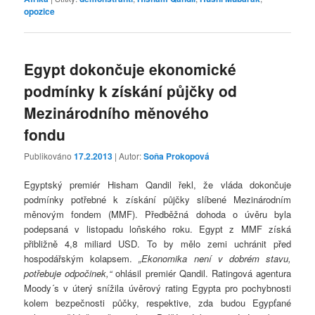
opozice
Egypt dokončuje ekonomické
podmínky k získání půjčky od
Mezinárodního měnového
fondu
Publikováno
17.2.2013
| Autor:
Soňa Prokopová
Egyptský premiér Hisham Qandil řekl, že vláda dokončuje
podmínky potřebné k získání půjčky slíbené Mezinárodním
měnovým fondem (MMF). Předběžná dohoda o úvěru byla
podepsaná v listopadu loňského roku. Egypt z MMF získá
přibližně 4,8 miliard USD. To by mělo zemi uchránit před
hospodářským kolapsem.
„Ekonomika není v dobrém stavu,
potřebuje
odpočinek,“
ohlásil premiér Qandil. Ratingová agentura
Moody´s v úterý snížila úvěrový rating Egypta pro pochybnosti
kolem bezpečnosti půčky, respektive, zda budou Egypťané