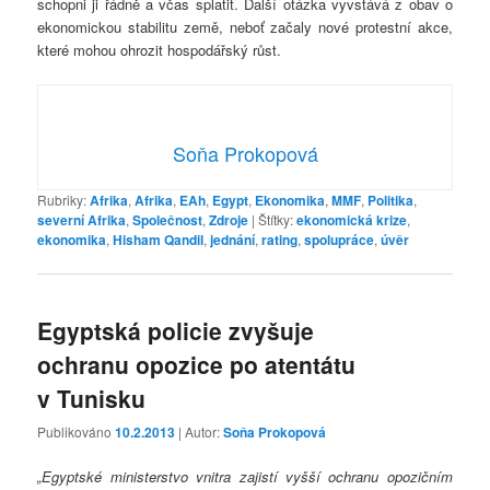
schopni ji řádně a včas splatit. Další otázka vyvstává z obav o
ekonomickou stabilitu země, neboť začaly nové protestní akce,
které mohou ohrozit hospodářský růst.
Soňa Prokopová
Rubriky:
Afrika
,
Afrika
,
EAh
,
Egypt
,
Ekonomika
,
MMF
,
Politika
,
severní Afrika
,
Společnost
,
Zdroje
|
Štítky:
ekonomická krize
,
ekonomika
,
Hisham Qandil
,
jednání
,
rating
,
spolupráce
,
úvěr
Egyptská policie zvyšuje
ochranu opozice po atentátu
v Tunisku
Publikováno
10.2.2013
| Autor:
Soňa Prokopová
„Egyptské ministerstvo vnitra zajistí vyšší ochranu opozičním