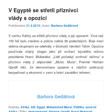
V Egyptě se střetli příznivci
vlády s opozicí
Publikováno
21.4.2013
| Autor:
Barbora Sedlářová
V centru Káhiry se střetli příznivci vlády a její oponenti. Více než
100 lidí bylo zraněno a policie zatkla 39 podezřelých. Boje mezi
oběma skupinami se odehrály v blízkosti náměstí Tahrir. Opozice
používala stejný slogan jako při svržení bývalého režimu
prezidenta Husní Mubaraka:
„Lidé požadují svrhnutí režimu“
a
příznivci vlády jí odpovídali:
„Mursi, Mursi“.
Premiér Hisham
Qandil řekl, že demonstrace spojené s násilím poškozují
bezpečnost a ekonomii v zemi a brání zavádění reforem.
Barbora Sedlářová
Rubriky:
Afrika
,
AN
,
Egypt
,
Mohammed Mursi
,
Politika
,
severní
Afrika
|
Štítky:
demonstranti
,
Hisham Qandil
,
Husní Mubarak
,