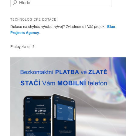
H
l
e
d
TECHNOLOGICKÉ DOTACE!
a
Dotace na chytrou výrobu, vývoj? Zvládneme i Váš projekt.
Blue
t
Projects Agency
.
Platby zlatem?