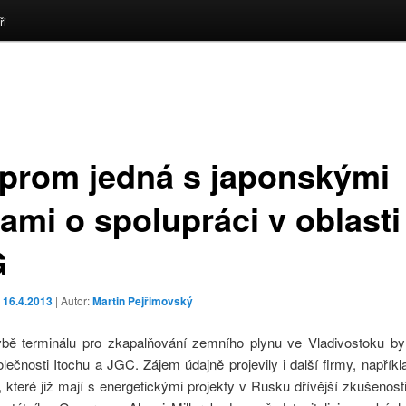
ři
prom jedná s japonskými
ami o spolupráci v oblasti
G
o
16.4.2013
| Autor:
Martin Pejřimovský
bě terminálu pro zkapalňování zemního plynu ve Vladivostoku b
olečnosti Itochu a JGC. Zájem údajně projevily i další firmy, napříkl
, které již mají s energetickými projekty v Rusku dřívější zkušenos