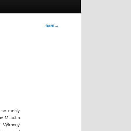
Další
→
y se mohly
ad Mitsui a
ti. Výkonný