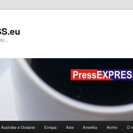
S.eu
nuty…
Austrálie a Oceánie
Evropa
Asie
Amerika
Archiv
O 