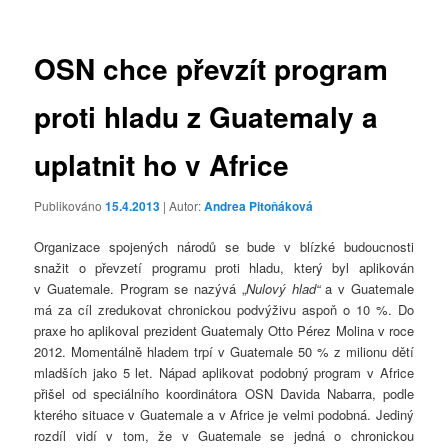
příspěvky
OSN chce převzít program
proti hladu z Guatemaly a
uplatnit ho v Africe
Publikováno
15.4.2013
| Autor:
Andrea Pitoňáková
Organizace spojených národů se bude v blízké budoucnosti
snažit o převzetí programu proti hladu, který byl aplikován
v Guatemale. Program se nazývá „
Nulový hlad“
a v Guatemale
má za cíl zredukovat chronickou podvýživu aspoň o 10 %. Do
praxe ho aplikoval prezident Guatemaly Otto Pérez Molina v roce
2012. Momentálně hladem trpí v Guatemale 50 % z milionu dětí
mladších jako 5 let. Nápad aplikovat podobný program v Africe
přišel od speciálního koordinátora OSN Davida Nabarra, podle
kterého situace v Guatemale a v Africe je velmi podobná. Jediný
rozdíl vidí v tom, že v Guatemale se jedná o chronickou