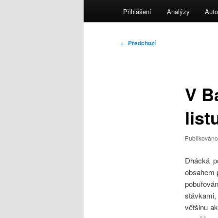
menu
Přihlášení
Analýzy
Auto
Navigace
←
Předchozí
pro
příspěvky
V B
lis
Publikován
Dhácká po
obsahem p
pobuřová
stávkami, 
většinu ak