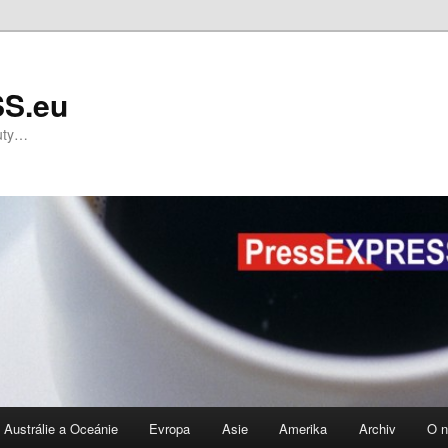
S.eu
nuty…
Austrálie a Oceánie
Evropa
Asie
Amerika
Archiv
O 