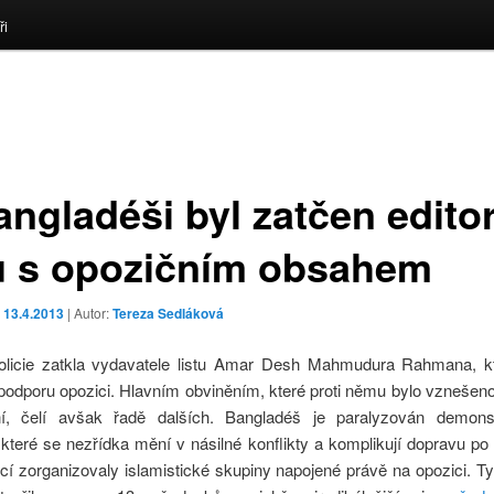
ři
angladéši byl zatčen edito
tu s opozičním obsahem
o
13.4.2013
| Autor:
Tereza Sedláková
licie zatkla vydavatele listu Amar Desh Mahmudura Rahmana, 
odporu opozici. Hlavním obviněním, které proti němu bylo vznešeno,
ní, čelí avšak řadě dalších. Bangladéš je paralyzován demons
které se nezřídka mění v násilné konflikty a komplikují dopravu po
cí zorganizovaly islamistické skupiny napojené právě na opozici. T