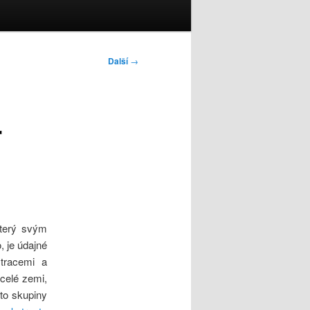
Další
→
r
který svým
 je údajné
tracemi a
 celé zemi,
yto skupiny