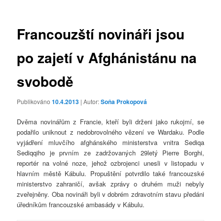
příspěvky
Francouzští novináři jsou
po zajetí v Afghánistánu na
svobodě
Publikováno
10.4.2013
| Autor:
Soňa Prokopová
Dvěma novinářům z Francie, kteří byli drženi jako rukojmí, se
podařilo uniknout z nedobrovolného vězení ve Wardaku. Podle
vyjádření mluvčího afghánského ministerstva vnitra Sediqa
Sediqqiho je prvním ze zadržovaných 29letý Pierre Borghi,
reportér na volné noze, jehož ozbrojenci unesli v listopadu v
hlavním městě Kábulu. Propuštění potvrdilo také francouzské
ministerstvo zahraničí, avšak zprávy o druhém muži nebyly
zveřejněny. Oba novináři byli v dobrém zdravotním stavu předáni
úředníkům francouzské ambasády v Kábulu.