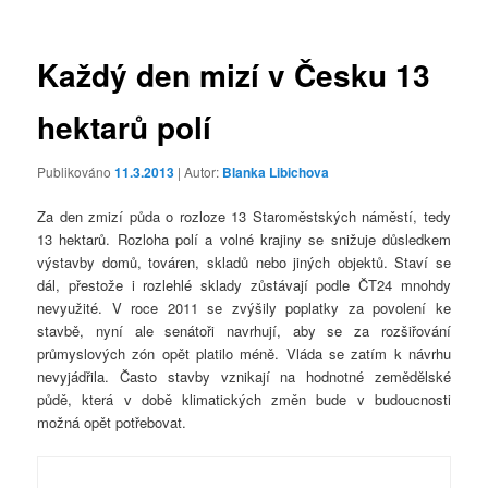
příspěvky
Každý den mizí v Česku 13
hektarů polí
Publikováno
11.3.2013
| Autor:
Blanka Libichova
Za den zmizí půda o rozloze 13 Staroměstských náměstí, tedy
13 hektarů. Rozloha polí a volné krajiny se snižuje důsledkem
výstavby domů, továren, skladů nebo jiných objektů. Staví se
dál, přestože i rozlehlé sklady zůstávají podle ČT24 mnohdy
nevyužité. V roce 2011 se zvýšily poplatky za povolení ke
stavbě, nyní ale senátoři navrhují, aby se za rozšiřování
průmyslových zón opět platilo méně. Vláda se zatím k návrhu
nevyjádřila. Často stavby vznikají na hodnotné zemědělské
půdě, která v době klimatických změn bude v budoucnosti
možná opět potřebovat.