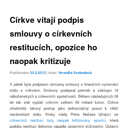
příspěvky
Církve vítají podpis
smlouvy o církevních
restitucích, opozice ho
naopak kritizuje
Publikováno
23.2.2013
| Autor:
Veronika Svobodová
V pátek byla podpisem stvrzeny smlouvy o finančním vyrovnání
státu s církvemi. Smlouvy podepsal premiér a zástupci 16
náboženských a církevních společností. Během následujících 35
let tak stát vyplatí církvím celkem 59 miliard korun. Církve
zhodnotily takový postup jako jednoznačný posun k větší
nezávislosti státu. Kroky vlády Petra Nečase týkající se
církevních restitucí byly naopak kritizovány opozicí,
která
podobu restitucí dokonce napadla ústavními stížnostmi. Ústavní