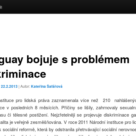
ři
guay bojuje s problémem
kriminace
o
22.2.2013
| Autor:
Kateřina Šafářová
nstituce pro lidská práva zaznamenala více než 210 nahlášený
ce v posledních 8 měsících. Příčiny se lišily, zahrnovaly sexualní
asu či tělesné postižení. Nejzřetelněji se projevuje diskriminace g
lita je veřejně zesměšňována. V roce 2011 Národní instituce pro li
 sociální reformě, která by odstranila přetrvávající sociální nerovnos