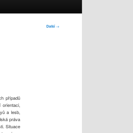
Další
→
ch případů
 orientaci,
ayů a lesb,
dská práva
ti. Situace