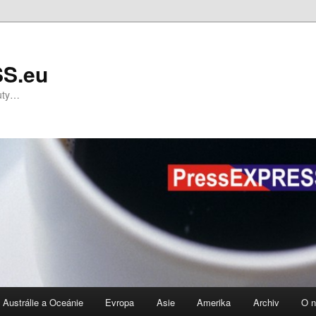
S.eu
nuty…
Austrálie a Oceánie
Evropa
Asie
Amerika
Archiv
O 