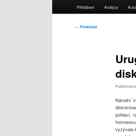
menu
Přihlášení
Analýzy
Auto
Navigace
←
Předchozí
pro
příspěvky
Uru
dis
Publikován
Národní i
diskrimina
pohlaví, r
homosexua
vyzývala k