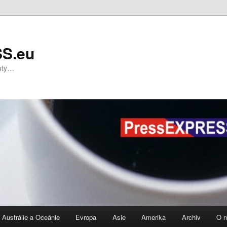
S.eu
nuty…
Austrálie a Oceánie
Evropa
Asie
Amerika
Archiv
O 