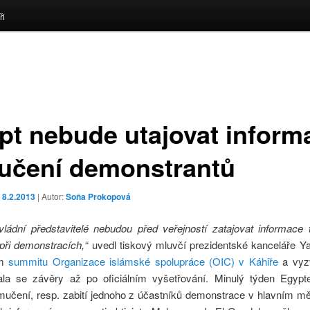
ři
pt nebude utajovat inform
učení demonstrantů
o
8.2.2013
| Autor:
Soňa Prokopová
vládní představitelé nebudou před veřejností zatajovat informace 
 při demonstracích,“
uvedl tiskový mluvčí prezidentské kanceláře Ya
ím
summitu Organizace islámské spolupráce (OIC) v Káhiře
a vyz
la se závěry až po oficiálním vyšetřování. Minulý týden Egypt
mučení, resp. zabití jednoho z účastníků demonstrace v hlavním mě