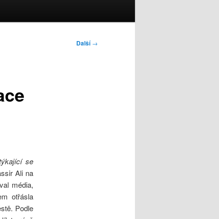
Další
→
ace
týkající se
ssir Ali na
val média,
em otřásla
stě. Podle