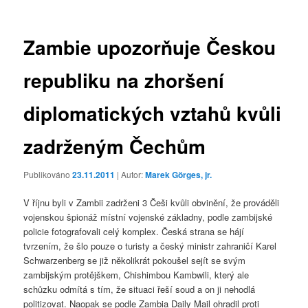
příspěvky
Zambie upozorňuje Českou
republiku na zhoršení
diplomatických vztahů kvůli
zadrženým Čechům
Publikováno
23.11.2011
| Autor:
Marek Görges, jr.
V říjnu byli v Zambii zadrženi 3 Češi kvůli obvinění, že prováděli
vojenskou špionáž místní vojenské základny, podle zambijské
policie fotografovali celý komplex. Česká strana se hájí
tvrzením, že šlo pouze o turisty a český ministr zahraničí Karel
Schwarzenberg se již několikrát pokoušel sejít se svým
zambijským protějškem, Chishimbou Kambwili, který ale
schůzku odmítá s tím, že situaci řeší soud a on ji nehodlá
politizovat. Naopak se podle Zambia Daily Mail ohradil proti