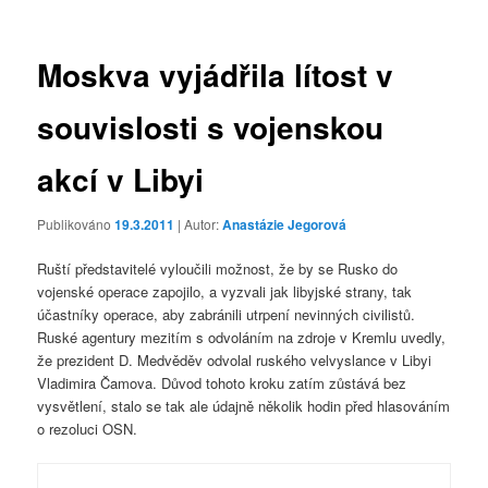
příspěvky
Moskva vyjádřila lítost v
souvislosti s vojenskou
akcí v Libyi
Publikováno
19.3.2011
| Autor:
Anastázie Jegorová
Ruští představitelé vyloučili možnost, že by se Rusko do
vojenské operace zapojilo, a vyzvali jak libyjské strany, tak
účastníky operace, aby zabránili utrpení nevinných civilistů.
Ruské agentury mezitím s odvoláním na zdroje v Kremlu uvedly,
že prezident D. Medvěděv odvolal ruského velvyslance v Libyi
Vladimira Čamova. Důvod tohoto kroku zatím zůstává bez
vysvětlení, stalo se tak ale údajně několik hodin před hlasováním
o rezoluci OSN.