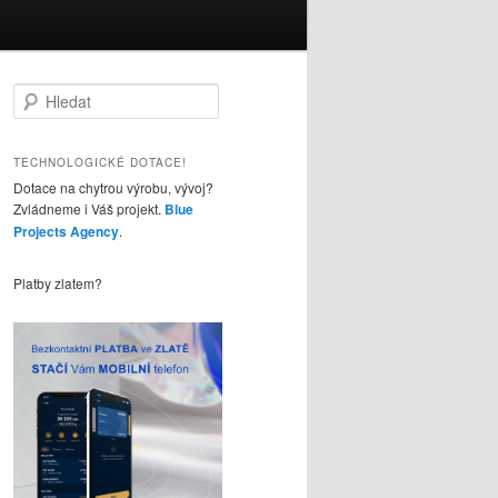
H
l
e
d
TECHNOLOGICKÉ DOTACE!
a
Dotace na chytrou výrobu, vývoj?
t
Zvládneme i Váš projekt.
Blue
Projects Agency
.
Platby zlatem?