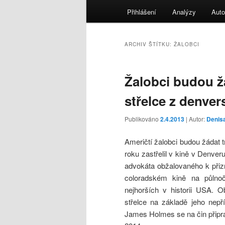
menu
Přihlášení
Analýzy
Auto
ARCHIV ŠTÍTKU:
ŽALOBCI
Žalobci budou žá
střelce z denver
Publikováno
2.4.2013
| Autor:
Denis
Američtí žalobci budou žádat 
roku zastřelil v kině v Denveru
advokáta obžalovaného k přizn
coloradském kině na půlnoč
nejhorších v historii USA. 
střelce na základě jeho nepř
James Holmes se na čin připra