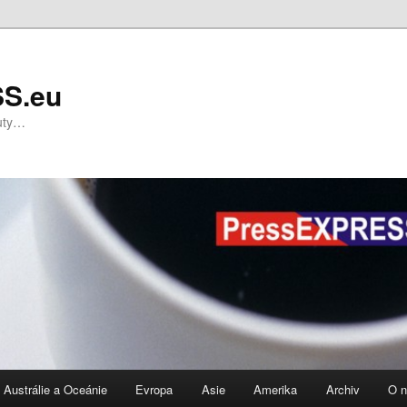
S.eu
nuty…
Austrálie a Oceánie
Evropa
Asie
Amerika
Archiv
O 