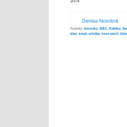
2014.
Denisa Novotná
Rubriky:
Amerika
,
BBC
,
Politika
,
Se
kino
,
soud
,
střelba
,
trest smrti
,
žalo