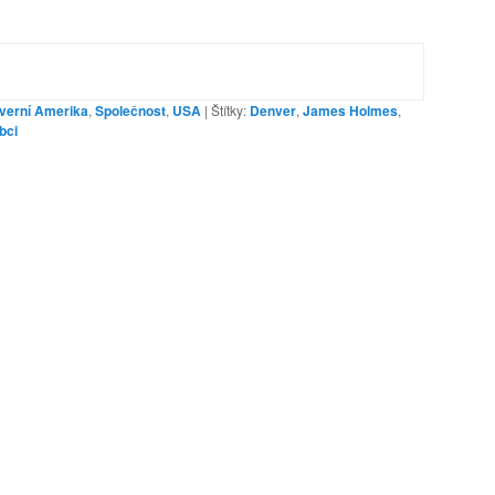
verní Amerika
,
Společnost
,
USA
|
Štítky:
Denver
,
James Holmes
,
bci