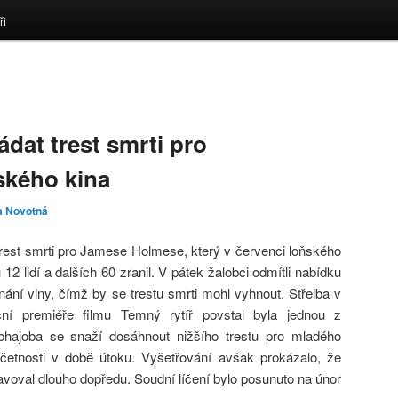
ři
dat trest smrti pro
ského kina
a Novotná
trest smrti pro Jamese Holmese, který v červenci loňského
 12 lidí a dalších 60 zranil. V pátek žalobci odmítli nabídku
ání viny, čímž by se trestu smrti mohl vyhnout. Střelba v
ní premiéře filmu Temný rytíř povstal byla jednou z
Obhajoba se snaží dosáhnout nižšího trestu pro mladého
íčetnosti v době útoku. Vyšetřování avšak prokázalo, že
voval dlouho dopředu. Soudní líčení bylo posunuto na únor