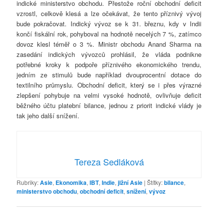
indické ministerstvo obchodu. Přestože roční obchodní deficit
vzrostl, celkově klesá a lze očekávat, že tento příznivý vývoj
bude pokračovat. Indický vývoz se k 31. březnu, kdy v Indii
končí fiskální rok, pohyboval na hodnotě necelých 7 %, zatímco
dovoz klesl téměř o 3 %. Ministr obchodu Anand Sharma na
zasedání indických vývozců prohlásil, že vláda podnikne
potřebné kroky k podpoře příznivého ekonomického trendu,
jedním ze stimulů bude například dvouprocentní dotace do
textilního průmyslu. Obchodní deficit, který se i přes výrazné
zlepšení pohybuje na velmi vysoké hodnotě, ovlivňuje deficit
běžného účtu platební bilance, jednou z priorit indické vlády je
tak jeho další snížení.
Tereza Sedláková
Rubriky:
Asie
,
Ekonomika
,
IBT
,
Indie
,
jižní Asie
|
Štítky:
bilance
,
ministerstvo obchodu
,
obchodní deficit
,
snížení
,
vývoz