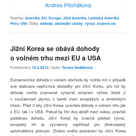
Andrea Pitoňáková
Rubriky:
Amerika
,
EU
,
Evropa
,
Jižní Amerika
,
Latinská Amerika
,
Peru
,
UNI
|
Štítky:
dohoda
,
obchodní vztahy
,
vývoz
,
zrušení cla
Jižní Korea se obává dohody
o volném trhu mezi EU a USA
Publikováno
16.2.2013
| Autor:
Tereza Sedláková
Euroamerická dohoda o volném obchodu by mohla mít v případě
své realizace nepříznivé důsledky pro Jižní Koreu, pro niž by
dohoda mohla znamenat výrazné omezení výhod, které jí
v současnosti plynou z bariér mezi evropským a americkým
trhem. Před 2 lety Jižní Korea uzavřela dohody o volném trhu jak
s EU, tak i s USA. Pokud by tito dva aktéři mezi sebou uzavřeli
podobnou dohodu, Jižní Koreji by značně poklesl vývoz,
evropský trh je významný například pro jihokorejský
automobilový průmysl. Ztrátou svého postavení by Jižní Korea