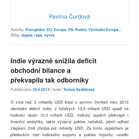
Pavlína Čurdová
Rubriky:
Energetika
,
EU
,
Evropa
,
FN
,
Rusko
,
Východní Evropa
|
Štítky:
dopad
,
ropa
,
vývoz
Indie výrazně snížila deficit
obchodní bilance a
překvapila tak odborníky
Publikováno
29.4.2013
| Autor:
Tereza Sedláková
O více než 3 miliardy USD klesl v prvním čtvrtletí roku 2013
obchodní deficit Indie, z loňských 13,5 miliard USD spadl na
hodnotu okolo 10,3 miliard USD. Indický úspěch překvapil i
finanční analytiky, takto výrazný pokles nečekali, jejich odhad
zlepšení činil zhruba půl miliardy USD. Za tímto úspěchem je
především růst indického exportu a pokles importu, uvedlo