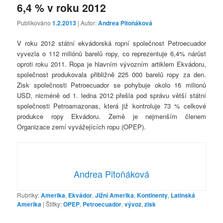
6,4 % v roku 2012
Publikováno
1.2.2013
| Autor:
Andrea Pitoňáková
V roku 2012 státní ekvádorská ropní společnost Petroecuador
vyvezla o 112 miliónů barelů ropy, co reprezentuje 6,4% nárůst
oproti roku 2011. Ropa je hlavním vývozním artiklem Ekvádoru,
společnost produkovala přibližně 225 000 barelů ropy za den.
Zisk společnosti Petroecuador se pohybuje okolo 16 milionů
USD, nicméně od 1. ledna 2012 přešla pod správu větší státní
společnosti Petroamazonas, která již kontroluje 73 % celkové
produkce ropy Ekvádoru. Země je nejmenším členem
Organizace zemí vyvážejících ropu (OPEP).
Andrea Pitoňáková
Rubriky:
Amerika
,
Ekvádor
,
Jižní Amerika
,
Kontinenty
,
Latinská
Amerika
|
Štítky:
OPEP
,
Petroecuador
,
vývoz
,
zisk