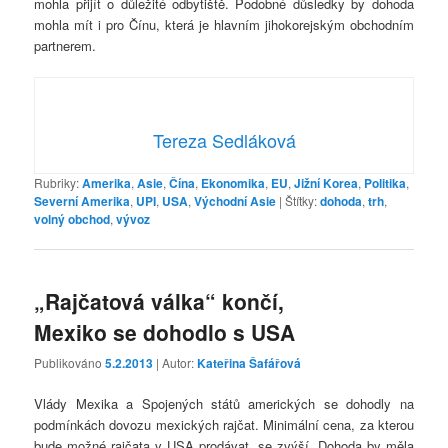
mohla přijít o důležité odbytiště. Podobné důsledky by dohoda
mohla mít i pro Čínu, která je hlavním jihokorejským obchodním
partnerem.
Tereza Sedláková
Rubriky:
Amerika
,
Asie
,
Čína
,
Ekonomika
,
EU
,
Jižní Korea
,
Politika
,
Severní Amerika
,
UPI
,
USA
,
Východní Asie
|
Štítky:
dohoda
,
trh
,
volný obchod
,
vývoz
„Rajčatová válka“ končí,
Mexiko se dohodlo s USA
Publikováno
5.2.2013
| Autor:
Kateřina Šafářová
Vlády Mexika a Spojených států amerických se dohodly na
podmínkách dovozu mexických rajčat. Minimální cena, za kterou
bude možné rajčata v USA prodávat, se zvýší. Dohoda by měla