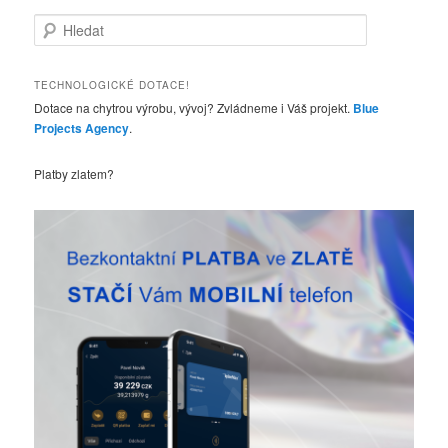
H
l
e
d
TECHNOLOGICKÉ DOTACE!
a
Dotace na chytrou výrobu, vývoj? Zvládneme i Váš projekt.
Blue
t
Projects Agency
.
Platby zlatem?