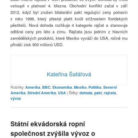
vstoupit v platnost 4. března. Obchodní konflikt začal v září
2012, když byl zrušen bilaterální pakt regulující ceny potravin
z roku 1996, který přestal platit kvůli stížnostem floridských
pěstitelů. Nová dohoda rozlišuje 4 kategorie rajčat a stanovuje
odlišné ceny pro léto a zimu. Rajčata jsou jedním z hlavních
zemědělských produktů, které Mexiko vyváží do USA, ročně mu
přináší zisk 900 milionů USD.
Kateřina Šafářová
Rubriky:
Amerika
,
BBC
,
Ekonomika
,
Mexiko
,
Politika
,
Severní
Amerika
,
Střední Amerika
,
USA
|
Štítky:
dohoda
,
pakt
,
rajčata
,
vývoz
Státní ekvádorská ropní
společnost zvýšila vývoz o