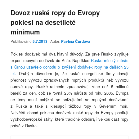
Dovoz ruské ropy do Evropy
poklesl na desetileté
minimum
Publikováno
5.7.2013
| Autor:
Pavlína Čurdová
Pokles dodávek má dva hlavní důvody. Za prvé Rusko zvyšuje
export ropných dodávek do Asie. Například
Rusko minulý měsíc
s Čínou uzavřelo dohodu o zvýšení dodávek ropy na dalších 25
let.
Druhým důvodem je, že ruské energetické firmy dávají
přednost vývozu zpracovaných ropných produktů než vývozu
surové ropy. Ruské rafinérie zpracovávají více než 5 milionů
barelů za den, což se rovná 25% nárůstu od roku 2005. Evropa
se tedy musí potýkat se snižujícími se ropnými dodávkami
z Ruska a také s klesající těžbou ropy v Severním moři.
Největší dopad poklesu dodávek ruské ropy do Evropy pociťují
východoevropské státy, které tradičně odebírají velkou část ropy
právě z Ruska.