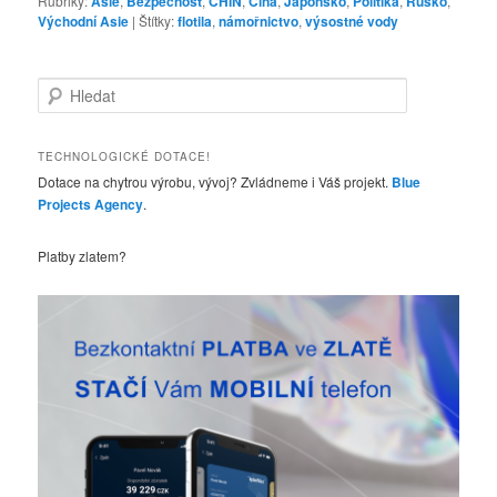
Rubriky:
Asie
,
Bezpečnost
,
CHIN
,
Čína
,
Japonsko
,
Politika
,
Rusko
,
Východní Asie
|
Štítky:
flotila
,
námořnictvo
,
výsostné vody
H
l
e
d
TECHNOLOGICKÉ DOTACE!
a
Dotace na chytrou výrobu, vývoj? Zvládneme i Váš projekt.
Blue
t
Projects Agency
.
Platby zlatem?