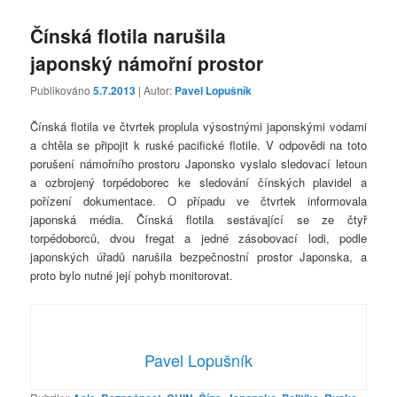
Čínská flotila narušila
japonský námořní prostor
Publikováno
5.7.2013
| Autor:
Pavel Lopušník
Čínská flotila ve čtvrtek proplula výsostnými japonskými vodami
a chtěla se připojit k ruské pacifické flotile. V odpovědi na toto
porušení námořního prostoru Japonsko vyslalo sledovací letoun
a ozbrojený torpédoborec ke sledování čínských plavidel a
pořízení dokumentace. O případu ve čtvrtek informovala
japonská média. Čínská flotila sestávající se ze čtyř
torpédoborců, dvou fregat a jedné zásobovací lodi, podle
japonských úřadů narušila bezpečnostní prostor Japonska, a
proto bylo nutné její pohyb monitorovat.
Pavel Lopušník