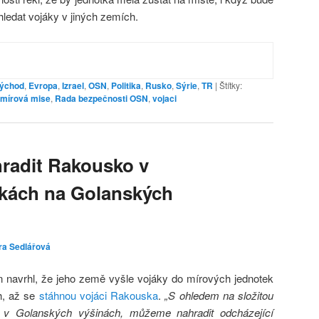
hledat vojáky v jiných zemích.
východ
,
Evropa
,
Izrael
,
OSN
,
Politika
,
Rusko
,
Sýrie
,
TR
|
Štítky:
mírová mise
,
Rada bezpečnosti OSN
,
vojaci
radit Rakousko v
tkách na Golanských
ra Sedlářová
n navrhl, že jeho země vyšle vojáky do mírových jednotek
, až se
stáhnou vojáci Rakouska
.
„S ohledem na složitou
jí v Golanských výšinách, můžeme nahradit odcházející