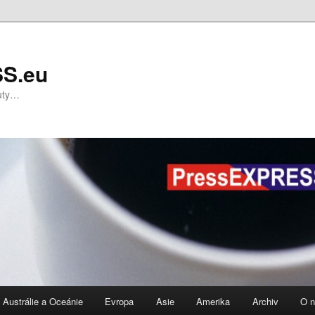
S.eu
nuty…
Austrálie a Oceánie
Evropa
Asie
Amerika
Archiv
O 