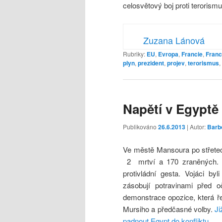
celosvětový boj proti terorismu
Zuzana Lánová
Rubriky:
EU
,
Evropa
,
Francie
,
Franc
plyn
,
prezident
,
projev
,
terorismus
,
Napětí v Egyptě
Publikováno
26.6.2013
| Autor:
Barb
Ve městě Mansoura po střetech
2 mrtví a 170 zraněných. V 
protivládní gesta. Vojáci by
zásobují potravinami před 
demonstrace opozice, která ře
Mursiho a předčasné volby.
Ji
padnout Egypt do konfliktu.