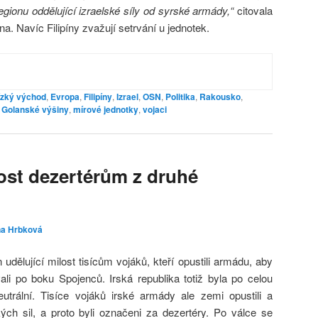
egionu oddělující izraelské síly od syrské armády,“
citovala
a. Navíc Filipíny zvažují setrvání u jednotek.
ízký východ
,
Evropa
,
Filipíny
,
Izrael
,
OSN
,
Politika
,
Rakousko
,
Golanské výšiny
,
mírové jednotky
,
vojaci
lost dezertérům z druhé
na Hrbková
 udělující milost tisícům vojáků, kteří opustili armádu, aby
li po boku Spojenců. Irská republika totiž byla po celou
trální. Tisíce vojáků irské armády ale zemi opustili a
kých sil, a proto byli označeni za dezertéry. Po válce se