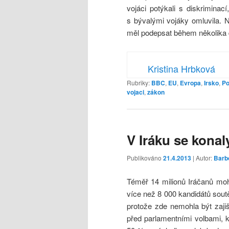
vojáci potýkali s diskriminac
s bývalými vojáky omluvila. N
měl podepsat během několika 
Kristina Hrbková
Rubriky:
BBC
,
EU
,
Evropa
,
Irsko
,
Po
vojaci
,
zákon
V Iráku se konal
Publikováno
21.4.2013
| Autor:
Barb
Téměř 14 milionů Iráčanů moh
více než 8 000 kandidátů soutě
protože zde nemohla být zaji
před parlamentními volbami, 