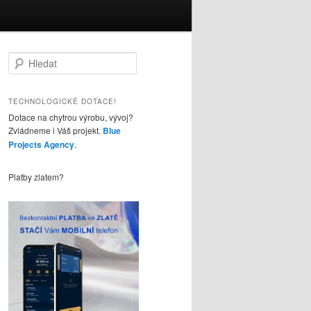
H
l
e
d
TECHNOLOGICKÉ DOTACE!
a
Dotace na chytrou výrobu, vývoj?
t
Zvládneme i Váš projekt.
Blue
Projects Agency
.
Platby zlatem?