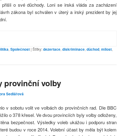
í, přišli o své důchody. Loni se irská vláda za zacházení
ávrh zákona byl schválen v úterý a irský prezident by jej
dní.
litika
,
Společnost
|
Štítky:
dezertace
,
diskriminace
,
důchod
,
milost
,
y provinční volby
ora Sedlářová
lo v sobotu volit ve volbách do provinčních rad. Dle BBC
žilo o 378 křesel. Ve dvou provinciích byly volby odloženy,
štěna bezpečnost. Výsledky voleb ukážou i podporu stran
které budou v roce 2014. Volební účast by měla být kolem