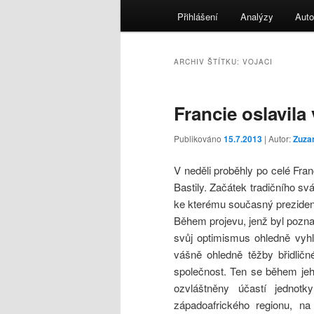
menu
Přihlášení
Analýzy
Auto
ARCHIV ŠTÍTKU:
VOJACI
Francie oslavila
Publikováno
15.7.2013
| Autor:
Zuza
V neděli proběhly po celé Fra
Bastily. Začátek tradičního s
ke kterému současný prezident
Během projevu, jenž byl poznam
svůj optimismus ohledně vyhl
vášně ohledně těžby břidličn
společnost. Ten se během jeho
ozvláštněny účastí jednotky
západoafrického regionu, na