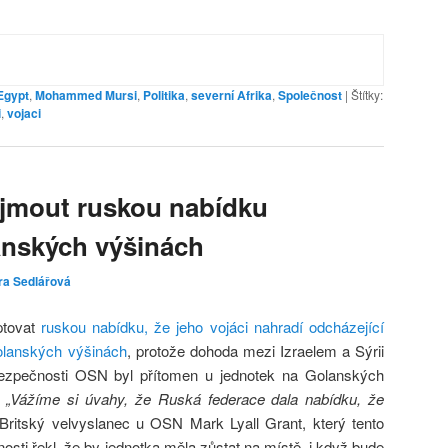
Egypt
,
Mohammed Mursi
,
Politika
,
severní Afrika
,
Společnost
|
Štítky:
i
,
vojaci
jmout ruskou nabídku
anských výšinách
ra Sedlářová
ptovat
ruskou nabídku, že jeho vojáci nahradí odcházející
olanských výšinách
, protože dohoda mezi Izraelem a Sýrii
bezpečnosti OSN byl přítomen u jednotek na Golanských
:
„Vážíme si úvahy, že Ruská federace dala nabídku, že
Britský velvyslanec u OSN Mark Lyall Grant, který tento
ti řekl, že by jednotka měla zůstat na místě, i když bude