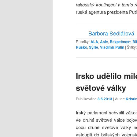
rakouský kontingent v tomto r
ruská agentura prezidenta Putin
Barbora Sedlářová
Rubriky:
Al-A
,
Asie
,
Bezpečnost
,
Bl
Rusko
,
Sýrie
,
Vladimir Putin
|
Štítky:
Irsko udělilo mi
světové války
Publikováno
8.5.2013
| Autor:
Kristi
Irský parlament schválil zákon
ve druhé světové válce bojova
dobu druhé světové války neu
vstoupili do britských vojens