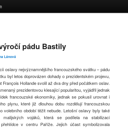
ři
 výročí pádu Bastily
na Lánová
ncii oslavy nejvýznamnějšího francouzského svátku – pádu
vátku byl letos doprovázen dohady o prezidentském projevu,
 François Hollande svolil až dva dny před počátkem oslav.
enaný prezidentovou klesající popularitou, vyjádřil jednak
ídek francouzské ekonomiky, jednak se pokusil urovnat i
ého plynu, které již dlouhou dobu rozdělují francouzskou
 volebního období těžit nebude. Letošní oslavy byly také
 malijských vojáků, která se podílela na stabilizaci
 přehlídce v centru Paříže. Jejich účast symbolizovala