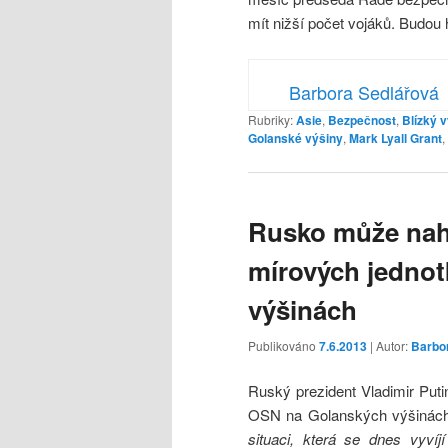
mít nižší počet vojáků. Budou 
Barbora Sedlářová
Rubriky:
Asie
,
Bezpečnost
,
Blízký 
Golanské výšiny
,
Mark Lyall Grant
,
Rusko může nah
mírových jedno
výšinách
Publikováno
7.6.2013
| Autor:
Barbo
Ruský prezident Vladimir Puti
OSN na Golanských výšinách
situaci, která se dnes vyví