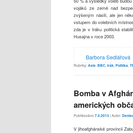
50 % a výsledky voleb budou
vojáků ze země nad bezpečn
zvýšeným násilí, ale jen něko
vstupem do volebních místnost
zda je v Iráku politická stab
Husajna v roce 2003.
Barbora Sedlářová
Rubriky:
Asie
,
BBC
,
Irák
,
Politika
,
T
Bomba v Afgháni
amerických obč
Publikováno
7.4.2013
| Autor:
Denis
V jihoafghánské provincii Za