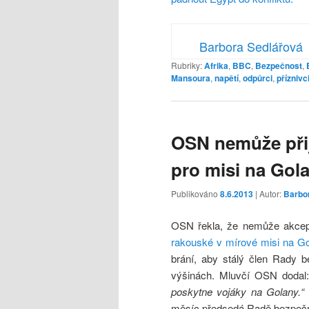
Barbora Sedlářová
Rubriky:
Afrika
,
BBC
,
Bezpečnost
,
Mansoura
,
napětí
,
odpůrci
,
příznivc
OSN nemůže při
pro misi na Gol
Publikováno
8.6.2013
| Autor:
Barbo
OSN řekla, že nemůže akce
rakouské v mírové misi na G
brání, aby stálý člen Rady 
výšinách. Mluvčí OSN dodal
poskytne vojáky na Golany.“
měsíc předsedá Radě bezpečnos