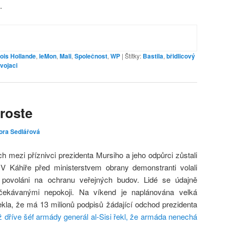
.
ois Hollande
,
leMon
,
Mali
,
Společnost
,
WP
|
Štítky:
Bastila
,
břidlicový
vojaci
 roste
ora Sedlářová
 mezi příznivci prezidenta Mursiho a jeho odpůrci zůstali
Káhiře před ministerstvem obrany demonstranti volali
li povoláni na ochranu veřejných budov. Lidé se údajně
očekávanými nepokoji. Na víkend je naplánována velká
kla, že má 13 milionů podpisů žádající odchod prezidenta
ž dříve šéf armády generál al-Sisi řekl, že armáda nenechá