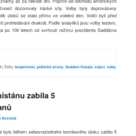
 známy až za několik dní. Poprvé od odchodu amerických
ostí dozorovaly irácké síly. Volby byly doprovázeny
lik útoků se stalo přímo ve volební den. Voliči byli před
í prohledáváni dvakrát. Podle analytiků jsou volby testem,
ilita po 10ti letech od svrhnutí režimu prezidenta Saddáma
R
|
Štítky:
bezpečnost
,
politické strany
,
Saddam Husajn
,
vojaci
,
volby
stánu zabila 5
anů
a Novotná
bul bylo během sebevražedného bombového útoku zabito 5