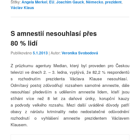
Štítky:
Angela Merkel
,
EU
,
Joachim Gauck
,
Německo
,
prezident
,
Václav Klaus
S amnestií nesouhlasí přes
80 % lidí
Publikováno
5.1.2013
| Autor:
Veronika Svobodová
Z průzkumu agentury Median, který byl proveden pro Českou
televizi ve dnech 2. – 3. ledna, vyplývá, že 82,2 % respondentů
s rozhodnutím prezidenta Václava Klause nesouhlasí.
Odmítavý postoj zdůvodňují rozsahem samotné amnestie, dále
nesouhlasí především s udělením amnestie lidem, kteří jsou
stíháni více než 8 let za daňové úniky, korupční kauzy
a podvody velkého rozsahu. Mezi další uváděné důvody patří
obavy z nárůstu kriminality nebo nedostatečné odůvodnění
rozhodnutí o vyhlášení amnestie prezidentem Václavem
Klausem.