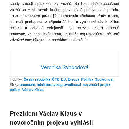
soudy studují spisy desítky vězňů. Na hromadné propouštění
vězňů se v některých krajích preventivně přichystala i policie.
Také ministerstvo práce již informovalo příslušné úřady o tom,
jak mají postupovat v případě žádosti o vyplácení dávek. Z řad
politiků a odborné veřejnosti se objevila kritika ohledně
amnestie, zejména kvůli tomu, že může ospravedlňovat některé
závažné činy týkající se například tunelování.
Veronika Svobodová
Rubriky:
Česká republika
,
ČTK
,
EU
,
Evropa
,
Politika
,
Společnost
|
Štítky:
amnestie
,
ministerstvo spravedlnosti
,
novoroční projev
,
policie
,
Václav Klaus
Prezident Václav Klaus v
novoročním projevu vyhlásil