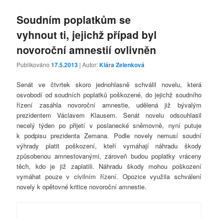
Soudním poplatkům se
vyhnout ti, jejichž případ byl
novoroční amnestií ovlivněn
Publikováno
17.5.2013
| Autor:
Klára Zelenková
Senát ve čtvrtek skoro jednohlasně schválil novelu, která
osvobodí od soudních poplatků poškozené, do jejichž soudního
řízení zasáhla novoroční amnestie, udělená již bývalým
prezidentem Václavem Klausem. Senát novelu odsouhlasil
necelý týden po přijetí v poslanecké sněmovně, nyní putuje
k podpisu prezidenta Zemana. Podle novely nemusí soudní
výhrady platit poškození, kteří vymáhají náhradu škody
způsobenou amnestovanými, zároveň budou poplatky vráceny
těch, kdo je již zaplatili. Náhradu škody mohou poškození
vymáhat pouze v civilním řízení. Opozice využila schválení
novely k opětovné kritice novoroční amnestie.