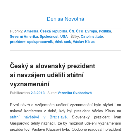
Denisa Novotná
Rubriky:
Amerika
,
Česká republika
,
ČN
,
ČTK
,
Evropa
,
Politika
,
Severní Amerika
,
Společnost
,
USA
|
Štítky:
Cato Institute
,
prezident
,
spolupracovník
,
think tank
,
Václav Klaus
Český a slovenský prezident
si navzájem udělili státní
vyznamenání
Publikováno
2.3.2013
| Autor:
Veronika Svobodová
První návrh o vzájemném udělení vyznamenání bylo slyšet i na
tiskové konferenci v době, kdy byl prezident Václav Klaus na
státní návštěvě v Bratislavě
. Slovenský prezident Ivan
Gašparovič tehdy naznačil, že by možnost udělení vyznamenání
prezidentovi Václavu Klausovi byla. Obdobně reagoval i prezident