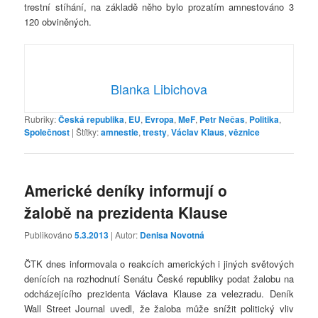
trestní stíhání, na základě něho bylo prozatím amnestováno 3
120 obviněných.
Blanka Libichova
Rubriky:
Česká republika
,
EU
,
Evropa
,
MeF
,
Petr Nečas
,
Politika
,
Společnost
|
Štítky:
amnestie
,
tresty
,
Václav Klaus
,
věznice
Americké deníky informují o
žalobě na prezidenta Klause
Publikováno
5.3.2013
| Autor:
Denisa Novotná
ČTK dnes informovala o reakcích amerických i jiných světových
denících na rozhodnutí Senátu České republiky podat žalobu na
odcházejícího prezidenta Václava Klause za velezradu. Deník
Wall Street Journal uvedl, že žaloba může snížit politický vliv