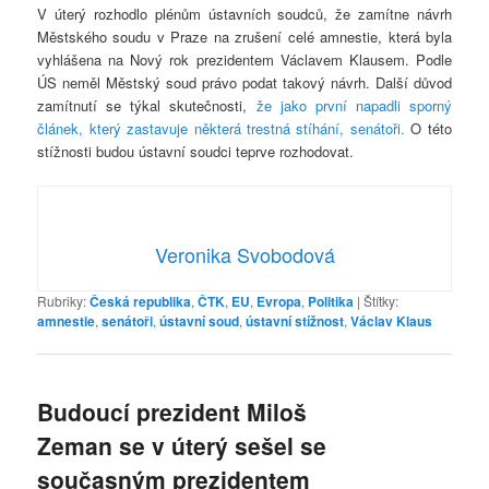
V úterý rozhodlo plénům ústavních soudců, že zamítne návrh
Městského soudu v Praze na zrušení celé amnestie, která byla
vyhlášena na Nový rok prezidentem Václavem Klausem. Podle
ÚS neměl Městský soud právo podat takový návrh. Další důvod
zamítnutí se týkal skutečnosti,
že jako první napadli sporný
článek, který zastavuje některá trestná stíhání, senátoři.
O této
stížnosti budou ústavní soudci teprve rozhodovat.
Veronika Svobodová
Rubriky:
Česká republika
,
ČTK
,
EU
,
Evropa
,
Politika
|
Štítky:
amnestie
,
senátoři
,
ústavní soud
,
ústavní stížnost
,
Václav Klaus
Budoucí prezident Miloš
Zeman se v úterý sešel se
současným prezidentem