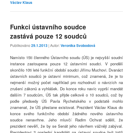
Václav Klaus
Funkci ústavního soudce
zastává pouze 12 soudců
Publikováno
29.1.2013
| Autor:
Veronika Svobodová
Namísto 15ti členného Ústavního soudu (ÚS) je nejvyšší soudní
instance zastoupena pouze 12 ústavními soudci. V pondělí
skončilo 10ti leté funkční období soudci Jiřímu Muchovi. Dvanáct
ústavních soudců je ústavní minimum, což znamená, že je to
nejmenší možný počet například pro rozhodnutí o návrzích na
zrušení zákonů a vyhlášek. Do konce roku navíc vyprší mandát
dalším 7 soudcům, ÚS tak přijde celkově o 10 soudců, což by
podle předsedy ÚS Pavla Rychetského v podstatě mohlo
znamenat, že ÚS přestane existovat. Prezident Václav Klaus do
konce svého funkčního období žádného nového ústavního
soudce nenavrhne. Jeho mluvčí Radim Ochvat sdělil, že
prezident nevěří, že by se Senát jeho návrhem vážněji zabýval.
Prezidentovi 2 poslední kandidáti na ústavní soudce byli totiž