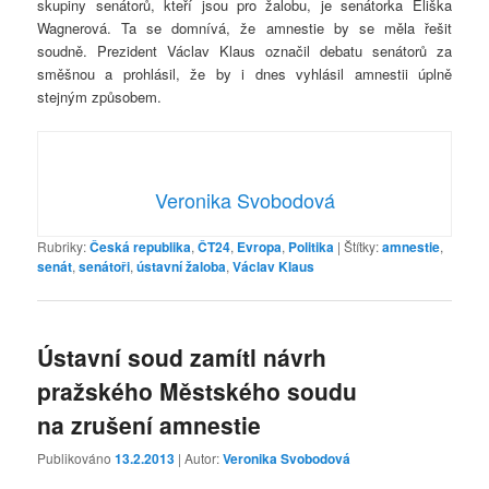
skupiny senátorů, kteří jsou pro žalobu, je senátorka Eliška
Wagnerová. Ta se domnívá, že amnestie by se měla řešit
soudně. Prezident Václav Klaus označil debatu senátorů za
směšnou a prohlásil, že by i dnes vyhlásil amnestii úplně
stejným způsobem.
Veronika Svobodová
Rubriky:
Česká republika
,
ČT24
,
Evropa
,
Politika
|
Štítky:
amnestie
,
senát
,
senátoři
,
ústavní žaloba
,
Václav Klaus
Ústavní soud zamítl návrh
pražského Městského soudu
na zrušení amnestie
Publikováno
13.2.2013
| Autor:
Veronika Svobodová