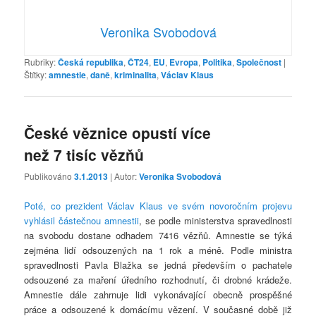
Veronika Svobodová
Rubriky:
Česká republika
,
ČT24
,
EU
,
Evropa
,
Politika
,
Společnost
|
Štítky:
amnestie
,
daně
,
kriminalita
,
Václav Klaus
České věznice opustí více
než 7 tisíc vězňů
Publikováno
3.1.2013
| Autor:
Veronika Svobodová
Poté, co prezident Václav Klaus ve svém novoročním projevu
vyhlásil částečnou amnestii
, se podle ministerstva spravedlnosti
na svobodu dostane odhadem 7416 vězňů. Amnestie se týká
zejména lidí odsouzených na 1 rok a méně. Podle ministra
spravedlnosti Pavla Blažka se jedná především o pachatele
odsouzené za maření úředního rozhodnutí, či drobné krádeže.
Amnestie dále zahrnuje lidi vykonávající obecně prospěšné
práce a odsouzené k domácímu vězení. V současné době již