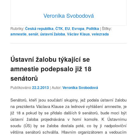
Veronika Svobodová
Rubriky:
Česká republika
,
ČTK
,
EU
,
Evropa
,
Politika
|
Štítky:
amnestie
,
senát
,
ústavní žaloba
,
Václav Klaus
,
velezrada
Ústavní žalobu týkající se
amnestie podepsalo již 18
senátorů
Publikováno
22.2.2013
| Autor:
Veronika Svobodová
Senátorů, kteří jsou součástí skupiny, jež podala ústavní žalobu
na prezidenta Václava Klause za lednové vyhlášení amnestie, je
již 18 a pokud by se přidalo dalších 9 senátorů, bude moci být
ústavní žaloba projednávána v horní komoře. K Ústavnímu
soudu (ÚS) by se žaloba dostala poté, co by ji nadpoloviční
většina senátorů schválila. Hlavním organizátorem a vedoucím