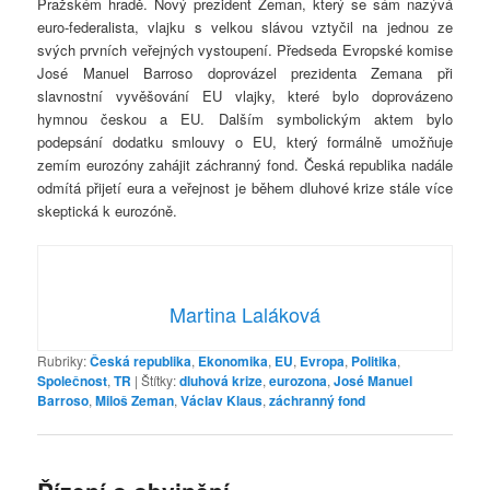
Pražském hradě. Nový prezident Zeman, který se sám nazývá
euro-federalista, vlajku s velkou slávou vztyčil na jednou ze
svých prvních veřejných vystoupení. Předseda Evropské komise
José Manuel Barroso doprovázel prezidenta Zemana při
slavnostní vyvěšování EU vlajky, které bylo doprovázeno
hymnou českou a EU. Dalším symbolickým aktem bylo
podepsání dodatku smlouvy o EU, který formálně umožňuje
zemím eurozóny zahájit záchranný fond. Česká republika nadále
odmítá přijetí eura a veřejnost je během dluhové krize stále více
skeptická k eurozóně.
Martina Laláková
Rubriky:
Česká republika
,
Ekonomika
,
EU
,
Evropa
,
Politika
,
Společnost
,
TR
|
Štítky:
dluhová krize
,
eurozona
,
José Manuel
Barroso
,
Miloš Zeman
,
Václav Klaus
,
záchranný fond