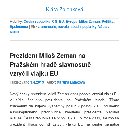
Klára Zelenková
Rubriky:
Česká republika
,
ČN
,
EU
,
Evropa
,
Miloš Zeman
,
Politika
,
Společnost
|
Štítky:
amnestie
,
novela
,
soudní poplatky
,
Václav
Klaus
Prezident Miloš Zeman na
Pražském hradě slavnostně
vztyčil vlajku EU
Publikováno
3.4.2013
| Autor:
Martina Laláková
Nový český prezident Miloš Zeman dnes poprvé vztyčil vlaku EU
v sídle českého prezidenta na Pražském hradě. Tímto
znamením dal najevo významný posun v postoji k EU od svého
euroskeptického předchůdce bývalého prezidenta Václava
Klause. Česká republika se připojila k EU v roce 2004, ale bývalý
prezident Klaus odmítl vztyčit vlajku EU na české památce