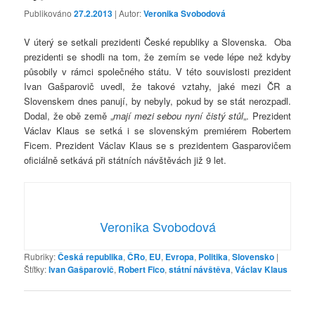
Publikováno
27.2.2013
| Autor:
Veronika Svobodová
V úterý se setkali prezidenti České republiky a Slovenska. Oba
prezidenti se shodli na tom, že zemím se vede lépe než kdyby
působily v rámci společného státu. V této souvislosti prezident
Ivan Gašparovič uvedl, že takové vztahy, jaké mezi ČR a
Slovenskem dnes panují, by nebyly, pokud by se stát nerozpadl.
Dodal, že obě země „
mají mezi sebou nyní čistý stůl
„. Prezident
Václav Klaus se setká i se slovenským premiérem Robertem
Ficem. Prezident Václav Klaus se s prezidentem Gasparovičem
oficiálně setkává při státních návštěvách již 9 let.
Veronika Svobodová
Rubriky:
Česká republika
,
ČRo
,
EU
,
Evropa
,
Politika
,
Slovensko
|
Štítky:
Ivan Gašparovič
,
Robert Fico
,
státní návštěva
,
Václav Klaus