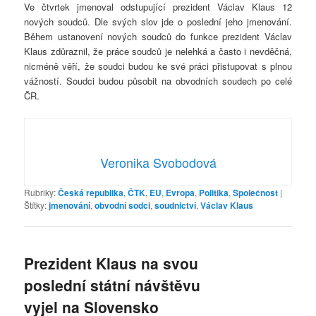
Ve čtvrtek jmenoval odstupující prezident Václav Klaus 12
nových soudců. Dle svých slov jde o poslední jeho jmenování.
Během ustanovení nových soudců do funkce prezident Václav
Klaus zdůraznil, že práce soudců je nelehká a často i nevděčná,
nicméně věří, že soudci budou ke své práci přistupovat s plnou
vážností. Soudci budou působit na obvodních soudech po celé
ČR.
Veronika Svobodová
Rubriky:
Česká republika
,
ČTK
,
EU
,
Evropa
,
Politika
,
Společnost
|
Štítky:
jmenování
,
obvodní sodci
,
soudnictví
,
Václav Klaus
Prezident Klaus na svou
poslední státní návštěvu
vyjel na Slovensko