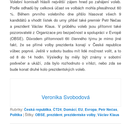
Volební komisaři hlásili největší zájem hned po zahájení voleb.
Podle odhadů by celková účast ve volbách mohla přesáhnout 60
%. Během prvního volebního dne přišlo hlasovat všech 9
kandidátů a vhodit lístek do urny přišel také premiér Petr Nečas
a prezident Václav Klaus. V průběhu voleb jsou přítomni také
pozorovatelé z Organizace pro bezpečnost a spolupráci v Evropě
(OBSE). Důvodem přítomnosti 6ti členného týmu je mimo jiné
fakt, že se přímé volby prezidenta konají v České republice
vůbec poprvé. Ještě v sobotu budou mít lidé možnost volit, a to
od 8 do 14 hodin. Výsledky by měly být známy v sobotní
podvečer a ukáží, zda bylo rozhodnuto o vítězi, nebo zda se
bude konat druhé kolo prezidentských voleb.
Veronika Svobodová
Rubriky:
Česká republika
,
ČT24
,
Domácí
,
EU
,
Evropa
,
Petr Nečas
,
Politika
|
Štítky:
OBSE
,
prezident
,
prezidentske volby
,
Václav Klaus