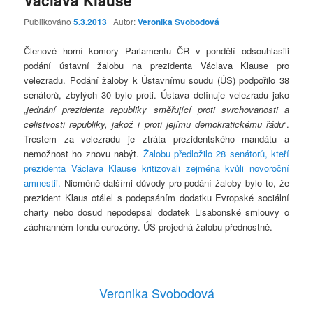
Václava Klause
Publikováno
5.3.2013
| Autor:
Veronika Svobodová
Členové horní komory Parlamentu ČR v pondělí odsouhlasili
podání ústavní žalobu na prezidenta Václava Klause pro
velezradu. Podání žaloby k Ústavnímu soudu (ÚS) podpořilo 38
senátorů, zbylých 30 bylo proti. Ústava definuje velezradu jako
„
jednání prezidenta republiky směřující proti svrchovanosti a
celistvosti republiky, jakož i proti jejímu demokratickému řádu
“.
Trestem za velezradu je ztráta prezidentského mandátu a
nemožnost ho znovu nabýt.
Žalobu předložilo 28 senátorů, kteří
prezidenta Václava Klause kritizovali zejména kvůli novoroční
amnestii.
Nicméně dalšími důvody pro podání žaloby bylo to, že
prezident Klaus otálel s podepsáním dodatku Evropské sociální
charty nebo dosud nepodepsal dodatek Lisabonské smlouvy o
záchranném fondu eurozóny. ÚS projedná žalobu přednostně.
Veronika Svobodová