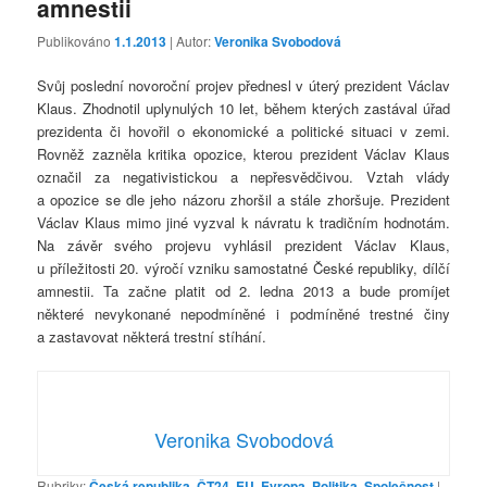
amnestii
Publikováno
1.1.2013
| Autor:
Veronika Svobodová
Svůj poslední novoroční projev přednesl v úterý prezident Václav
Klaus. Zhodnotil uplynulých 10 let, během kterých zastával úřad
prezidenta či hovořil o ekonomické a politické situaci v zemi.
Rovněž zazněla kritika opozice, kterou prezident Václav Klaus
označil za negativistickou a nepřesvědčivou. Vztah vlády
a opozice se dle jeho názoru zhoršil a stále zhoršuje. Prezident
Václav Klaus mimo jiné vyzval k návratu k tradičním hodnotám.
Na závěr svého projevu vyhlásil prezident Václav Klaus,
u příležitosti 20. výročí vzniku samostatné České republiky, dílčí
amnestii. Ta začne platit od 2. ledna 2013 a bude promíjet
některé nevykonané nepodmíněné i podmíněné trestné činy
a zastavovat některá trestní stíhání.
Veronika Svobodová
Rubriky:
Česká republika
,
ČT24
,
EU
,
Evropa
,
Politika
,
Společnost
|