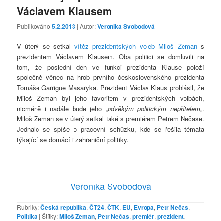
Václavem Klausem
Publikováno
5.2.2013
| Autor:
Veronika Svobodová
V úterý se setkal
vítěz prezidentských voleb Miloš Zeman
s
prezidentem Václavem Klausem. Oba politici se domluvili na
tom, že poslední den ve funkci prezidenta Klause položí
společně věnec na hrob prvního československého prezidenta
Tomáše Garrigue Masaryka. Prezident Václav Klaus prohlásil, že
Miloš Zeman byl jeho favoritem v prezidentských volbách,
nicméně i nadále bude jeho „
odvěkým politickým nepřítelem
„.
Miloš Zeman se v úterý setkal také s premiérem Petrem Nečase.
Jednalo se spíše o pracovní schůzku, kde se řešila témata
týkající se domácí i zahraniční politiky.
Veronika Svobodová
Rubriky:
Česká republika
,
ČT24
,
ČTK
,
EU
,
Evropa
,
Petr Nečas
,
Politika
|
Štítky:
Miloš Zeman
,
Petr Nečas
,
premiér
,
prezident
,