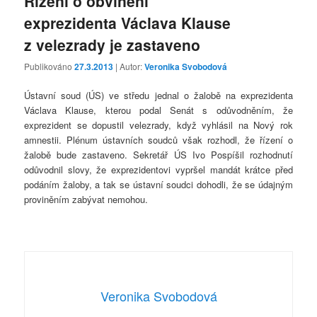
Řízení o obvinění
exprezidenta Václava Klause
z velezrady je zastaveno
Publikováno
27.3.2013
| Autor:
Veronika Svobodová
Ústavní soud (ÚS) ve středu jednal o žalobě na exprezidenta
Václava Klause, kterou podal Senát s odůvodněním, že
exprezident se dopustil velezrady, když vyhlásil na Nový rok
amnestii. Plénum ústavních soudců však rozhodl, že řízení o
žalobě bude zastaveno. Sekretář ÚS Ivo Pospíšil rozhodnutí
odůvodnil slovy, že exprezidentovi vypršel mandát krátce před
podáním žaloby, a tak se ústavní soudci dohodli, že se údajným
proviněním zabývat nemohou.
Veronika Svobodová