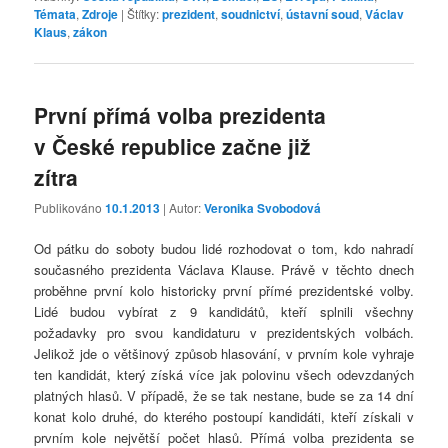
Témata
,
Zdroje
|
Štítky:
prezident
,
soudnictví
,
ústavní soud
,
Václav
Klaus
,
zákon
První přímá volba prezidenta
v České republice začne již
zítra
Publikováno
10.1.2013
| Autor:
Veronika Svobodová
Od pátku do soboty budou lidé rozhodovat o tom, kdo nahradí
současného prezidenta Václava Klause. Právě v těchto dnech
proběhne první kolo historicky první přímé prezidentské volby.
Lidé budou vybírat z 9 kandidátů, kteří splnili všechny
požadavky pro svou kandidaturu v prezidentských volbách.
Jelikož jde o většinový způsob hlasování, v prvním kole vyhraje
ten kandidát, který získá více jak polovinu všech odevzdaných
platných hlasů. V případě, že se tak nestane, bude se za 14 dní
konat kolo druhé, do kterého postoupí kandidáti, kteří získali v
prvním kole největší počet hlasů. Přímá volba prezidenta se