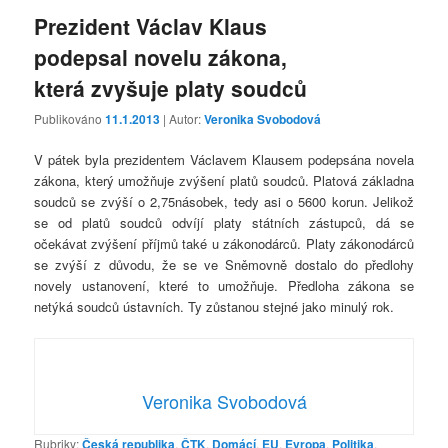
Prezident Václav Klaus
podepsal novelu zákona,
která zvyšuje platy soudců
Publikováno
11.1.2013
| Autor:
Veronika Svobodová
V pátek byla prezidentem Václavem Klausem podepsána novela
zákona, který umožňuje zvýšení platů soudců. Platová základna
soudců se zvýší o 2,75násobek, tedy asi o 5600 korun. Jelikož
se od platů soudců odvíjí platy státních zástupců, dá se
očekávat zvýšení příjmů také u zákonodárců. Platy zákonodárců
se zvýší z důvodu, že se ve Sněmovně dostalo do předlohy
novely ustanovení, které to umožňuje. Předloha zákona se
netýká soudců ústavních. Ty zůstanou stejné jako minulý rok.
Veronika Svobodová
Rubriky:
Česká republika
,
ČTK
,
Domácí
,
EU
,
Evropa
,
Politika
,