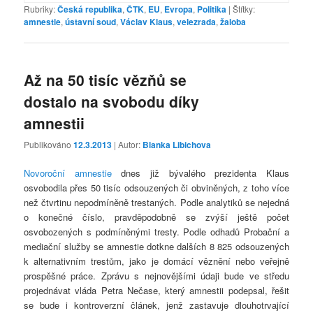
Rubriky:
Česká republika
,
ČTK
,
EU
,
Evropa
,
Politika
|
Štítky:
amnestie
,
ústavní soud
,
Václav Klaus
,
velezrada
,
žaloba
Až na 50 tisíc vězňů se
dostalo na svobodu díky
amnestii
Publikováno
12.3.2013
| Autor:
Blanka Libichova
Novoroční amnestie
dnes již bývalého prezidenta Klaus
osvobodila přes 50 tisíc odsouzených či obviněných, z toho více
než čtvrtinu nepodmíněně trestaných. Podle analytiků se nejedná
o konečné číslo, pravděpodobně se zvýší ještě počet
osvobozených s podmíněnými tresty. Podle odhadů Probační a
mediační služby se amnestie dotkne dalších 8 825 odsouzených
k alternativním trestům, jako je domácí věznění nebo veřejně
prospěšné práce. Zprávu s nejnovějšími údaji bude ve středu
projednávat vláda Petra Nečase, který amnestii podepsal, řešit
se bude i kontroverzní článek, jenž zastavuje dlouhotrvající