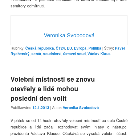
senátory odmítnuti.
Veronika Svobodová
Rubriky:
Česká republika
,
ČT24
,
EU
,
Evropa
,
Politika
|
Štítky:
Pavel
Rychetský
,
senát
,
soudnictví
,
ústavní soud
,
Václav Klaus
Volební místnosti se znovu
otevřely a lidé mohou
poslední den volit
Publikováno
12.1.2013
| Autor:
Veronika Svobodová
V pátek se od 14 hodin otevřely volební místnosti po celé České
republice a lidé začali rozhodovat svými hlasy o nástupci
prezidenta Václava Klause. Očekává se vysoká volební účast.