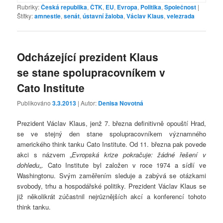
Rubriky:
Česká republika
,
ČTK
,
EU
,
Evropa
,
Politika
,
Společnost
|
Štítky:
amnestie
,
senát
,
ústavní žaloba
,
Václav Klaus
,
velezrada
Odcházející prezident Klaus
se stane spolupracovníkem v
Cato Institute
Publikováno
3.3.2013
| Autor:
Denisa Novotná
Prezident Václav Klaus, jenž 7. března definitivně opouští Hrad,
se ve stejný den stane spolupracovníkem významného
amerického think tanku Cato Institute. Od 11. března pak povede
akci s názvem „
Evropská krize pokračuje: žádné řešení v
dohledu
„. Cato Institute byl založen v roce 1974 a sídlí ve
Washingtonu. Svým zaměřením sleduje a zabývá se otázkami
svobody, trhu a hospodářské politiky. Prezident Václav Klaus se
již několikrát zúčastnil nejrůznějších akcí a konferencí tohoto
think tanku.