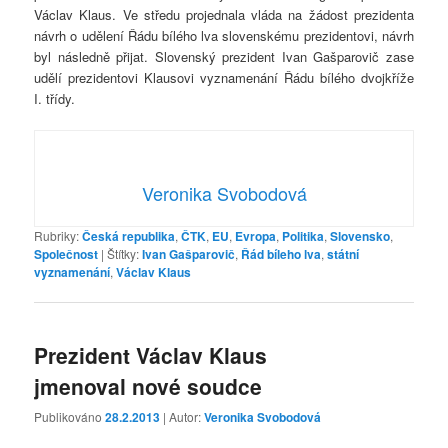
Václav Klaus. Ve středu projednala vláda na žádost prezidenta
návrh o udělení Řádu bílého lva slovenskému prezidentovi, návrh
byl následně přijat. Slovenský prezident Ivan Gašparovič zase
udělí prezidentovi Klausovi vyznamenání Řádu bílého dvojkříže
I. třídy.
Veronika Svobodová
Rubriky:
Česká republika
,
ČTK
,
EU
,
Evropa
,
Politika
,
Slovensko
,
Společnost
|
Štítky:
Ivan Gašparovič
,
Řád bíleho lva
,
státní
vyznamenání
,
Václav Klaus
Prezident Václav Klaus
jmenoval nové soudce
Publikováno
28.2.2013
| Autor:
Veronika Svobodová