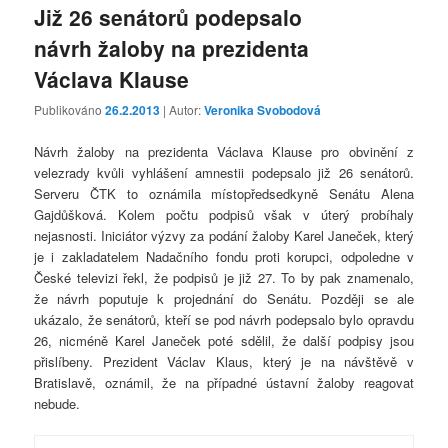
Již 26 senátorů podepsalo
návrh žaloby na prezidenta
Václava Klause
Publikováno
26.2.2013
| Autor:
Veronika Svobodová
Návrh žaloby na prezidenta Václava Klause pro obvinění z
velezrady kvůli vyhlášení amnestii podepsalo již 26 senátorů.
Serveru ČTK to oznámila místopředsedkyně Senátu Alena
Gajdůšková. Kolem počtu podpisů však v úterý probíhaly
nejasnosti. Iniciátor výzvy za podání žaloby Karel Janeček, který
je i zakladatelem Nadačního fondu proti korupci, odpoledne v
České televizi řekl, že podpisů je již 27. To by pak znamenalo,
že návrh poputuje k projednání do Senátu. Později se ale
ukázalo, že senátorů, kteří se pod návrh podepsalo bylo opravdu
26, nicméně Karel Janeček poté sdělil, že další podpisy jsou
přislíbeny. Prezident Václav Klaus, který je na návštěvě v
Bratislavě, oznámil, že na případné ústavní žaloby reagovat
nebude.