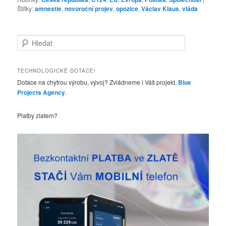
Štítky:
amnestie
,
novoroční projev
,
opozice
,
Václav Klaus
,
vláda
H
l
e
d
TECHNOLOGICKÉ DOTACE!
a
Dotace na chytrou výrobu, vývoj? Zvládneme i Váš projekt.
Blue
t
Projects Agency
.
Platby zlatem?