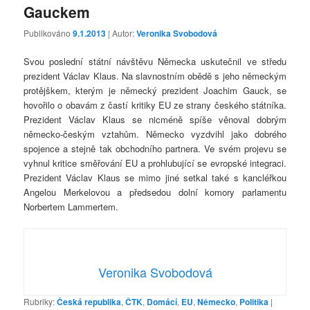
Gauckem
Publikováno
9.1.2013
| Autor:
Veronika Svobodová
Svou poslední státní návštěvu Německa uskutečnil ve středu
prezident Václav Klaus. Na slavnostním obědě s jeho německým
protějškem, kterým je německý prezident Joachim Gauck, se
hovořilo o obavám z častí kritiky EU ze strany českého státníka.
Prezident Václav Klaus se nicméně spíše věnoval dobrým
německo-českým vztahům. Německo vyzdvihl jako dobrého
spojence a stejně tak obchodního partnera. Ve svém projevu se
vyhnul kritice směřování EU a prohlubující se evropské integraci.
Prezident Václav Klaus se mimo jiné setkal také s kancléřkou
Angelou Merkelovou a předsedou dolní komory parlamentu
Norbertem Lammertem.
Veronika Svobodová
Rubriky:
Česká republika
,
ČTK
,
Domácí
,
EU
,
Německo
,
Politika
|