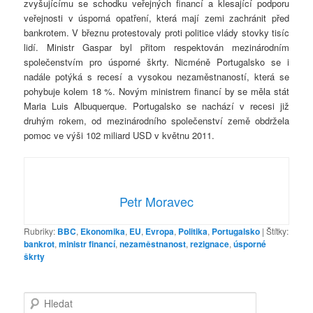
zvyšujícímu se schodku veřejných financí a klesající podporu
veřejnosti v úsporná opatření, která mají zemi zachránit před
bankrotem. V březnu protestovaly proti politice vlády stovky tisíc
lidí. Ministr Gaspar byl přitom respektován mezinárodním
společenstvím pro úsporné škrty. Nicméně Portugalsko se i
nadále potýká s recesí a vysokou nezaměstnaností, která se
pohybuje kolem 18 %. Novým ministrem financí by se měla stát
Maria Luis Albuquerque. Portugalsko se nachází v recesi již
druhým rokem, od mezinárodního společenství země obdržela
pomoc ve výši 102 miliard USD v květnu 2011.
Petr Moravec
Rubriky:
BBC
,
Ekonomika
,
EU
,
Evropa
,
Politika
,
Portugalsko
|
Štítky:
bankrot
,
ministr financí
,
nezaměstnanost
,
rezignace
,
úsporné
škrty
H
l