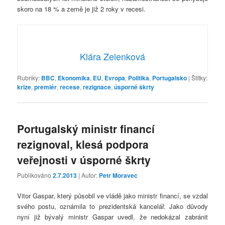
skoro na 18 % a země je již 2 roky v recesi.
Klára Zelenková
Rubriky:
BBC
,
Ekonomika
,
EU
,
Evropa
,
Politika
,
Portugalsko
|
Štítky:
krize
,
premiér
,
recese
,
rezignace
,
úsporné škrty
Portugalský ministr financí
rezignoval, klesá podpora
veřejnosti v úsporné škrty
Publikováno
2.7.2013
| Autor:
Petr Moravec
Vitor Gaspar, který působil ve vládě jako ministr financí, se vzdal
svého postu, oznámila to prezidentská kancelář. Jako důvody
nyní již bývalý ministr Gaspar uvedl, že nedokázal zabránit