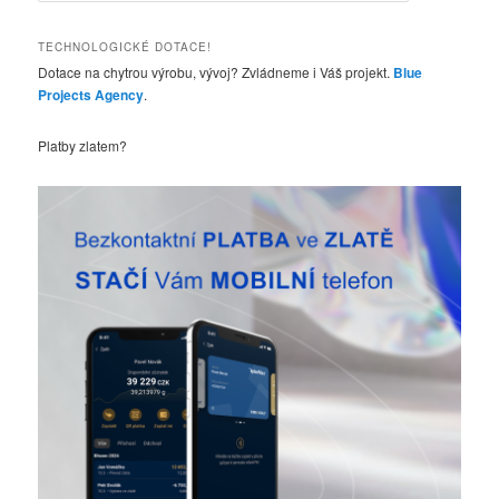
e
d
TECHNOLOGICKÉ DOTACE!
a
Dotace na chytrou výrobu, vývoj? Zvládneme i Váš projekt.
Blue
t
Projects Agency
.
Platby zlatem?