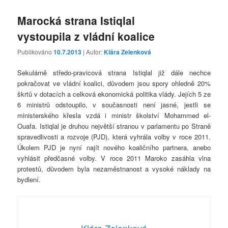
Marocká strana Istiqlal
vystoupila z vládní koalice
Publikováno
10.7.2013
| Autor:
Klára Zelenková
Sekulárně středo-pravicová strana Istiqlal již dále nechce
pokračovat ve vládní koalici, důvodem jsou spory ohledně 20%
škrtů v dotacích a celková ekonomická politika vlády. Jejích 5 ze
6 ministrů odstoupilo, v současnosti není jasné, jestli se
ministerského křesla vzdá i ministr školství Mohammed el-
Ouafa. Istiqlal je druhou největší stranou v parlamentu po Straně
spravedlivosti a rozvoje (PJD), která vyhrála volby v roce 2011.
Úkolem PJD je nyní najít nového koaličního partnera, anebo
vyhlásit předčasné volby. V roce 2011 Maroko zasáhla vlna
protestů, důvodem byla nezaměstnanost a vysoké náklady na
bydlení.
Klára Zelenková