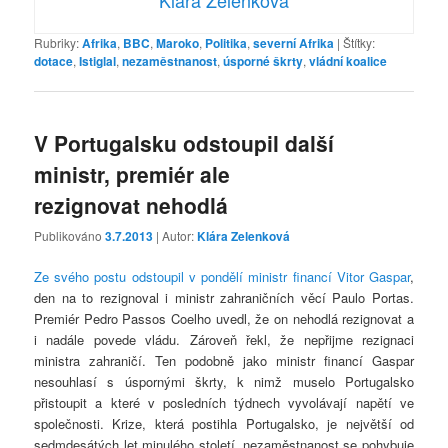
Rubriky:
Afrika
,
BBC
,
Maroko
,
Politika
,
severní Afrika
|
Štítky:
dotace
,
Istiglal
,
nezaměstnanost
,
úsporné škrty
,
vládní koalice
V Portugalsku odstoupil další
ministr, premiér ale
rezignovat nehodlá
Publikováno
3.7.2013
| Autor:
Klára Zelenková
Ze svého postu odstoupil v pondělí ministr financí Vitor Gaspar
,
den na to rezignoval i ministr zahraničních věcí Paulo Portas.
Premiér Pedro Passos Coelho uvedl, že on nehodlá rezignovat a
i nadále povede vládu. Zároveň řekl, že nepřijme rezignaci
ministra zahraničí. Ten podobně jako ministr financí Gaspar
nesouhlasí s úspornými škrty, k nimž muselo Portugalsko
přistoupit a které v posledních týdnech vyvolávají napětí ve
společnosti. Krize, která postihla Portugalsko, je největší od
sedmdesátých let minulého století, nezaměstnanost se pohybuje