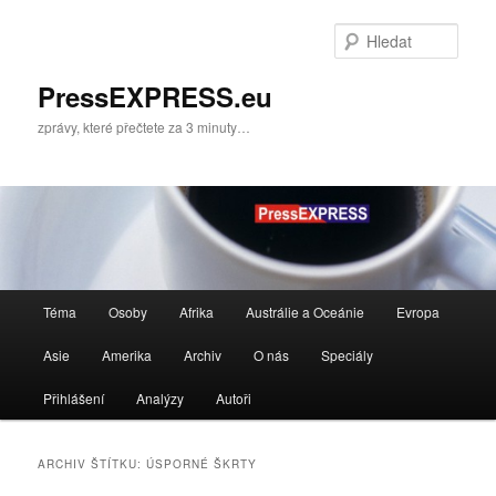
Přejít
Přejít
k
k
Hleda
hlavnímu
obsahu
obsahu
postranního
PressEXPRESS.eu
webu
panelu
zprávy, které přečtete za 3 minuty…
Hlavní
Téma
Osoby
Afrika
Austrálie a Oceánie
Evropa
navigační
menu
Asie
Amerika
Archiv
O nás
Speciály
Přihlášení
Analýzy
Autoři
ARCHIV ŠTÍTKU:
ÚSPORNÉ ŠKRTY