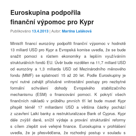
Euroskupina podpořila
finanční výpomoc pro Kypr
Publikováno
13.4.2013
| Autor:
Martina Laláková
Ministři financí eurozóny podpořili finanční výpomoc v hodnotě
13 miliard USD pro Kypr a Evropská komise uvedla, že se bude
snažit pomoci s růstem ekonomiky a lepším využíváním
strukturálních fondů EU. Úvěr bude rozdělen na 11,7 miliard USD
od eurozóny a 1,3 miliarda USD od Mezinárodního měnového
fondu (MMF) se splatností 15 až 20 let. Podle Euroskupiny je
nyní nutné zahájit příslušné vnitrostátní postupy pro nezbytné
formální schválení dohody Evropského stabilizačního
mechanismu (ESM) o financování pomoci. K pokrytí všech
finančních nákladů v průběhu prvních tří let bude muset Kypr
přispět téměř 17 miliardami USD a většina částky pochází
z uzavření Laiki banky a restrukturalizace Bank of Cyprus. Kypr
dále zvýšil daně, snížil výdaje a prování strukturální reformy
s cílem zlepšit své veřejné finance. Euroskupina v prohlášení
uvedla, že je přesvědčena, že rozhodný postup v souladu s