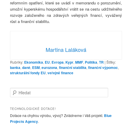
reformním opatření, které se uvádí v memorandu o porozumění,
umožní kyperskému hospodářství vrátit se na cestu udržitelného
rozvoje založeného na zdravých veřejných financí, vyvážený
růst a finanční stabilitu.
Martina Laláková
Rubriky:
Ekonomika
,
EU
,
Evropa
,
Kypr
,
MMF
,
Politika
,
TR
|
Štítky:
banka
,
daně
,
ESM
,
eurozona
,
finanční stabilita
,
finanční výpomoc
,
strukturální fondy EU
,
veřejné finance
H
l
e
d
TECHNOLOGICKÉ DOTACE!
a
Dotace na chytrou výrobu, vývoj? Zvládneme i Váš projekt.
Blue
t
Projects Agency
.