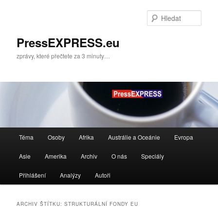
Přejít
Přejít
k
k
Hleda
hlavnímu
obsahu
obsahu
postranního
PressEXPRESS.eu
webu
panelu
zprávy, které přečtete za 3 minuty…
Hlavní
Téma
Osoby
Afrika
Austrálie a Oceánie
Evropa
navigační
menu
Asie
Amerika
Archiv
O nás
Speciály
Přihlášení
Analýzy
Autoři
ARCHIV ŠTÍTKU:
STRUKTURÁLNÍ FONDY EU