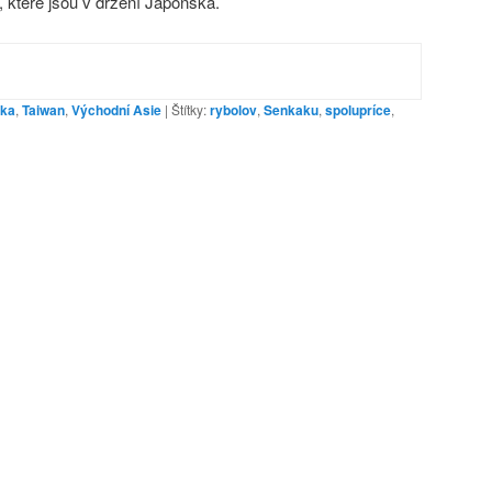
 které jsou v držení Japonska.
ika
,
Taiwan
,
Východní Asie
|
Štítky:
rybolov
,
Senkaku
,
spolupríce
,