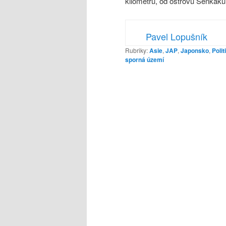
kilometrů, od ostrovů Senkaku,
Pavel Lopušník
Rubriky:
Asie
,
JAP
,
Japonsko
,
Polit
sporná území