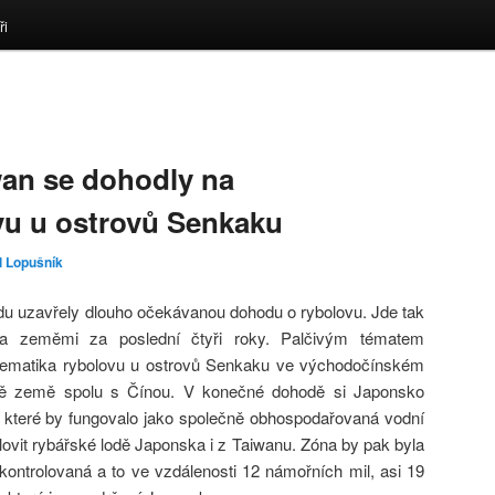
ři
an se dohodly na
vu u ostrovů Senkaku
l Lopušník
u uzavřely dlouho očekávanou dohodu o rybolovu. Jde tak
a zeměmi za poslední čtyři roky. Palčivým tématem
blematika rybolovu u ostrovů Senkaku ve východočínském
obě země spolu s Čínou. V konečné dohodě si Japonsko
, které by fungovalo jako společně obhospodařovaná vodní
lovit rybářské lodě Japonska i z Taiwanu. Zóna by pak byla
ontrolovaná a to ve vzdálenosti 12 námořních mil, asi 19