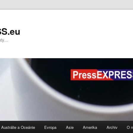
S.eu
nuty…
Austrálie a Oceánie
Evropa
Asie
Amerika
Archiv
O 