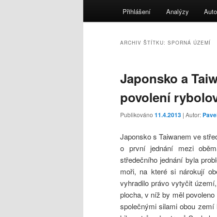
menu
Přihlášení
Analýzy
Auto
ARCHIV ŠTÍTKU:
SPORNÁ ÚZEMÍ
Japonsko a Taiw
povolení rybolo
Publikováno
11.4.2013
| Autor:
Pave
Japonsko s Taiwanem ve střed
o první jednání mezi oběm
středečního jednání byla pro
moři, na které si nárokují 
vyhradilo právo vytyčit území
plocha, v níž by měl povoleno 
společnými silami obou zemí k