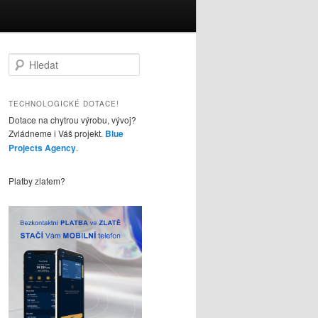
H
l
e
d
TECHNOLOGICKÉ DOTACE!
a
Dotace na chytrou výrobu, vývoj?
t
Zvládneme i Váš projekt.
Blue
Projects Agency
.
Platby zlatem?