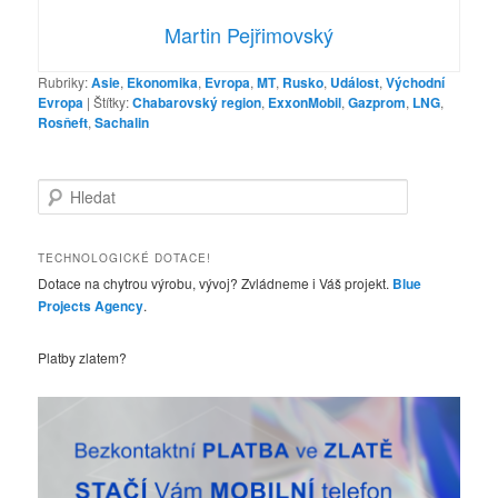
Martin Pejřimovský
Rubriky:
Asie
,
Ekonomika
,
Evropa
,
MT
,
Rusko
,
Událost
,
Východní
Evropa
|
Štítky:
Chabarovský region
,
ExxonMobil
,
Gazprom
,
LNG
,
Rosňeft
,
Sachalin
H
l
e
d
TECHNOLOGICKÉ DOTACE!
a
Dotace na chytrou výrobu, vývoj? Zvládneme i Váš projekt.
Blue
t
Projects Agency
.
Platby zlatem?