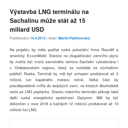
Výstavba LNG terminálu na
Sachalinu může stát až 15
miliard USD
Publikováno
14.4.2013
| Autor:
Martin Pejřimovský
Na projektu by měla podílet ruská polostátní firma Rosněft a
americký ExxonMobil. Stanice na zkapalňování zemního plynu
by mohla být místo samotného ostrova Sachalin vybudována i
v Chabarovském regionu, který se rozkládá na východním
pobřeží Ruska. Terminál by měl být schopen produkovat až 5
milionů tun kapalného metanu ročně. Velká část by
pravděpodobně mířila do asijských zemí, ve kterých dlouhodobě
roste po LNG poptávka. Stavbu vlastního terminálu plánuje také
další ruská energetická společnost Gazprom. Měl by být
dokončen v roce 2018 a každých 12 měsíců produkovat až 10
milionů tun LNG.