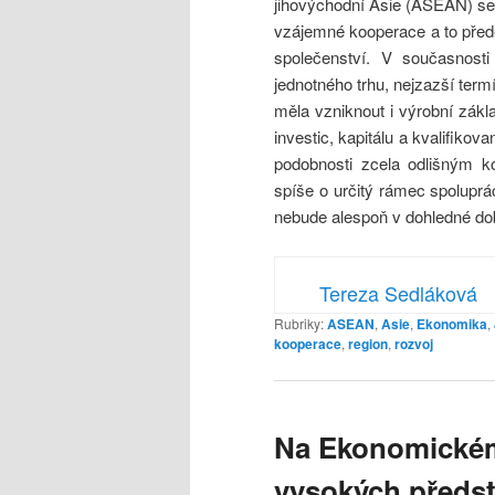
jihovýchodní Asie (ASEAN) se 
vzájemné kooperace a to přede
společenství. V současnosti
jednotného trhu, nejzazší term
měla vzniknout i výrobní zák
investic, kapitálu a kvalifikov
podobnosti zcela odlišným k
spíše o určitý rámec spoluprác
nebude alespoň v dohledné dob
Tereza Sedláková
Rubriky:
ASEAN
,
Asie
,
Ekonomika
,
kooperace
,
region
,
rozvoj
Na Ekonomickém 
vysokých předsta