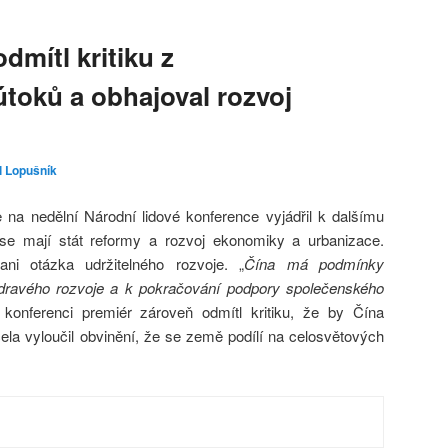
dmítl kritiku z
útoků a obhajoval rozvoj
l Lopušník
 na nedělní Národní lidové konference vyjádřil k dalšímu
e mají stát reformy a rozvoj ekonomiky a urbanizace.
ni otázka udržitelného rozvoje. „
Čína má podmínky
zdravého rozvoje a k pokračování podpory společenského
 konferenci premiér zároveň odmítl kritiku, že by Čína
cela vyloučil obvinění, že se země podílí na celosvětových