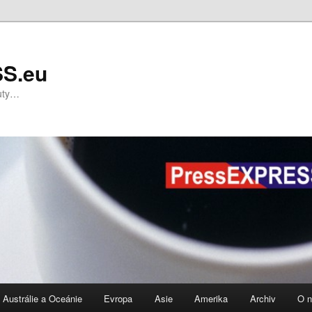
S.eu
nuty…
Austrálie a Oceánie
Evropa
Asie
Amerika
Archiv
O 