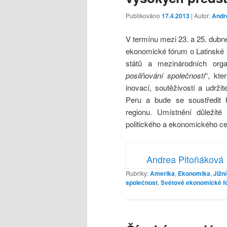
Publikováno
17.4.2013
| Autor:
Andr
V termínu mezi 23. a 25. dub
ekonomické fórum o Latinské A
států a mezinárodních org
posilňování společností
“, kte
inovací, soutěživostí a udrž
Peru a bude se soustředit 
regionu. Umístnění důležit
politického a ekonomického ce
Andrea Pitoňáková
Rubriky:
Amerika
,
Ekonomika
,
Jižn
společnost
,
Světové ekonomické f