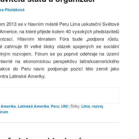
ea Pitoňáková
nem 2013 se v hlavním městě Peru Lima uskuteční Světové
merice, na které přijede kolem 40 vysokých představitelů
anizací. Hlavním tématem Fóra bude „
p
odpora růstu,
ré zahrnuje tři velké bloky otázek spojených se sociální
itelným rozvojem. Fórum se po poprvé odehraje na území
hlavně na ekonomickou perspektivu latinskoamerického
é akce do Peru navíc podporuje pozici této země jako
ntra Latinské Ameriky.
í Amerika
,
Latinská Amerika
,
Peru
,
UNI
|
Štítky:
Lima
,
rozvoj
,
órum