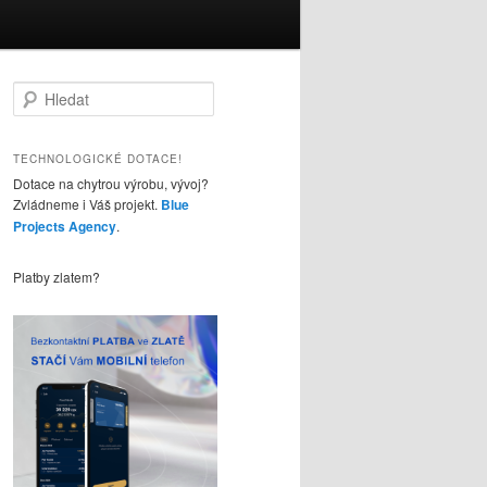
H
l
e
d
TECHNOLOGICKÉ DOTACE!
a
Dotace na chytrou výrobu, vývoj?
t
Zvládneme i Váš projekt.
Blue
Projects Agency
.
Platby zlatem?