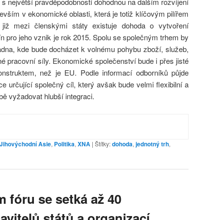
s největší pravděpodobností dohodnou na dalším rozvíjení
vším v ekonomické oblasti, která je totiž klíčovým pilířem
 již mezi členskými státy existuje dohoda o vytvoření
ín pro jeho vznik je rok 2015. Spolu se společným trhem by
ladna, kde bude docházet k volnému pohybu zboží, služeb,
ané pracovní síly. Ekonomické společenství bude i přes jisté
onstruktem, než je EU. Podle informací odborníků půjde
e určující společný cíl, který avšak bude velmi flexibilní a
ě vyžadovat hlubší integraci.
Jihovýchodní Asie
,
Politika
,
XNA
|
Štítky:
dohoda
,
jednotný trh
,
fóru se setká až 40
vitelů států a organizací