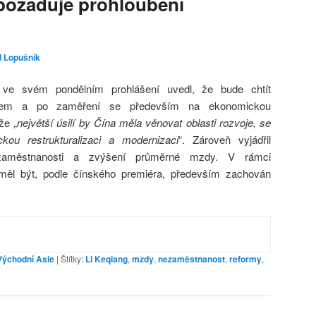
požaduje prohloubení
l Lopušník
 ve svém pondělním prohlášení uvedl, že bude chtít
forem a po zaměření se především na ekonomickou
že „
největší úsilí by Čína měla věnovat oblasti rozvoje, se
u restrukturalizaci a modernizaci
“. Zároveň vyjádřil
zaměstnanosti a zvýšení průměrné mzdy. V rámci
měl být, podle čínského premiéra, především zachován
Východní Asie
|
Štítky:
Li Keqiang
,
mzdy
,
nezaměstnanost
,
reformy
,