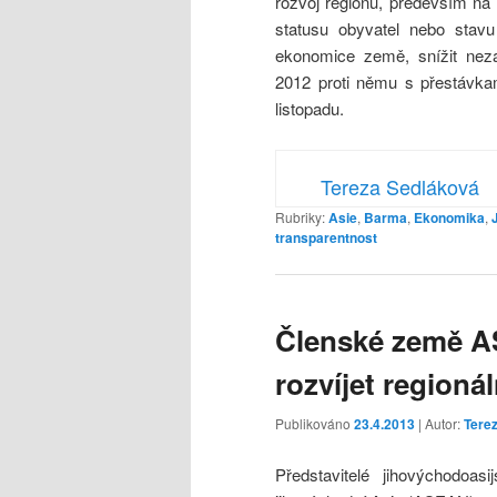
rozvoj regionu, především na
statusu obyvatel nebo stavu
ekonomice země, snížit neza
2012 proti němu s přestávkami
listopadu.
Tereza Sedláková
Rubriky:
Asie
,
Barma
,
Ekonomika
,
transparentnost
Členské země A
rozvíjet regioná
Publikováno
23.4.2013
| Autor:
Tere
Představitelé jihovýchodoas