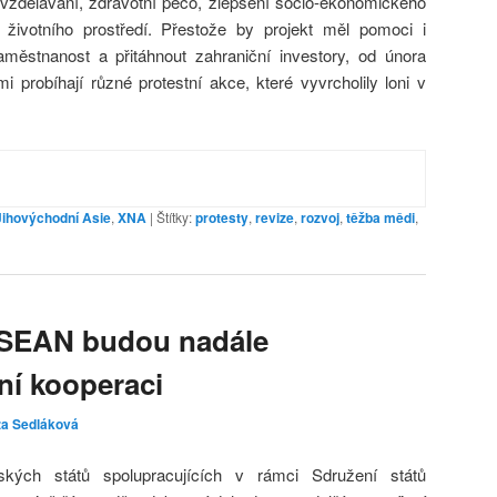
 vzdělávání, zdravotní péčo, zlepšení socio-ekonomického
 životního prostředí. Přestože by projekt měl pomoci i
městnanost a přitáhnout zahraniční investory, od února
 probíhají různé protestní akce, které vyvrcholily loni v
Jihovýchodní Asie
,
XNA
|
Štítky:
protesty
,
revize
,
rozvoj
,
těžba mědi
,
SEAN budou nadále
lní kooperaci
za Sedláková
ijských států spolupracujících v rámci Sdružení států