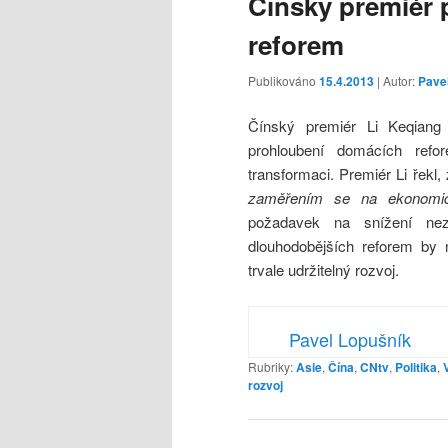
Čínský premiér 
reforem
Publikováno
15.4.2013
| Autor:
Pave
Čínský premiér Li Keqiang
prohloubení domácích re
transformaci. Premiér Li řekl, 
zaměřením se na ekonomicko
požadavek na snížení ne
dlouhodobějších reforem by 
trvale udržitelný rozvoj.
Pavel Lopušník
Rubriky:
Asie
,
Čína
,
CNtv
,
Politika
,
rozvoj