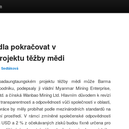
ři
la pokračovat v
rojektu těžby mědi
a Sedláková
tpadaungtaungském projektu těžby mědi může Barma
odniku, podepsaly ji vládní Myanmar Mining Enterprise,
. a čínská Wanbao Mining Ltd. Hlavním důvodem k revizi
transparentnosti a odpovědnosti vůči společnosti v oblasti,
 práce by měly probíhat podle mezinárodních standardů na
ní prostředí. V rámci zmíněné společenské odpovědnosti
n USD a 2 % z očekávaných zisků budou fixně určena pro