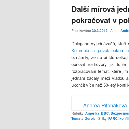
Další mírová je
pokračovat v po
Publikováno
30.3.2013
| Autor:
Andr
Delegace vyjednávačů, kteří 
Kolumbie a povstaleckou or
oznámily, že se příště setkaj
obnovit rozhovory již tohle
rozpracování témat, které jim
jednání začaly mezi vládou a 
ukončit více než 50-letý konflik
Andrea Pitoňáková
Rubriky:
Amerika
,
BBC
,
Bezpečnos
Témata
,
Zdroje
|
Štítky:
FARC
,
konfli