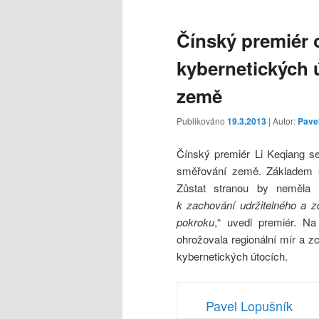
Čínský premiér o
kybernetických 
země
Publikováno
19.3.2013
| Autor:
Pave
Čínský premiér Li Keqiang se
směřování země. Základem s
Zůstat stranou by neměla a
k zachování udržitelného a 
pokroku
,“ uvedl premiér. Na
ohrožovala regionální mír a z
kybernetických útocích.
Pavel Lopušník