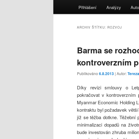
menu
Přihlášení
Analýzy
Auto
ARCHIV ŠTÍTKU:
ROZVOJ
Barma se rozhod
kontroverzním p
Publikováno
6.8.2013
| Autor:
Terez
Díky revizi smlouvy o Le
pokračovat v kontroverzním p
Myanmar Economic Holding Ltd
kontraktu byl požadavek větší 
jíž se těžba dotkne. Těžební
minimalizaci dopadů na život
bude investován zhruba milio