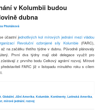
dnání v Kolumbii budou
lovině dubna
ea Pitoňáková
se účastní j
ednotlivých kol mírových jednání mezi vládou
ganizací Revoluční ozbrojené síly Kolumbie
(FARC),
í až na začátku třetího týdne v dubnu. Původně plánovaly
 úterý. První dva týdny mají obě delegace využít pro
 zůstávají z prvního bodu Celkový agrární rozvoj. Mírové
představiteli FARC již v listopadu minulého roku s cílem
t.
t
,
Globální
,
Jižní Amerika
,
Kolumbie
,
Kontinenty
,
Latinská Amerika
,
kt
,
mírové jednání
,
rozvoj