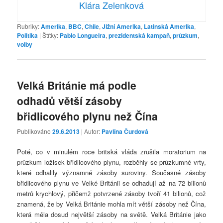
Klára Zelenková
Rubriky:
Amerika
,
BBC
,
Chile
,
Jižní Amerika
,
Latinská Amerika
,
Politika
|
Štítky:
Pablo Longueira
,
prezidentská kampaň
,
průzkum
,
volby
Velká Británie má podle
odhadů větší zásoby
břidlicového plynu než Čína
Publikováno
29.6.2013
| Autor:
Pavlína Čurdová
Poté, co v minulém roce britská vláda zrušila moratorium na
průzkum ložisek břidlicového plynu, rozběhly se průzkumné vrty,
které odhalily významné zásoby suroviny. Současné zásoby
břidlicového plynu ve Velké Británii se odhadují až na 72 bilionů
metrů krychlový, přičemž potvrzené zásoby tvoří 41 bilionů, což
znamená, že by Velká Británie mohla mít větší zásoby než Čína,
která měla dosud největší zásoby na světě. Velká Británie jako