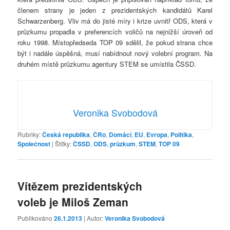
členem strany je jeden z prezidentských kandidátů Karel
Schwarzenberg. Vliv má do jisté míry i krize uvnitř ODS, která v
průzkumu propadla v preferencích voličů na nejnižší úroveň od
roku 1998. Místopředseda TOP 09 sdělil, že pokud strana chce
být i nadále úspěšná, musí nabídnout nový volební program. Na
druhém místě průzkumu agentury STEM se umístila ČSSD.
Veronika Svobodová
Rubriky:
Česká republika
,
ČRo
,
Domácí
,
EU
,
Evropa
,
Politika
,
Společnost
|
Štítky:
ČSSD
,
ODS
,
průzkum
,
STEM
,
TOP 09
Vítězem prezidentských
voleb je Miloš Zeman
Publikováno
26.1.2013
| Autor:
Veronika Svobodová