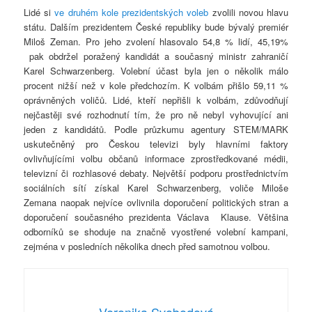
Lidé si
ve druhém kole prezidentských voleb
zvolili novou hlavu
státu. Dalším prezidentem České republiky bude bývalý premiér
Miloš Zeman. Pro jeho zvolení hlasovalo 54,8 % lidí, 45,19%
pak obdržel poražený kandidát a současný ministr zahraničí
Karel Schwarzenberg. Volební účast byla jen o několik málo
procent nižší než v kole předchozím. K volbám přišlo 59,11 %
oprávněných voličů. Lidé, kteří nepřišli k volbám, zdůvodňují
nejčastěji své rozhodnutí tím, že pro ně nebyl vyhovující ani
jeden z kandidátů. Podle průzkumu agentury STEM/MARK
uskutečněný pro Českou televizi byly hlavními faktory
ovlivňujícími volbu občanů informace zprostředkované médii,
televizní či rozhlasové debaty. Největší podporu prostřednictvím
sociálních sítí získal Karel Schwarzenberg, voliče Miloše
Zemana naopak nejvíce ovlivnila doporučení politických stran a
doporučení současného prezidenta Václava Klause. Většina
odborníků se shoduje na značně vyostřené volební kampani,
zejména v posledních několika dnech před samotnou volbou.
Veronika Svobodová