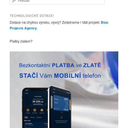
l
e
d
TECHNOLOGICKÉ DOTACE!
a
Dotace na chytrou výrobu, vývoj? Zvládneme i Váš projekt.
Blue
t
Projects Agency
.
Platby zlatem?