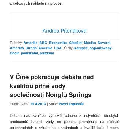
z celkových nákladů na provoz.
Andrea Pitoňáková
Rubriky:
Amerika
,
BBC
,
Ekonomika
,
Globální
,
Mexiko
,
Severní
Amerika
,
Střední Amerika
,
USA
|
Štítky:
korupce
,
organizovaný
zločin
,
podnikatel
,
průzkum
V Číně pokračuje debata nad
kvalitou pitné vody
společnosti Nongfu Springs
Publikováno
19.4.2013
| Autor:
Pavel Lopušník
Debata nad kvalitou výrobků jednoho z největších čínských
producentů balené vody se pomalu proměňuje na diskusi
celonárodních o výrobních standardech a kvalitě balené vody.