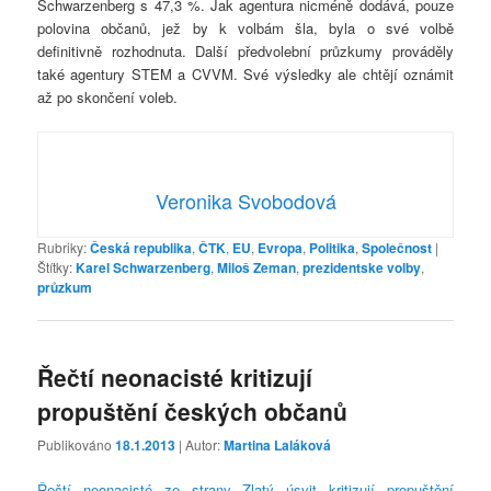
Schwarzenberg s 47,3 %. Jak agentura nicméně dodává, pouze
polovina občanů, jež by k volbám šla, byla o své volbě
definitivně rozhodnuta. Další předvolební průzkumy prováděly
také agentury STEM a CVVM. Své výsledky ale chtějí oznámit
až po skončení voleb.
Veronika Svobodová
Rubriky:
Česká republika
,
ČTK
,
EU
,
Evropa
,
Politika
,
Společnost
|
Štítky:
Karel Schwarzenberg
,
Miloš Zeman
,
prezidentske volby
,
průzkum
Řečtí neonacisté kritizují
propuštění českých občanů
Publikováno
18.1.2013
| Autor:
Martina Laláková
Řečtí neonacisté ze strany Zlatý úsvit kritizují propuštění