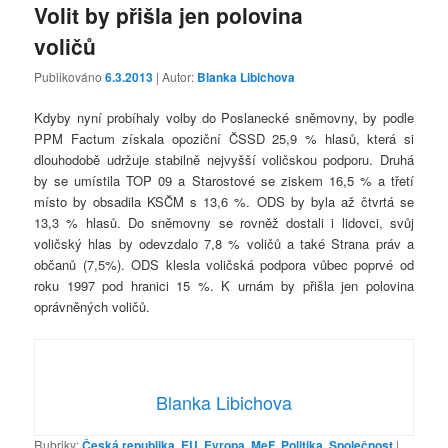
Volit by přišla jen polovina
voličů
Publikováno
6.3.2013
| Autor:
Blanka Libichova
Kdyby nyní probíhaly volby do Poslanecké sněmovny, by podle
PPM Factum získala opoziční ČSSD 25,9 % hlasů, která si
dlouhodobě udržuje stabilně nejvyšší voličskou podporu. Druhá
by se umístila TOP 09 a Starostové se ziskem 16,5 % a třetí
místo by obsadila KSČM s 13,6 %. ODS by byla až čtvrtá se
13,3 % hlasů. Do sněmovny se rovněž dostali i lidovci, svůj
voličský hlas by odevzdalo 7,8 % voličů a také Strana práv a
občanů (7,5%). ODS klesla voličská podpora vůbec poprvé od
roku 1997 pod hranici 15 %. K urnám by přišla jen polovina
oprávněných voličů.
Blanka Libichova
Rubriky:
Česká republika
,
EU
,
Evropa
,
MeF
,
Politika
,
Společnost
|