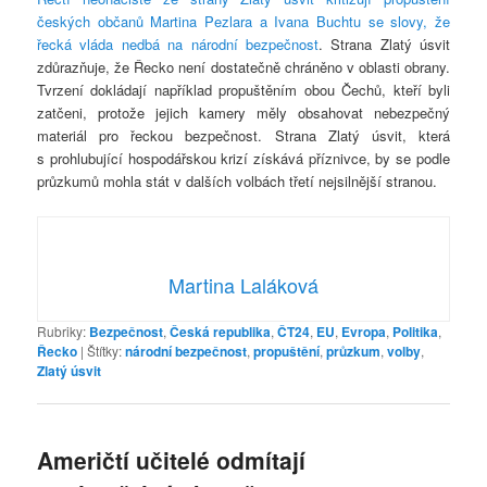
českých občanů Martina Pezlara a Ivana Buchtu se slovy, že
řecká vláda nedbá na národní bezpečnost
. Strana Zlatý úsvit
zdůrazňuje, že Řecko není dostatečně chráněno v oblasti obrany.
Tvrzení dokládají například propuštěním obou Čechů, kteří byli
zatčeni, protože jejich kamery měly obsahovat nebezpečný
materiál pro řeckou bezpečnost. Strana Zlatý úsvit, která
s prohlubující hospodářskou krizí získává příznivce, by se podle
průzkumů mohla stát v dalších volbách třetí nejsilnější stranou.
Martina Laláková
Rubriky:
Bezpečnost
,
Česká republika
,
ČT24
,
EU
,
Evropa
,
Politika
,
Řecko
|
Štítky:
národní bezpečnost
,
propuštění
,
průzkum
,
volby
,
Zlatý úsvit
Američtí učitelé odmítají