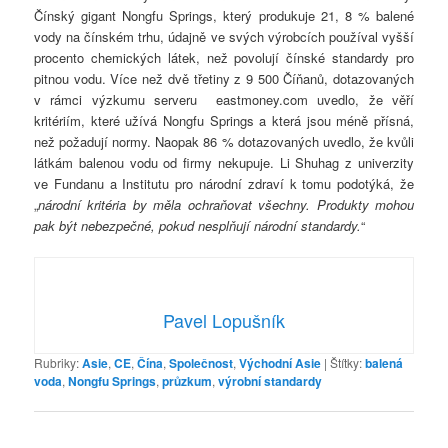
Čínský gigant Nongfu Springs, který produkuje 21, 8 % balené
vody na čínském trhu, údajně ve svých výrobcích používal vyšší
procento chemických látek, než povolují čínské standardy pro
pitnou vodu. Více než dvě třetiny z 9 500 Číňanů, dotazovaných
v rámci výzkumu serveru eastmoney.com uvedlo, že věří
kritériím, které užívá Nongfu Springs a která jsou méně přísná,
než požadují normy. Naopak 86 % dotazovaných uvedlo, že kvůli
látkám balenou vodu od firmy nekupuje. Li Shuhag z univerzity
ve Fundanu a Institutu pro národní zdraví k tomu podotýká, že
„
národní kritéria by měla ochraňovat všechny. Produkty mohou
pak být nebezpečné, pokud nesplňují národní standardy.
“
Pavel Lopušník
Rubriky:
Asie
,
CE
,
Čína
,
Společnost
,
Východní Asie
|
Štítky:
balená
voda
,
Nongfu Springs
,
průzkum
,
výrobní standardy