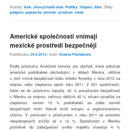
Rubriky:
Asie
,
Jihovýchodní Asie
,
Politika
,
Thajsko
,
XNA
|
Štítky:
podpora
,
popularita
,
premiér
,
průzkum
,
vláda
Americké společnosti vnímají
mexické prostředí bezpečněji
Publikováno
29.5.2013
| Autor:
Andrea Pitoňáková
Podle průzkumu Americké komory pro obchod, která sdružuje
americké podnikatele obchodující v oblasti Mexika, většina
z nich vnímá bezpečnost státu střední Ameriky v roce 2012 za
stejnou nebo zlepšenou oproti roku 2011. Z 531 společností,
které se do průzkumu zapojily, 42 % považovalo bezpečnost
v Mexiku za stejnou, zatímco dalších 42 % situaci označila za
zlepšenou. Jenom 13 % podnikatelů se zdála úroveň
bezpečnosti horší hlavně kvůli korupci a organizovanému
zločinu. V porovnaní s průzkumem z roku 2011 se procento
nespokojených snížilo až o 12 %. Společnosti v Mexiku
průměrně do zabezpečení svého majetku investují 4 %