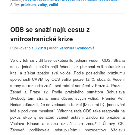
Štítky:
průzkum
,
volby
,
voliči
ODS se snaží najít cestu z
vnitrostranické krize
Publikováno
1.3.2013
| Autor:
Veronika Svobodová
Ve čtvrtek se v Jihlavě uskutečnilo jednání vedení ODS. Strana
se na jednání snažila najít řešení, jak překonat vnitrostranickou
krizi a získat zpátky své voliče. Podle posledního průzkumu
společnosti CVVM by ODS volilo pouze 12 % občanů. Vedení
strany se rozhodlo zrušit svá místní sdružení v Praze 4, Praze –
Západ a Praze 12. Podle pražského primátora Bohuslava
Svobody tam strana nemá důvěru svých voličů. Premiér Petr
Nečas zdůraznil, že do vedoucích funkcí již nesmí být jmenováni
lidé s podivnou minulostí. Výkonná rada ODS také reagovala na
pokus skupiny senátorů vznést ústavní žalobu na prezidenta
Václava Klause a snahu označila za zneužití Ústavy ČR.
Zároveň poděkovala odstupujícímu prezidentovi Václavu