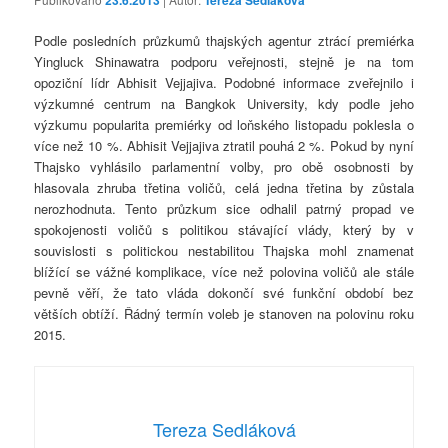
Podle posledních průzkumů thajských agentur ztrácí premiérka
Yingluck Shinawatra podporu veřejnosti, stejně je na tom
opoziční lídr Abhisit Vejjajiva. Podobné informace zveřejnilo i
výzkumné centrum na Bangkok University, kdy podle jeho
výzkumu popularita premiérky od loňského listopadu poklesla o
více než 10 %. Abhisit Vejjajiva ztratil pouhá 2 %. Pokud by nyní
Thajsko vyhlásilo parlamentní volby, pro obě osobnosti by
hlasovala zhruba třetina voličů, celá jedna třetina by zůstala
nerozhodnuta. Tento průzkum sice odhalil patrný propad ve
spokojenosti voličů s politikou stávající vlády, který by v
souvislosti s politickou nestabilitou Thajska mohl znamenat
blížící se vážné komplikace, více než polovina voličů ale stále
pevně věří, že tato vláda dokončí své funkční období bez
větších obtíží. Řádný termín voleb je stanoven na polovinu roku
2015.
Tereza Sedláková