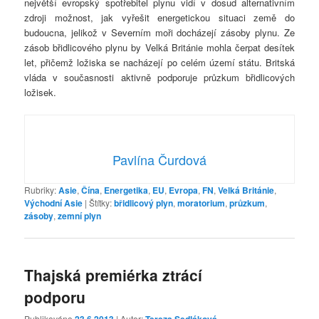
největší evropský spotřebitel plynu vidí v dosud alternativním
zdroji možnost, jak vyřešit energetickou situaci země do
budoucna, jelikož v Severním moři docházejí zásoby plynu. Ze
zásob břidlicového plynu by Velká Británie mohla čerpat desítek
let, přičemž ložiska se nacházejí po celém území státu. Britská
vláda v současnosti aktivně podporuje průzkum břidlicových
ložisek.
Pavlína Čurdová
Rubriky:
Asie
,
Čína
,
Energetika
,
EU
,
Evropa
,
FN
,
Velká Británie
,
Východní Asie
|
Štítky:
břidlicový plyn
,
moratorium
,
průzkum
,
zásoby
,
zemní plyn
Thajská premiérka ztrácí
podporu
Publikováno
23.6.2013
| Autor:
Tereza Sedláková