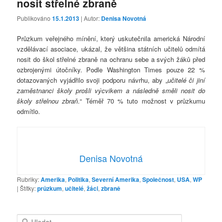
nosit střelné zbraně
Publikováno
15.1.2013
| Autor:
Denisa Novotná
Průzkum veřejného mínění, který uskutečnila americká Národní
vzdělávací asociace, ukázal, že většina státních učitelů odmítá
nosit do škol střelné zbraně na ochranu sebe a svých žáků před
ozbrojenými útočníky. Podle Washington Times pouze 22 %
dotazovaných vyjádřilo svoji podporu návrhu, aby „
učitelé či jiní
zaměstnanci školy prošli výcvikem a následně směli nosit do
školy střelnou zbraň
.“ Téměř 70 % tuto možnost v průzkumu
odmítlo.
Denisa Novotná
Rubriky:
Amerika
,
Politika
,
Severní Amerika
,
Společnost
,
USA
,
WP
|
Štítky:
průzkum
,
učitelé
,
žáci
,
zbraně
H