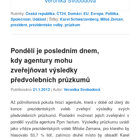
Rubriky:
Česká republika
,
ČT24
,
Domácí
,
EU
,
Evropa
,
Politika
,
Společnost
,
Událost
|
Štítky:
Karel Schwarzenberg
,
Miloš Zeman
,
prezident
,
prezidentske volby
,
průzkum
Pondělí je posledním dnem,
kdy agentury mohu
zveřejňovat výsledky
předvolebních průzkumů
Publikováno
21.1.2013
| Autor:
Veronika Svobodová
Až půlmilionová pokuta hrozí agentuře, která v době od úterý do
konce prezidentských voleb zveřejní výsledky svých
předvolebních průzkumů. Poslední možnost jejich zveřejnění v
pondělí využila agentura Ppm factum. Výsledky průzkumu uvádí
jako vítěze prezidentských voleb Miloše Zemana, pro kterého by
hlasovalo 53,7 % lidí, zatímco druhé místo by obsadil Karel