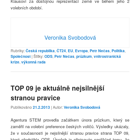
Klausovi za důstojnou reprezentaci země ve během jeho 2
volebních období.
Veronika Svobodová
Rubriky:
Česká republika
,
ČT24
,
EU
,
Evropa
,
Petr Nečas
,
Politika
,
Společnost
|
Štítky:
ODS
,
Petr Nečas
,
průzkum
,
vnitrostranická
krize
,
výkonná rada
TOP 09 je aktuálně nejsilnější
stranou pravice
Publikováno
21.2.2013
| Autor:
Veronika Svobodová
Agentura STEM provedla začátkem února průzkum, který se
zaměřil na volební preference českých voličů. Výsledky ukázaly,
že v současnosti je nejsilnější stranou pravice strana TOP 09,
která předstihla ODS. Úspěch je připisován například tomu, že