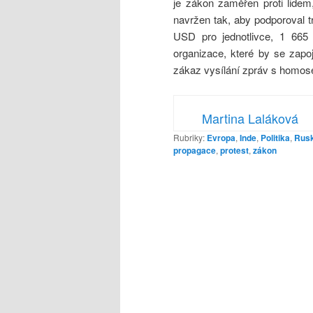
je zákon zaměřen proti lidem
navržen tak, aby podporoval t
USD pro jednotlivce, 1 66
organizace, které by se zapo
zákaz vysílání zpráv s homose
Martina Laláková
Rubriky:
Evropa
,
Inde
,
Politika
,
Rus
propagace
,
protest
,
zákon