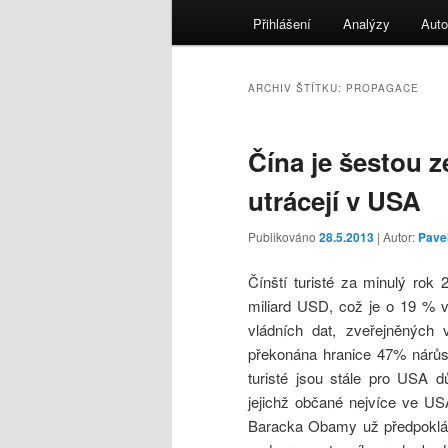
menu
Přihlášení
Analýzy
Auto
ARCHIV ŠTÍTKU:
PROPAGACE
Čína je šestou z
utrácejí v USA
Publikováno
28.5.2013
| Autor:
Pave
Čínští turisté za minulý rok 
miliard USD, což je o 19 % v
vládních dat, zveřejněných v
překonána hranice 47% nárůst
turisté jsou stále pro USA 
jejichž občané nejvíce ve USA
Baracka Obamy už předpoklád