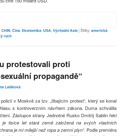
u činit 150 miliard USD.
,
CHIN
,
Čína
,
Ekonomika
,
USA
,
Východní Asie
|
Štítky:
americká
ký ruch
u protestovali proti
sexuální propagandě“
ina Laláková
policií v Moskvě za tzv. „líbajícím protest“, který se konal
lasu s kontroverzním návrhem zákona. Duma schválila
čtení. Zástupce strany Jednotné Rusko Dmitrij Sablin řekl
 je tisíce let stará země založená na svých vlastních
ochrana je mi milejší než ropa a zemní plyn“.
Podle premiéra