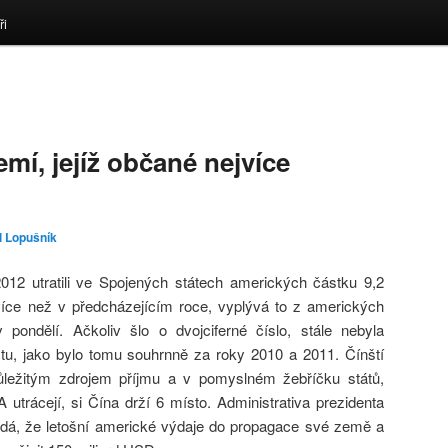
ři
emí, jejíž občané nejvíce
l Lopušník
2012 utratili ve Spojených státech amerických částku 9,2
íce než v předcházejícím roce, vyplývá to z amerických
 pondělí. Ačkoliv šlo o dvojciferné číslo, stále nebyla
u, jako bylo tomu souhrnně za roky 2010 a 2011. Čínští
důležitým zdrojem příjmu a v pomyslném žebříčku států,
 utrácejí, si Čína drží 6 místo. Administrativa prezidenta
á, že letošní americké výdaje do propagace své země a