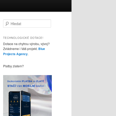
H
l
e
d
TECHNOLOGICKÉ DOTACE!
a
Dotace na chytrou výrobu, vývoj?
t
Zvládneme i Váš projekt.
Blue
Projects Agency
.
Platby zlatem?