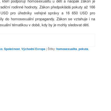
, kteří podporují homosexualitu u dětí a naopak zákon je
radiční rodinné hodnoty. Zákon předpokládá pokuty až 166
5 USD pro úředníky veřejné správy a 16 650 USD pro
jily do homosexuální propagandy. Zákon se vztahuje i na
xuální tématikou v době, kdy by je mohly sledovat děti.
ko
,
Společnost
,
Východní Evropa
|
Štítky:
homosexualita
,
pokuta
,