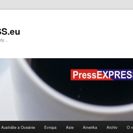
S.eu
nuty…
Austrálie a Oceánie
Evropa
Asie
Amerika
Archiv
O 