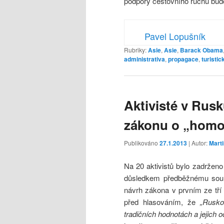
podpory cestovního ruchu budo
Pavel Lopušník
Rubriky:
Asie
,
Asie
,
Barack Obama
administrativa
,
propagace
,
turistic
Aktivisté v Rusk
zákonu o „homo
Publikováno
27.1.2013
| Autor:
Mart
Na 20 aktivistů bylo zadrženo 
důsledkem předběžnému souh
návrh zákona v prvním ze tří 
před hlasováním, že
„Rusko
tradičních hodnotách a jejich 