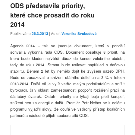
ODS představila priority,
které chce prosadit do roku
2014
Publikováno
26.3.2013
| Autor:
Veronika Svobodová
Agenda 2014 – tak se jmenuje dokument, který v pondělí
schválila výkonná rada ODS. Dokument obsahuje 8 priorit, na
které bude kladen největší důraz do konce volebního období,
tedy do roku 2014. Strana bude usilovat například o daňovou
stabilitu. Během 2 let by nemělo dojít ke zvýšení sazeb DPH.
Bude se zasazovat o snížení státního deficitu na 3 % v letech
2013-2014. Další cíl je vyjít vstříc malým podnikatelům a snížit
byrokracii, či v oblasti zaměstnanosti podpořit rozšíření prací na
částečný úvazek. Ostatní priority se týkají boje proti korupci,
snížení cen za energii a další. Premiér Petr Nečas se k celému
programu vyjádřil slovy, že doufá ve vstřícný přístup koaličních
partnerů a následné přijetí souboru cílů ODS.