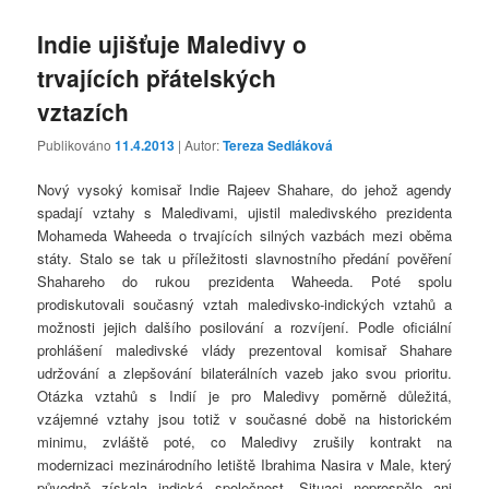
Indie ujišťuje Maledivy o
trvajících přátelských
vztazích
Publikováno
11.4.2013
| Autor:
Tereza Sedláková
Nový vysoký komisař Indie Rajeev Shahare, do jehož agendy
spadají vztahy s Maledivami, ujistil maledivského prezidenta
Mohameda Waheeda o trvajících silných vazbách mezi oběma
státy. Stalo se tak u příležitosti slavnostního předání pověření
Shahareho do rukou prezidenta Waheeda. Poté spolu
prodiskutovali současný vztah maledivsko-indických vztahů a
možnosti jejich dalšího posilování a rozvíjení. Podle oficiální
prohlášení maledivské vlády prezentoval komisař Shahare
udržování a zlepšování bilaterálních vazeb jako svou prioritu.
Otázka vztahů s Indií je pro Maledivy poměrně důležitá,
vzájemné vztahy jsou totiž v současné době na historickém
minimu, zvláště poté, co Maledivy zrušily kontrakt na
modernizaci mezinárodního letiště Ibrahima Nasira v Male, který
původně získala indická společnost. Situaci neprospělo ani