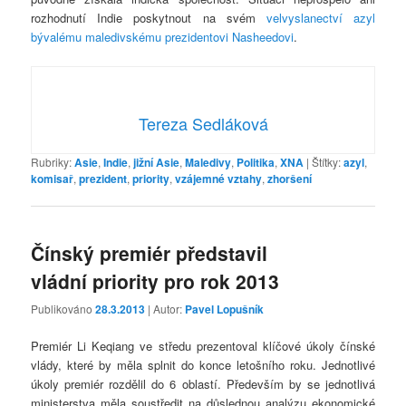
rozhodnutí Indie poskytnout na svém
velvyslanectví azyl
bývalému maledivskému prezidentovi Nasheedovi
.
Tereza Sedláková
Rubriky:
Asie
,
Indie
,
jižní Asie
,
Maledivy
,
Politika
,
XNA
|
Štítky:
azyl
,
komisař
,
prezident
,
priority
,
vzájemné vztahy
,
zhoršení
Čínský premiér představil
vládní priority pro rok 2013
Publikováno
28.3.2013
| Autor:
Pavel Lopušník
Premiér Li Keqiang ve středu prezentoval klíčové úkoly čínské
vlády, které by měla splnit do konce letošního roku. Jednotlivé
úkoly premiér rozdělil do 6 oblastí. Především by se jednotlivá
ministerstva měla soustředit na důslednou analýzu ekonomické