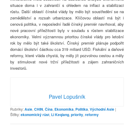
situace doma i v zahraničí s ohledem na inflaci a stabilizaci
růstu. Další oblastí čínské vlády by mělo být soustředění se na
zemědělství a rozsah urbanizace. Klíčovou oblastí má být i
cenová politika, v neposlední řadě čínský premiér navrhoval, aby
nové pracovní příležitosti byly v souladu s růstem stabilizace
ekonomiky. Velmi významnou prioritou čínské vlády pro letošní
rok by mělo být také školství. Čínský premiér plánuje podpořit
domácí školství částkou cca 319 miliard USD. Fiskální a daňové
reformy, které vláda chystá, by měly jít pozvolnou cestou a měly
by stimulovat nové tržní příležitosti a zájem zahraničních
investorů.
Pavel Lopušník
Rubriky:
Asie
,
CHIN
,
Čína
,
Ekonomika
,
Politika
,
Východní Asie
|
Štítky:
ekonomický růst
,
Li Keqiang
,
priority
,
reformy