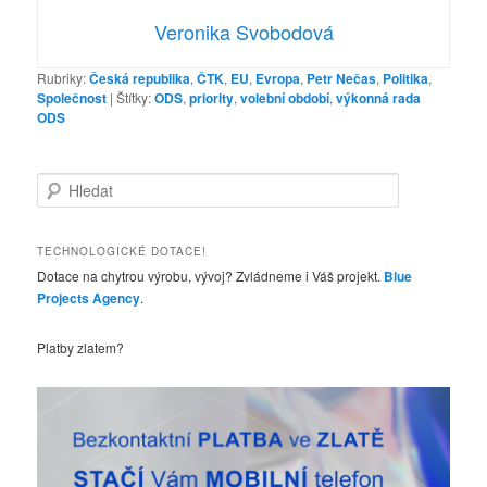
Veronika Svobodová
Rubriky:
Česká republika
,
ČTK
,
EU
,
Evropa
,
Petr Nečas
,
Politika
,
Společnost
|
Štítky:
ODS
,
priority
,
volební období
,
výkonná rada
ODS
H
l
e
d
TECHNOLOGICKÉ DOTACE!
a
Dotace na chytrou výrobu, vývoj? Zvládneme i Váš projekt.
Blue
t
Projects Agency
.
Platby zlatem?