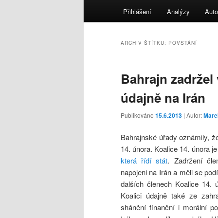
menu
Přihlášení
Analýzy
Auto
ARCHIV ŠTÍTKU:
POVSTÁNÍ
Bahrajn zadržel
údajně na Irán
Publikováno
15.6.2013
| Autor:
Mare
Bahrajnské úřady oznámily, že
14. února. Koalice 14. února j
která řídí stát
. Zadržení čle
napojeni na Irán a měli se pod
dalších členech Koalice 14. ú
Koalici údajně také ze zahr
shánění finanční i morální po