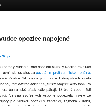
ři
 vůdce opozice napojené
k Skupa
 zadržely vůdce šíitské opoziční skupiny Koalice revoluce
e hlavní hybnou silou za
povstáním proti sunnitské menšině,
nové Koalice 14. února jsou podle bahrajnských úřadů
ílet na
„kriminálních činech“
a
„teroristických“
aktivitách. Po
nora bahrajnské úřady dále pátrají, 13 členů vedení řídí
aničí. Většina zadržených osob je podezřelá hlavně ze
dpory pro šíitskou opozici v zahraničí, zejména v Iránu,