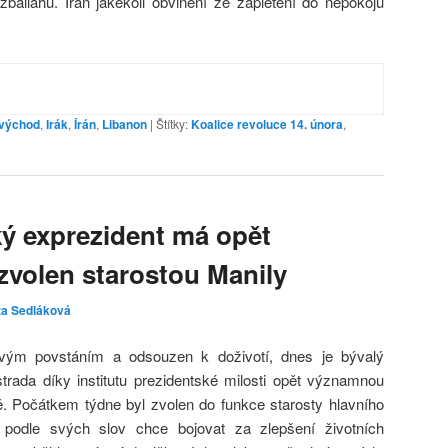
balláhu. Irán jakékoli obvinění ze zapletení do nepokojů
 východ
,
Irák
,
Írán
,
Libanon
|
Štítky:
Koalice revoluce 14. února
,
ký exprezident má opět
 zvolen starostou Manily
za Sedláková
ovým povstáním a odsouzen k doživotí, dnes je bývalý
strada díky institutu prezidentské milosti opět významnou
ě. Počátkem týdne byl zvolen do funkce starosty hlavního
 podle svých slov chce bojovat za zlepšení životních