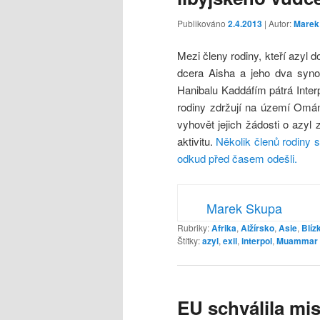
Publikováno
2.4.2013
| Autor:
Marek
Mezi členy rodiny, kteří azyl 
dcera Aisha a jeho dva sy
Hanibalu Kaddáfím pátrá Inter
rodiny zdržují na území Omán
vyhovět jejich žádosti o azyl
aktivitu.
Několik členů rodiny 
odkud před časem odešli.
Marek Skupa
Rubriky:
Afrika
,
Alžírsko
,
Asie
,
Blíz
Štítky:
azyl
,
exil
,
interpol
,
Muammar 
EU schválila mis