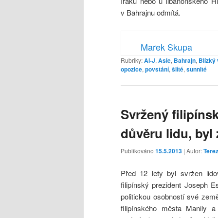
Iráku nebo u libanonského Hiz
v Bahrajnu odmítá.
Marek Skupa
Rubriky:
Al-J
,
Asie
,
Bahrajn
,
Blízký
opozice
,
povstání
,
šiíté
,
sunnité
Svržený filipíns
důvěru lidu, byl
Publikováno
15.5.2013
| Autor:
Tere
Před 12 lety byl svržen lid
filipínský prezident Joseph E
politickou osobností své zem
filipínského města Manily a