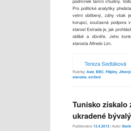
podmínek tamní chudiny. Volb
Pro politické analytiky předs
velmi oblíbený, záhy však je
korupci, současná podpora v
starost Estrada je, jak prohlá
oblibě a důvěře. Jeho konk
starosta Alfredo Lim.
Tereza Sedláková
Rubriky:
Asie
,
BBC
,
Filipíny
,
Jihový
starosta
,
svržení
Tunisko získalo 
ukradené býval
Publikováno
13.4.2013
| Autor:
Barb