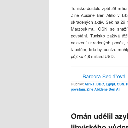
Tunisko dostalo zpět 29 mili
Zine Abidine Ben Aliho v L
ukradených aktiv. Šek na 29 
Marzoukimu. OSN se snaží 
povstání. Tunisko zažívá těž
nalezení ukradených peněz, ni
k účtům, kde by peníze mohl
půjčku 4,8 miliard USD.
Barbora Sedlářová
Rubriky:
Afrika
,
BBC
,
Egypt
,
OSN
,
P
povstání
,
Zine Abidene Ben Ali
Omán udělil azy
libyjského vůdc