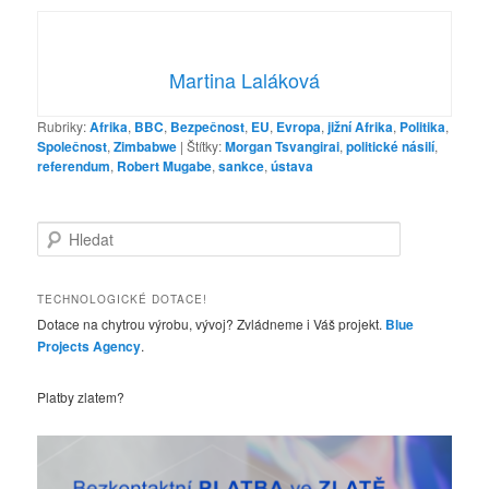
Martina Laláková
Rubriky:
Afrika
,
BBC
,
Bezpečnost
,
EU
,
Evropa
,
jižní Afrika
,
Politika
,
Společnost
,
Zimbabwe
|
Štítky:
Morgan Tsvangirai
,
politické násilí
,
referendum
,
Robert Mugabe
,
sankce
,
ústava
H
l
e
d
TECHNOLOGICKÉ DOTACE!
a
Dotace na chytrou výrobu, vývoj? Zvládneme i Váš projekt.
Blue
t
Projects Agency
.
Platby zlatem?