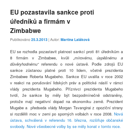
EU pozastavila sankce proti
úředníků a firmám v
Zimbabwe
Publikováno
25.3.2013
| Autor:
Martina Laláková
EU se rozhodla pozastavit platnost sankcí proti 81 úředníkům a
8 firmám v Zimbabwe, kvůli
„mírovému, úspěšnému a
důvěryhodnému“
referendu o nové ústavě. Podle zdrojů EU
sankce zůstanou platné proti 10 lidem, včetně prezidenta
Zimbabwe Roberta Mugabeho. Sankce EU uvalila v roce 2002
v reakci na porušování lidských práv a politické násilí v rámci
vlády prezidenta Mugabeho. Příznivci prezidenta Mugabeho
tvrdí, že sankce by měly být bezpodmínečně odstraněny,
protože mají negativní dopad na ekonomiku země. Prezident
Mugabe a předseda vlády Morgan Tsvangirai z opoziční strany
si rozdělili moc v zemi po sporných volbách v roce 2008.
Nová
ústava, schválená v referendu 16. března, rozšiřuje občanské
svobody.
Nové všeobecné volby by se měly konat v tomto roce.