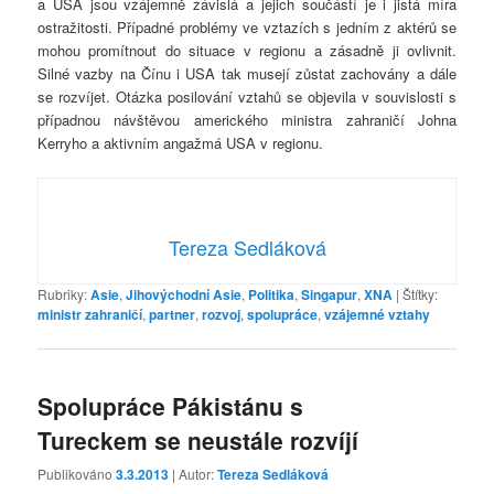
a USA jsou vzájemně závislá a jejich součástí je i jistá míra
ostražitosti. Případné problémy ve vztazích s jedním z aktérů se
mohou promítnout do situace v regionu a zásadně ji ovlivnit.
Silné vazby na Čínu i USA tak musejí zůstat zachovány a dále
se rozvíjet. Otázka posilování vztahů se objevila v souvislosti s
případnou návštěvou amerického ministra zahraničí Johna
Kerryho a aktivním angažmá USA v regionu.
Tereza Sedláková
Rubriky:
Asie
,
Jihovýchodní Asie
,
Politika
,
Singapur
,
XNA
|
Štítky:
ministr zahraničí
,
partner
,
rozvoj
,
spolupráce
,
vzájemné vztahy
Spolupráce Pákistánu s
Tureckem se neustále rozvíjí
Publikováno
3.3.2013
| Autor:
Tereza Sedláková