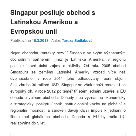
Singapur posiluje obchod s
Latinskou Amerikou a
Evropskou unií
Publikováno
10.3.2013
| Autor:
Tereza Sedláková
Nejen obchodní kontakty rozvíjí Singapur se svým významným
obchodním partnerem, jímž je Latinská Amerika, v regionu
posiluje i své další zájmy a aktivity. Od roku 2005 obchod
Singapuru se zeměmi Latinské Ameriky vzrostl více než
dvojnásobně, v roce 2011 jeho odhadovaný roční objem
činil zhruba 30 miliard USD. Singapur se však snaží prorazit i na
evropský trh, v roce 2012 po téměř tříletém jednání uzavřel s EU
dohodu o volném obchodu. Dohody jsou významné ekonomicky
a strategicky, poskytují totiž institucionální vazby na globální a
regionální mocnosti a zároveň dávají další impuls k jednání o
liberalizaci globálního obchodu. Dohoda s EU by měla být
realizována do 5 let.