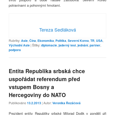
potravinami a pohonnými hmotami.
Tereza Sedláková
Rubriky:
Asie
,
Čína
,
Ekonomika
,
Politika
,
Severní Korea
,
TR
,
USA
,
Východní Asie
|
Štítky:
diplomacie
,
jaderný test
,
jednání
,
partner
,
podpora
Entita Republika srbská chce
uspořádat referendum před
vstupem Bosny a
Hercegoviny do NATO
Publikováno
13.2.2013
| Autor:
Veronika Řezáčová
Prezident entity Republiky srbské Milorad Dodik v pondělí při