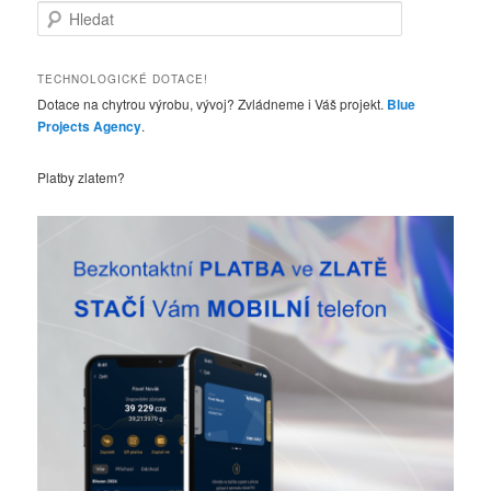
H
l
e
d
TECHNOLOGICKÉ DOTACE!
a
Dotace na chytrou výrobu, vývoj? Zvládneme i Váš projekt.
Blue
t
Projects Agency
.
Platby zlatem?