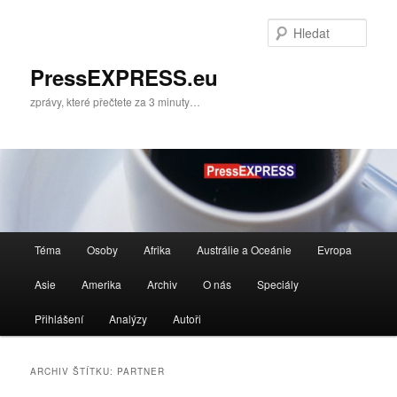
Přejít
Přejít
k
k
Hleda
hlavnímu
obsahu
obsahu
postranního
PressEXPRESS.eu
webu
panelu
zprávy, které přečtete za 3 minuty…
Hlavní
Téma
Osoby
Afrika
Austrálie a Oceánie
Evropa
navigační
menu
Asie
Amerika
Archiv
O nás
Speciály
Přihlášení
Analýzy
Autoři
ARCHIV ŠTÍTKU:
PARTNER