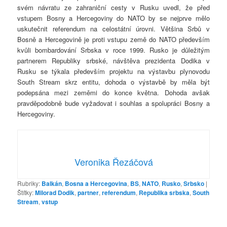
svém návratu ze zahraniční cesty v Rusku uvedl, že před
vstupem Bosny a Hercegoviny do NATO by se nejprve mělo
uskutečnit referendum na celostátní úrovni. Většina Srbů v
Bosně a Hercegovině je proti vstupu země do NATO především
kvůli bombardování Srbska v roce 1999. Rusko je důležitým
partnerem Republiky srbské, návštěva prezidenta Dodika v
Rusku se týkala především projektu na výstavbu plynovodu
South Stream skrz entitu, dohoda o výstavbě by měla být
podepsána mezi zeměmi do konce května. Dohoda avšak
pravděpodobně bude vyžadovat i souhlas a spolupráci Bosny a
Hercegoviny.
Veronika Řezáčová
Rubriky:
Balkán
,
Bosna a Hercegovina
,
BS
,
NATO
,
Rusko
,
Srbsko
|
Štítky:
Milorad Dodik
,
partner
,
referendum
,
Republika srbska
,
South
Stream
,
vstup