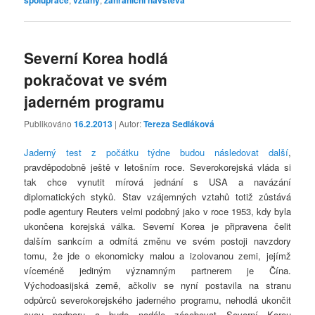
spolupráce
vztahy
zahraniční návštěva
Severní Korea hodlá
pokračovat ve svém
jaderném programu
Publikováno
16.2.2013
| Autor:
Tereza Sedláková
Jaderný test z počátku týdne budou následovat další
,
pravděpodobně ještě v letošním roce. Severokorejská vláda si
tak chce vynutit mírová jednání s USA a navázání
diplomatických styků. Stav vzájemných vztahů totiž zůstává
podle agentury Reuters velmi podobný jako v roce 1953, kdy byla
ukončena korejská válka. Severní Korea je připravena čelit
dalším sankcím a odmítá změnu ve svém postoji navzdory
tomu, že jde o ekonomicky malou a izolovanou zemi, jejímž
víceméně jediným významným partnerem je Čína.
Východoasijská země, ačkoliv se nyní postavila na stranu
odpůrců severokorejského jaderného programu, nehodlá ukončit
svou podporu a bude nadále zásobovat Severní Koreu