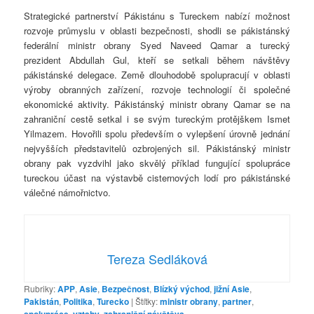
Strategické partnerství Pákistánu s Tureckem nabízí možnost
rozvoje průmyslu v oblasti bezpečnosti, shodli se pákistánský
federální ministr obrany Syed Naveed Qamar a turecký
prezident Abdullah Gul, kteří se setkali během návštěvy
pákistánské delegace. Země dlouhodobě spolupracují v oblasti
výroby obranných zařízení, rozvoje technologií či společné
ekonomické aktivity. Pákistánský ministr obrany Qamar se na
zahraniční cestě setkal i se svým tureckým protějškem Ismet
Yilmazem. Hovořili spolu především o vylepšení úrovně jednání
nejvyšších představitelů ozbrojených sil. Pákistánský ministr
obrany pak vyzdvihl jako skvělý příklad fungující spolupráce
tureckou účast na výstavbě cisternových lodí pro pákistánské
válečné námořnictvo.
Tereza Sedláková
Rubriky:
APP
,
Asie
,
Bezpečnost
,
Blízký východ
,
jižní Asie
,
Pakistán
,
Politika
,
Turecko
|
Štítky:
ministr obrany
,
partner
,
,
,