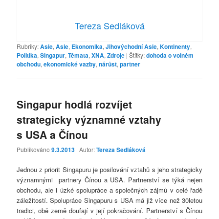
Tereza Sedláková
Rubriky:
Asie
,
Asie
,
Ekonomika
,
Jihovýchodní Asie
,
Kontinenty
,
Politika
,
Singapur
,
Témata
,
XNA
,
Zdroje
|
Štítky:
dohoda o volném
obchodu
,
ekonomické vazby
,
nárůst
,
partner
Singapur hodlá rozvíjet
strategicky významné vztahy
s USA a Čínou
Publikováno
9.3.2013
| Autor:
Tereza Sedláková
Jednou z priorit Singapuru je posilování vztahů s jeho strategicky
významnými partnery Čínou a USA. Partnerství se týká nejen
obchodu, ale i úzké spolupráce a společných zájmů v celé řadě
záležitostí. Spolupráce Singapuru s USA má již více než 30letou
tradici, obě země doufají v její pokračování. Partnerství s Čínou