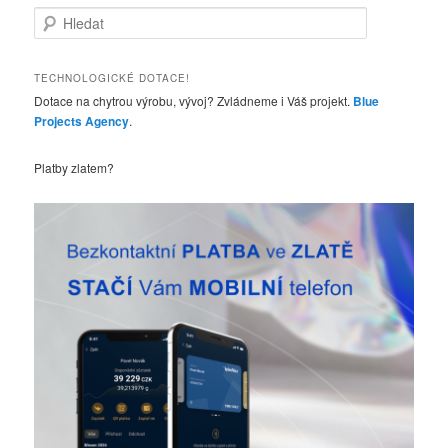
H
l
e
d
TECHNOLOGICKÉ DOTACE!
a
Dotace na chytrou výrobu, vývoj? Zvládneme i Váš projekt.
Blue
t
Projects Agency
.
Platby zlatem?