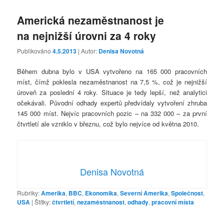
Americká nezaměstnanost je
na nejnižší úrovni za 4 roky
Publikováno
4.5.2013
| Autor:
Denisa Novotná
Během dubna bylo v USA vytvořeno na 165 000 pracovních
míst, čímž poklesla nezaměstnanost na 7,5 %, což je nejnižší
úroveň za poslední 4 roky. Situace je tedy lepší, než analytici
očekávali. Původní odhady expertů předvídaly vytvoření zhruba
145 000 míst. Nejvíc pracovních pozic – na 332 000 – za první
čtvrtletí ale vzniklo v březnu, což bylo nejvíce od května 2010.
Denisa Novotná
Rubriky:
Amerika
,
BBC
,
Ekonomika
,
Severní Amerika
,
Společnost
,
USA
|
Štítky:
čtvrtletí
,
nezaměstnanost
,
odhady
,
pracovní místa