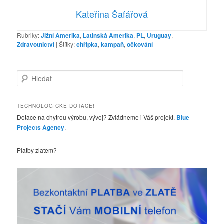
Kateřina Šafářová
Rubriky:
Jižní Amerika
,
Latinská Amerika
,
PL
,
Uruguay
,
Zdravotnictví
|
Štítky:
chřipka
,
kampaň
,
očkování
H
l
e
d
TECHNOLOGICKÉ DOTACE!
a
Dotace na chytrou výrobu, vývoj? Zvládneme i Váš projekt.
Blue
t
Projects Agency
.
Platby zlatem?