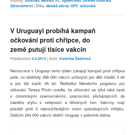
Rubriky:
Amerika
,
Mexiko
,
PL
,
Společnost
,
Střední Amerika
,
Zdravotnictví
|
Štítky:
dětská obrna
,
HPV
,
očkování
V Uruguayi probíhá kampaň
očkování proti chřipce, do
země putují tisíce vakcín
Publikováno
4.4.2013
| Autor:
Kateřina Šafářová
Nemocnice v Uruguayi tento týden zahajují kampaň proti chřipce
poté, co obdržely 266 000 vakcín určených pro děti mladší 5 let
a pro lidi starší 65 let. Ředitelka Národního programu pro
očkování Teresa Picón uvedla, že očkování se týká také osob
s chronickými onemocněními, pracovníků přicházejících do
častého styku s veřejností a těhotných žen. Vakcíny mají
působit proti 3 nejrozšířenějším virům způsobujících chřipku.
Dalších 254 000 vakcín obdrží Uruguay v polovině dubna.