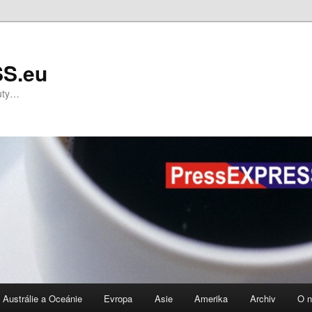
S.eu
nuty…
Austrálie a Oceánie
Evropa
Asie
Amerika
Archiv
O 