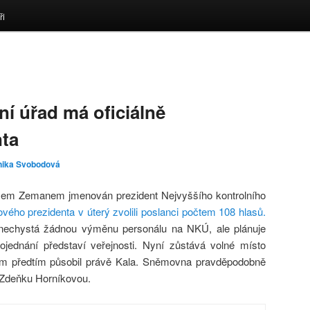
ři
ní úřad má oficiálně
nta
nika Svobodová
ošem Zemanem jmenován prezident Nejvyššího kontrolního
vého prezidenta v úterý zvolili poslanci počtem 108 hlasů.
e nechystá žádnou výměnu personálu na NKÚ, ale plánuje
rojednání představí veřejnosti. Nyní zůstává volné místo
ém předtím působil právě Kala. Sněmovna pravděpodobně
i Zdeňku Horníkovou.