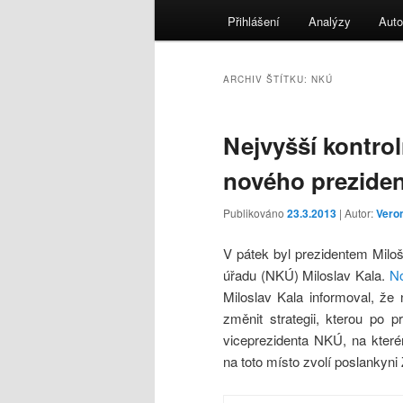
menu
Přihlášení
Analýzy
Auto
ARCHIV ŠTÍTKU:
NKÚ
Nejvyšší kontrol
nového prezide
Publikováno
23.3.2013
| Autor:
Vero
V pátek byl prezidentem Mil
úřadu (NKÚ) Miloslav Kala.
No
Miloslav Kala informoval, ž
změnit strategii, kterou po p
viceprezidenta NKÚ, na kter
na toto místo zvolí poslankyn