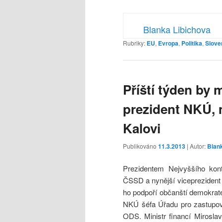
Blanka Libichova
Rubriky:
EU
,
Evropa
,
Politika
,
Slove
Příští týden by 
prezident NKÚ, 
Kalovi
Publikováno
11.3.2013
| Autor:
Blan
Prezidentem Nejvyššího kon
ČSSD a nynější viceprezident
ho podpoří občanští demokraté 
NKÚ šéfa Úřadu pro zastupov
ODS. Ministr financí Mirosla