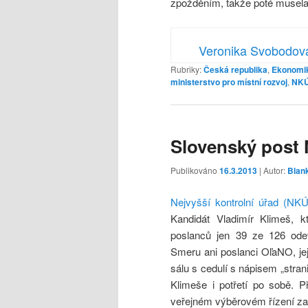
zpožděním, takže poté musela
Veronika Svobodov
Rubriky:
Česká republika
,
Ekonomi
ministerstvo pro místní rozvoj
,
NK
Slovenský post 
Publikováno
16.3.2013
| Autor:
Blan
Nejvyšší kontrolní úřad (NK
Kandidát Vladimír Klimeš, 
poslanců jen 39 ze 126 ode
Smeru ani poslanci OľaNO, jej
sálu s cedulí s nápisem „stra
Klimeše i potřetí po sobě. 
veřejném výběrovém řízení za 