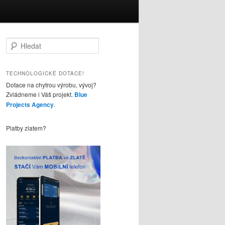
H
l
e
d
TECHNOLOGICKÉ DOTACE!
a
Dotace na chytrou výrobu, vývoj?
t
Zvládneme i Váš projekt.
Blue
Projects Agency
.
Platby zlatem?