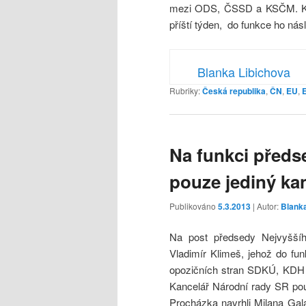
mezi ODS, ČSSD a KSČM. Kan
příští týden, do funkce ho nás
Blanka Libichova
Rubriky:
Česká republika
,
ČN
,
EU
,
Na funkci předs
pouze jediný ka
Publikováno
5.3.2013
| Autor:
Blanka
Na post předsedy Nejvyššíh
Vladimír Klimeš, jehož do fu
opozičních stran SDKÚ, KDH 
Kancelář Národní rady SR pou
Procházka navrhli Milana Ga