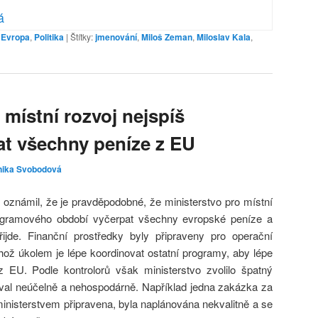
á
,
Evropa
,
Politika
|
Štítky:
jmenování
,
Miloš Zeman
,
Miloslav Kala
,
 místní rozvoj nejspíš
at všechny peníze z EU
nika Svobodová
 oznámil, že je pravděpodobné, že ministerstvo pro místní
ogramového období vyčerpat všechny evropské peníze a
ijde. Finanční prostředky byly připraveny pro operační
ož úkolem je lépe koordinovat ostatní programy, aby lépe
 z EU. Podle kontrolorů však ministerstvo zvolilo špatný
oval neúčelně a nehospodárně. Například jedna zakázka za
ministerstvem připravena, byla naplánována nekvalitně a se