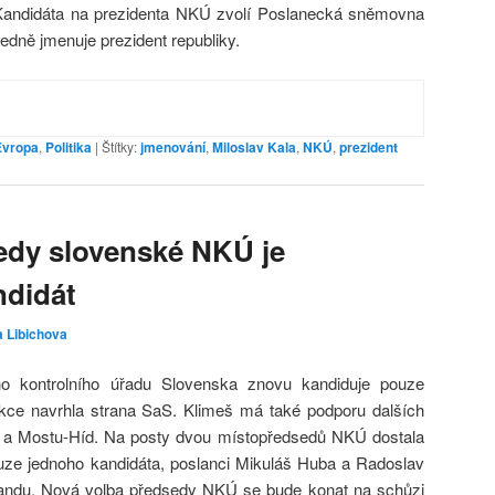
didáta na prezidenta NKÚ zvolí Poslanecká sněmovna
ledně jmenuje prezident republiky.
Evropa
,
Politika
|
Štítky:
jmenování
,
Miloslav Kala
,
NKÚ
,
prezident
edy slovenské NKÚ je
ndidát
 Libichova
o kontrolního úřadu Slovenska znovu kandiduje pouze
nkce navrhla strana SaS. Klimeš má také podporu dalších
a Mostu-Híd. Na posty dvou místopředsedů NKÚ dostala
ze jednoho kandidáta, poslanci Mikuláš Huba a Radoslav
landu. Nová volba předsedy NKÚ se bude konat na schůzi