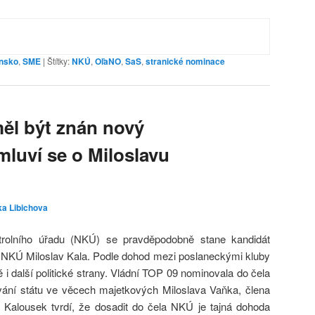
nsko
,
SME
|
Štítky:
NKÚ
,
OľaNO
,
SaS
,
stranické nominace
měl být znán nový
mluví se o Miloslavu
ka Libichova
trolního úřadu (NKÚ) se pravděpodobně stane kandidát
 NKÚ Miloslav Kala. Podle dohod mezi poslaneckými kluby
i další politické strany. Vládní TOP 09 nominovala do čela
ání státu ve věcech majetkových Miloslava Vaňka, člena
v Kalousek tvrdí, že dosadit do čela NKÚ je tajná dohoda