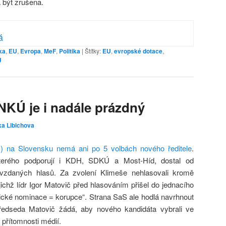
 být zrušena.
á
ka
,
EU
,
Evropa
,
MeF
,
Politika
|
Štítky:
EU
,
evropské dotace
,
Ú
NKÚ je i nadále prázdný
ka Libichova
Ú) na Slovensku nemá ani po 5 volbách nového ředitele
.
kterého podporují i KDH, SDKÚ a Most-Híd, dostal od
vzdaných hlasů. Za zvolení Klimeše nehlasovali kromě
ichž lídr Igor Matovič před hlasováním přišel do jednacího
nické nominace = korupce“. Strana SaS ale hodlá navrhnout
Předseda Matovič žádá, aby nového kandidáta vybrali ve
přítomnosti médií.