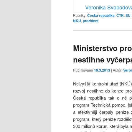
Veronika Svobodov
Rubriky:
Česká republika
,
ČTK
,
EU
NKÚ
,
prezident
Ministerstvo pro
nestihne vyčerp
Publikováno
19.3.2013
| Autor:
Vero
Nejvyšší kontrolní úřad (NKÚ)
rozvoj nestihne do konce pr
Česká republika tak o ně př
program Technická pomoc, jeh
a efektivněji čerpaly peníze
program, který peníze rozděl
300 milionů korun, která byla 