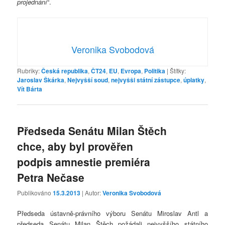
projednání
“.
Veronika Svobodová
Rubriky:
Česká republika
,
ČT24
,
EU
,
Evropa
,
Politika
|
Štítky:
Jaroslav Škárka
,
Nejvyšší soud
,
nejvyšši státní zástupce
,
úplatky
,
Vít Bárta
Předseda Senátu Milan Štěch
chce, aby byl prověřen
podpis amnestie premiéra
Petra Nečase
Publikováno
15.3.2013
| Autor:
Veronika Svobodová
Předseda ústavně-právního výboru Senátu Miroslav Antl a
předseda Senátu Milan Štěch požádali nejvyššího státního