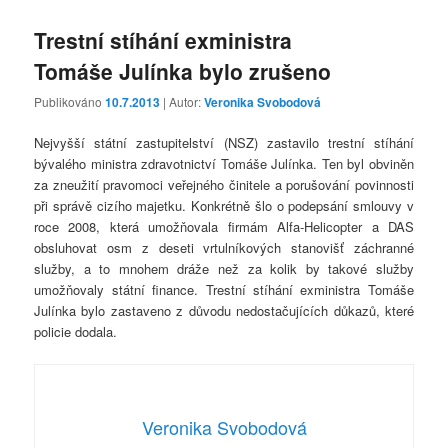
Trestní stíhání exministra
Tomáše Julínka bylo zrušeno
Publikováno
10.7.2013
| Autor:
Veronika Svobodová
Nejvyšší státní zastupitelství (NSZ) zastavilo trestní stíhání
bývalého ministra zdravotnictví Tomáše Julínka. Ten byl obviněn
za zneužití pravomoci veřejného činitele a porušování povinnosti
při správě cizího majetku. Konkrétně šlo o podepsání smlouvy v
roce 2008, která umožňovala firmám Alfa-Helicopter a DAS
obsluhovat osm z deseti vrtulníkových stanovišť záchranné
služby, a to mnohem dráže než za kolik by takové služby
umožňovaly státní finance. Trestní stíhání exministra Tomáše
Julínka bylo zastaveno z důvodu nedostačujících důkazů, které
policie dodala.
Veronika Svobodová