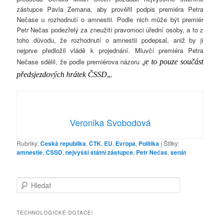
zástupce Pavla Zemana, aby prověřil podpis premiéra Petra
Nečase u rozhodnutí o amnestii. Podle nich může být premiér
Petr Nečas podezřelý za zneužití pravomoci úřední osoby, a to z
toho důvodu, že rozhodnutí o amnestii podepsal, aniž by ji
nejprve předložil vládě k projednání. Mluvčí premiéra Petra
Nečase sdělil, že podle premiérova názoru „
j
e to pouze součást
předsjezdových hrátek ČSSD
„
.
Veronika Svobodová
Rubriky:
Česká republika
,
ČTK
,
EU
,
Evropa
,
Politika
|
Štítky:
amnestie
,
ČSSD
,
nejvyšši státní zástupce
,
Petr Nečas
,
senát
H
l
e
d
TECHNOLOGICKÉ DOTACE!
a