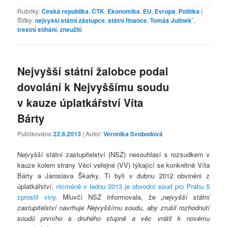
Rubriky:
Česká republika
,
ČTK
,
Ekonomika
,
EU
,
Evropa
,
Politika
|
Štítky:
nejvyšši státní zástupce
,
státní finance
,
Tomáš Julínek¨
,
trestní stíhání
,
zneužití
Nejvyšší státní žalobce podal
dovolání k Nejvyššímu soudu
v kauze úplatkářství Víta
Bárty
Publikováno
22.6.2013
| Autor:
Veronika Svobodová
Nejvyšší státní zastupitelství (NSZ) nesouhlasí s rozsudkem v
kauze kolem strany Věci veřejné (VV) týkající se konkrétně Víta
Bárty a Jaroslava Škarky. Ti byli v dubnu 2012 obviněni z
úplatkářství,
nicméně v lednu 2013 je obvodní soud pro Prahu 5
zprostil viny.
Mluvčí NSZ informovala, že „
nejvyšší státní
zastupitelství navrhuje Nejvyššímu soudu, aby zrušil rozhodnutí
soudů prvního a druhého stupně a věc vrátil k novému