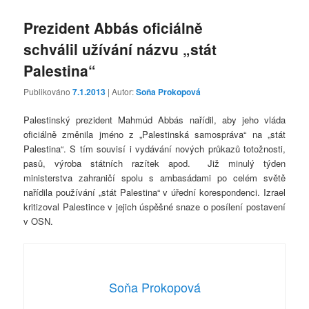
Prezident Abbás oficiálně
schválil užívání názvu „stát
Palestina“
Publikováno
7.1.2013
| Autor:
Soňa Prokopová
Palestinský prezident Mahmúd Abbás nařídil, aby jeho vláda
oficiálně změnila jméno z „Palestinská samospráva“ na „stát
Palestina“. S tím souvisí i vydávání nových průkazů totožnosti,
pasů, výroba státních razítek apod. Již minulý týden
ministerstva zahraničí spolu s ambasádami po celém světě
nařídila používání „stát Palestina“ v úřední korespondenci. Izrael
kritizoval Palestince v jejich úspěšné snaze o posílení postavení
v OSN.
Soňa Prokopová