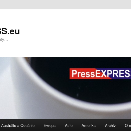
S.eu
nuty…
Austrálie a Oceánie
Evropa
Asie
Amerika
Archiv
O 