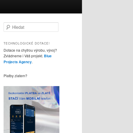
H
l
e
d
TECHNOLOGICKÉ DOTACE!
a
Dotace na chytrou výrobu, vývoj?
t
Zvládneme i Váš projekt.
Blue
Projects Agency
.
Platby zlatem?