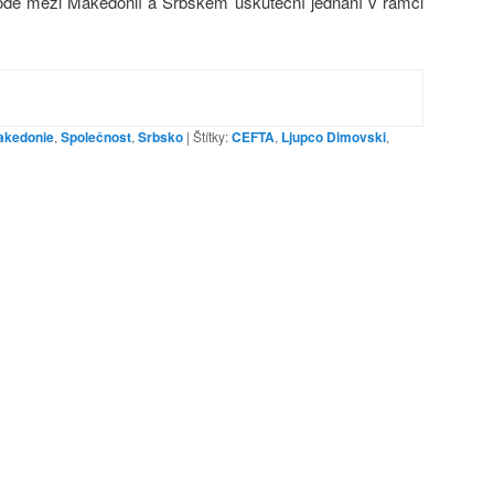
odě mezi Makedonií a Srbskem uskuteční jednání v rámci
akedonie
,
Společnost
,
Srbsko
|
Štítky:
CEFTA
,
Ljupco Dimovski
,