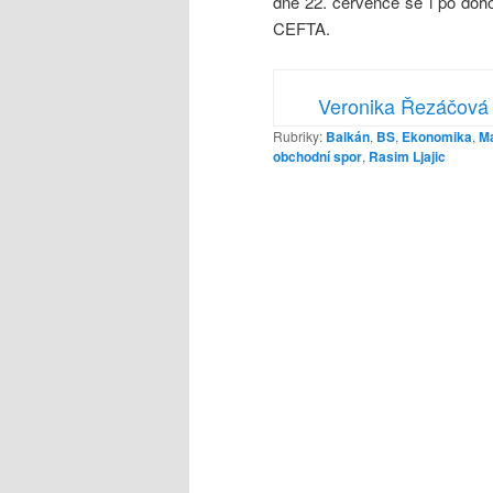
dne 22. července se i po doh
CEFTA.
Veronika Řezáčová
Rubriky:
Balkán
,
BS
,
Ekonomika
,
M
obchodní spor
,
Rasim Ljajic