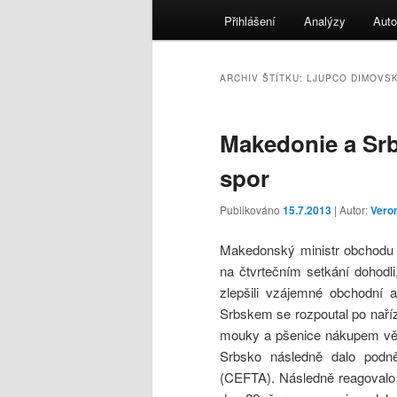
menu
Přihlášení
Analýzy
Auto
ARCHIV ŠTÍTKU:
LJUPCO DIMOVSK
Makedonie a Sr
spor
Publikováno
15.7.2013
| Autor:
Vero
Makedonský ministr obchodu L
na čtvrtečním setkání dohodl
zlepšili vzájemné obchodní
Srbskem se rozpoutal po naří
mouky a pšenice nákupem vě
Srbsko následně dalo podně
(CEFTA). Následně reagovalo