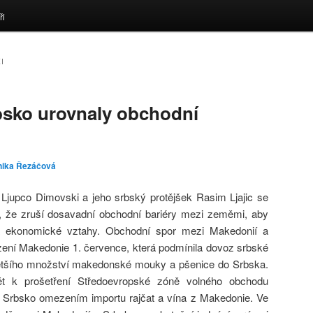
ři
I
bsko urovnaly obchodní
nika Řezáčová
jupco Dimovski a jeho srbský protějšek Rasim Ljajic se
i, že zruší dosavadní obchodní bariéry mezi zeměmi, aby
 a ekonomické vztahy. Obchodní spor mezi Makedonií a
zení Makedonie 1. července, která podmínila dovoz srbské
tšího množství makedonské mouky a pšenice do Srbska.
t k prošetření Středoevropské zóně volného obchodu
 Srbsko omezením importu rajčat a vína z Makedonie. Ve