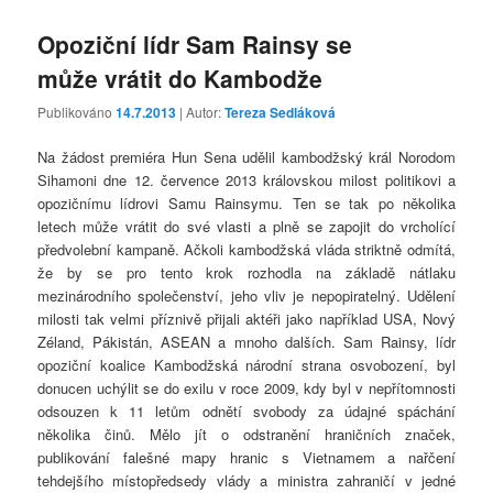
Opoziční lídr Sam Rainsy se
může vrátit do Kambodže
Publikováno
14.7.2013
| Autor:
Tereza Sedláková
Na žádost premiéra Hun Sena udělil kambodžský král Norodom
Sihamoni dne 12. července 2013 královskou milost politikovi a
opozičnímu lídrovi Samu Rainsymu. Ten se tak po několika
letech může vrátit do své vlasti a plně se zapojit do vrcholící
předvolební kampaně. Ačkoli kambodžská vláda striktně odmítá,
že by se pro tento krok rozhodla na základě nátlaku
mezinárodního společenství, jeho vliv je nepopiratelný. Udělení
milosti tak velmi příznivě přijali aktéři jako například USA, Nový
Zéland, Pákistán, ASEAN a mnoho dalších. Sam Rainsy, lídr
opoziční koalice Kambodžská národní strana osvobození, byl
donucen uchýlit se do exilu v roce 2009, kdy byl v nepřítomnosti
odsouzen k 11 letům odnětí svobody za údajné spáchání
několika činů. Mělo jít o odstranění hraničních značek,
publikování falešné mapy hranic s Vietnamem a nařčení
tehdejšího místopředsedy vlády a ministra zahraničí v jedné