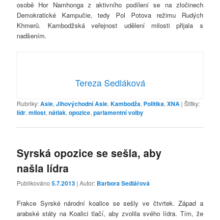
osobě Hor Namhonga z aktivního podílení se na zločinech
Demokratické Kampučie, tedy Pol Potova režimu Rudých
Khmerů. Kambodžská veřejnost udělení milosti přijala s
nadšením.
Tereza Sedláková
Rubriky:
Asie
,
Jihovýchodní Asie
,
Kambodža
,
Politika
,
XNA
|
Štítky:
lídr
,
milost
,
nátlak
,
opozice
,
parlamentní volby
Syrská opozice se sešla, aby
našla lídra
Publikováno
5.7.2013
| Autor:
Barbora Sedlářová
Frakce Syrské národní koalice se sešly ve čtvrtek. Západ a
arabské státy na Koalici tlačí, aby zvolila svého lídra. Tím, že