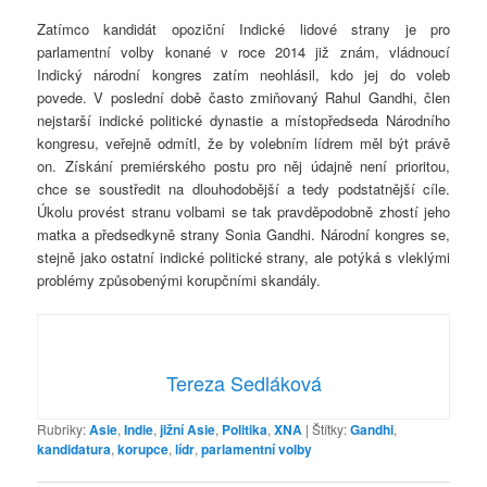
Zatímco kandidát opoziční Indické lidové strany je pro
parlamentní volby konané v roce 2014 již znám, vládnoucí
Indický národní kongres zatím neohlásil, kdo jej do voleb
povede. V poslední době často zmiňovaný Rahul Gandhi, člen
nejstarší indické politické dynastie a místopředseda Národního
kongresu, veřejně odmítl, že by volebním lídrem měl být právě
on. Získání premiérského postu pro něj údajně není prioritou,
chce se soustředit na dlouhodobější a tedy podstatnější cíle.
Úkolu provést stranu volbami se tak pravděpodobně zhostí jeho
matka a předsedkyně strany Sonia Gandhi. Národní kongres se,
stejně jako ostatní indické politické strany, ale potýká s vleklými
problémy způsobenými korupčními skandály.
Tereza Sedláková
Rubriky:
Asie
,
Indie
,
jižní Asie
,
Politika
,
XNA
|
Štítky:
Gandhi
,
kandidatura
,
korupce
,
lídr
,
parlamentní volby