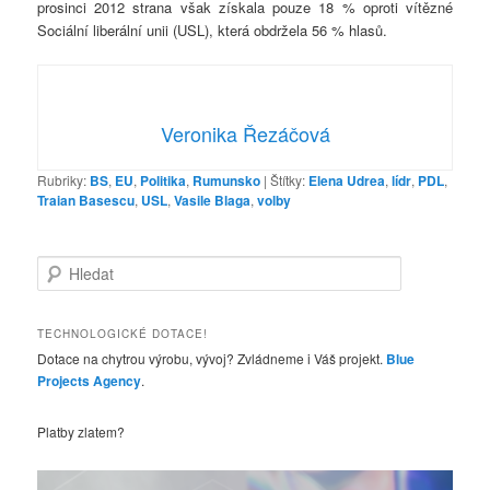
prosinci 2012 strana však získala pouze 18 % oproti vítězné
Sociální liberální unii (USL), která obdržela 56 % hlasů.
Veronika Řezáčová
Rubriky:
BS
,
EU
,
Politika
,
Rumunsko
|
Štítky:
Elena Udrea
,
lídr
,
PDL
,
Traian Basescu
,
USL
,
Vasile Blaga
,
volby
H
l
e
d
TECHNOLOGICKÉ DOTACE!
a
Dotace na chytrou výrobu, vývoj? Zvládneme i Váš projekt.
Blue
t
Projects Agency
.
Platby zlatem?