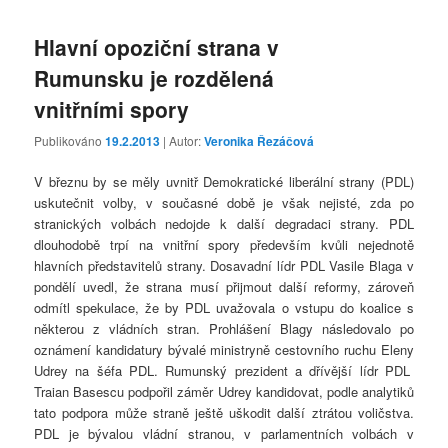
Hlavní opoziční strana v
Rumunsku je rozdělená
vnitřními spory
Publikováno
19.2.2013
| Autor:
Veronika Řezáčová
V březnu by se měly uvnitř Demokratické liberální strany (PDL)
uskutečnit volby, v současné době je však nejisté, zda po
stranických volbách nedojde k další degradaci strany. PDL
dlouhodobě trpí na vnitřní spory především kvůli nejednotě
hlavních představitelů strany. Dosavadní lídr PDL Vasile Blaga v
pondělí uvedl, že strana musí přijmout další reformy, zároveň
odmítl spekulace, že by PDL uvažovala o vstupu do koalice s
některou z vládních stran. Prohlášení Blagy následovalo po
oznámení kandidatury bývalé ministryně cestovního ruchu Eleny
Udrey na šéfa PDL. Rumunský prezident a dřívější lídr PDL
Traian Basescu podpořil záměr Udrey kandidovat, podle analytiků
tato podpora může straně ještě uškodit další ztrátou voličstva.
PDL je bývalou vládní stranou, v parlamentních volbách v