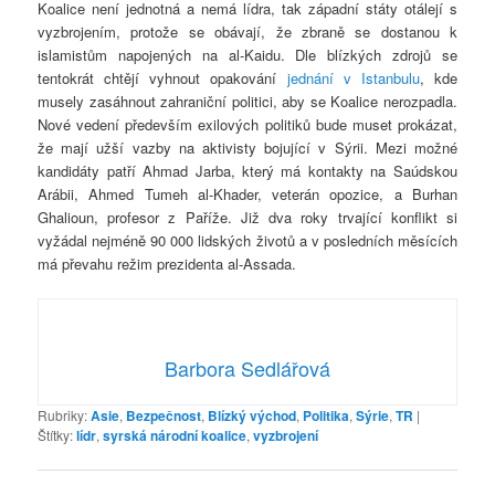
Koalice není jednotná a nemá lídra, tak západní státy otálejí s
vyzbrojením, protože se obávají, že zbraně se dostanou k
islamistům napojených na al-Kaidu. Dle blízkých zdrojů se
tentokrát chtějí vyhnout opakování
jednání v Istanbulu
, kde
musely zasáhnout zahraniční politici, aby se Koalice nerozpadla.
Nové vedení především exilových politiků bude muset prokázat,
že mají užší vazby na aktivisty bojující v Sýrii. Mezi možné
kandidáty patří Ahmad Jarba, který má kontakty na Saúdskou
Arábii, Ahmed Tumeh al-Khader, veterán opozice, a Burhan
Ghalioun, profesor z Paříže. Již dva roky trvající konflikt si
vyžádal nejméně 90 000 lidských životů a v posledních měsících
má převahu režim prezidenta al-Assada.
Barbora Sedlářová
Rubriky:
Asie
,
Bezpečnost
,
Blízký východ
,
Politika
,
Sýrie
,
TR
|
Štítky:
lídr
,
syrská národní koalice
,
vyzbrojení