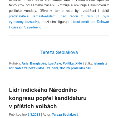
tento krok od samého začátku kritizuje a obviňuje Hassinovou z
politické vendety. Dříve v tomto roce byli zadrženi i další
představitelé Jamaat-e-Islami, nad řadou z nich již byly
vyneseny rozsudky
, mezi nimi figuruje i
trest smrti pro Delawar
Hoassain Sayedeeho
.
Tereza Sedláková
Rubriky:
Asie
,
Bangladéš
,
jižní Asie
,
Politika
,
XNA
|
Štítky:
islamisté
,
lídr
,
válka za nezávislost
,
zatčení
,
zločiny proti lidskosti
Lídr indického Národního
kongresu popřel kandidaturu
v příštích volbách
Publikováno
6.3.2013
| Autor:
Tereza Sedláková