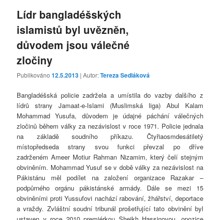
Lídr bangladéšských
islamistů byl uvězněn,
důvodem jsou válečné
zločiny
Publikováno
12.5.2013
| Autor:
Tereza Sedláková
Bangladéšská policie zadržela a umístila do vazby dalšího z
lídrů strany Jamaat-e-Islami (Muslimská liga) Abul Kalam
Mohammad Yusufa, důvodem je údajné páchání válečných
zločinů během války za nezávislost v roce 1971. Policie jednala
na základě soudního příkazu. Čtyřiaosmdesátiletý
místopředseda strany svou funkci převzal po dříve
zadrženém Ameer Motiur Rahman Nizamim, který čelí stejným
obviněním. Mohammad Yusuf se v době války za nezávislost na
Pákistánu měl podílet na založení organizace Razakar –
podpůrného orgánu pákistánské armády. Dále se mezi 15
obviněními proti Yussufovi nachází rabování, žhářství, deportace
a vraždy. Zvláštní soudní tribunál prošetřující tato obvinění byl
ustaven v roce 2010 premiérkou Sheikh Hassinovou, opozice