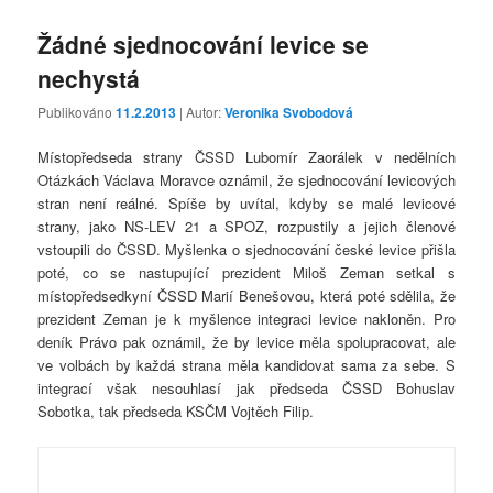
Žádné sjednocování levice se
nechystá
Publikováno
11.2.2013
| Autor:
Veronika Svobodová
Místopředseda strany ČSSD Lubomír Zaorálek v nedělních
Otázkách Václava Moravce oznámil, že sjednocování levicových
stran není reálné. Spíše by uvítal, kdyby se malé levicové
strany, jako NS-LEV 21 a SPOZ, rozpustily a jejich členové
vstoupili do ČSSD. Myšlenka o sjednocování české levice přišla
poté, co se nastupující prezident Miloš Zeman setkal s
místopředsedkyní ČSSD Marií Benešovou, která poté sdělila, že
prezident Zeman je k myšlence integraci levice nakloněn. Pro
deník Právo pak oznámil, že by levice měla spolupracovat, ale
ve volbách by každá strana měla kandidovat sama za sebe. S
integrací však nesouhlasí jak předseda ČSSD Bohuslav
Sobotka, tak předseda KSČM Vojtěch Filip.