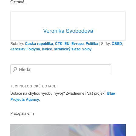
Ostravě.
Veronika Svobodová
Rubriky:
Česká republika
,
ČTK
,
EU
,
Evropa
,
Politika
|
Štítky:
ČSSD
,
Jaroslav Foldyna
,
levice
,
stranický sjezd
,
volby
H
l
e
d
TECHNOLOGICKÉ DOTACE!
a
Dotace na chytrou výrobu, vývoj? Zvládneme i Váš projekt.
Blue
t
Projects Agency
.
Platby zlatem?