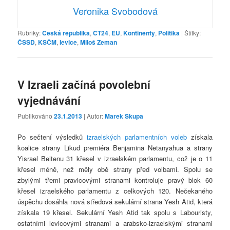
Veronika Svobodová
Rubriky:
Česká republika
,
ČT24
,
EU
,
Kontinenty
,
Politika
|
Štítky:
ČSSD
,
KSČM
,
levice
,
Miloš Zeman
V Izraeli začíná povolební
vyjednávání
Publikováno
23.1.2013
| Autor:
Marek Skupa
Po sečtení výsledků
izraelských parlamentních voleb
získala
koalice strany Likud premiéra Benjamina Netanyahua a strany
Yisrael Beitenu 31 křesel v izraelském parlamentu, což je o 11
křesel méně, než měly obě strany před volbami. Spolu se
zbylými třemi pravicovými stranami kontroluje pravý blok 60
křesel izraelského parlamentu z celkových 120. Nečekaného
úspěchu dosáhla nová středová sekulární strana Yesh Atid, která
získala 19 křesel. Sekulární Yesh Atid tak spolu s Labouristy,
ostatními levicovými stranami a arabsko-izraelskými stranami