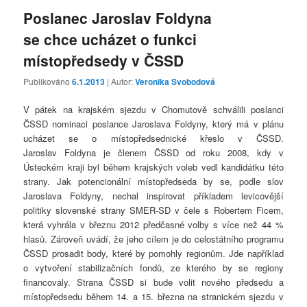
Poslanec Jaroslav Foldyna
se chce ucházet o funkci
místopředsedy v ČSSD
Publikováno
6.1.2013
| Autor:
Veronika Svobodová
V pátek na krajském sjezdu v Chomutově schválili poslanci
ČSSD nominaci poslance Jaroslava Foldyny, který má v plánu
ucházet se o místopředsednické křeslo v ČSSD.
Jaroslav Foldyna je členem ČSSD od roku 2008, kdy v
Ústeckém kraji byl během krajských voleb vedl kandidátku této
strany. Jak potencionální místopředseda by se, podle slov
Jaroslava Foldyny, nechal inspirovat příkladem levicovější
politiky slovenské strany SMER-SD v čele s Robertem Ficem,
která vyhrála v březnu 2012 předčasné volby s více než 44 %
hlasů. Zároveň uvádí, že jeho cílem je do celostátního programu
ČSSD prosadit body, které by pomohly regionům. Jde například
o vytvoření stabilizačních fondů, ze kterého by se regiony
financovaly. Strana ČSSD si bude volit nového předsedu a
místopředsedu během 14. a 15. března na stranickém sjezdu v