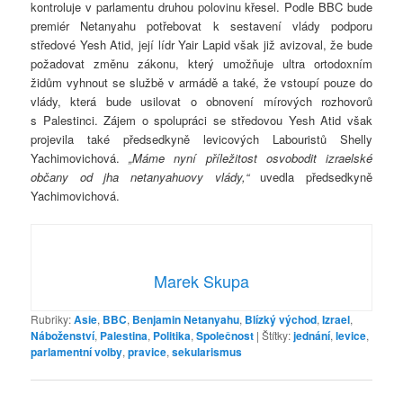
kontroluje v parlamentu druhou polovinu křesel. Podle BBC bude
premiér Netanyahu potřebovat k sestavení vlády podporu
středové Yesh Atid, její lídr Yair Lapid však již avizoval, že bude
požadovat změnu zákonu, který umožňuje ultra ortodoxním
židům vyhnout se službě v armádě a také, že vstoupí pouze do
vlády, která bude usilovat o obnovení mírových rozhovorů
s Palestinci. Zájem o spolupráci se středovou Yesh Atid však
projevila také předsedkyně levicových Labouristů Shelly
Yachimovichová.
„Máme nyní příležitost osvobodit izraelské
občany od jha netanyahuovy vlády,“
uvedla předsedkyně
Yachimovichová.
Marek Skupa
Rubriky:
Asie
,
BBC
,
Benjamin Netanyahu
,
Blízký východ
,
Izrael
,
Náboženství
,
Palestina
,
Politika
,
Společnost
|
Štítky:
jednání
,
levice
,
parlamentní volby
,
pravice
,
sekularismus