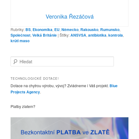
Veronika Řezáčová
Rubriky:
BS
,
Ekonomika
,
EU
,
Německo
,
Rakousko
,
Rumunsko
,
Společnost
,
Velká Británie
|
Štítky:
ANSVSA
,
antibiotika
,
kontrola
,
krůti maso
H
l
e
d
TECHNOLOGICKÉ DOTACE!
a
Dotace na chytrou výrobu, vývoj? Zvládneme i Váš projekt.
Blue
t
Projects Agency
.
Platby zlatem?