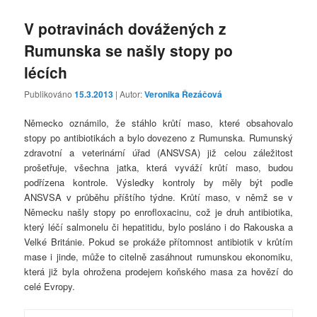
V potravinách dovážených z
Rumunska se našly stopy po
lécích
Publikováno
15.3.2013
| Autor:
Veronika Řezáčová
Německo oznámilo, že stáhlo krůtí maso, které obsahovalo
stopy po antibiotikách a bylo dovezeno z Rumunska. Rumunský
zdravotní a veterinární úřad (ANSVSA) již celou záležitost
prošetřuje, všechna jatka, která vyváží krůtí maso, budou
podřízena kontrole. Výsledky kontroly by měly být podle
ANSVSA v průběhu příštího týdne. Krůtí maso, v němž se v
Německu našly stopy po enrofloxacinu, což je druh antibiotika,
který léčí salmonelu či hepatitidu, bylo posláno i do Rakouska a
Velké Británie. Pokud se prokáže přítomnost antibiotik v krůtím
mase i jinde, může to citelně zasáhnout rumunskou ekonomiku,
která již byla ohrožena prodejem koňského masa za hovězí do
celé Evropy.