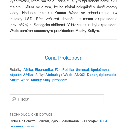
vyšetřování, které má za cíl odhalit, jakým způsobem nabyl svůj
majetek. Mluví se o tom, že ho získal nelegálně v době otcovy
vlády. Hodnota majetku Karima Wada se odhaduje na 1,4
miliardy USD. Přes veškerá obvinění je rodina ex-prezidenta
mezi běžnými Senegalci oblíbená. V březnu 2012 byl exprezident
Wade poražen současným prezidentem Macky Sallym.
Soňa Prokopová
Rubriky:
Afrika
,
Ekonomika
,
F24
,
Politika
,
Senegal
,
Společnost
,
západní Afrika
|
Štítky:
Abdoulaye Wade
,
ANOCI
,
Dakar
,
diplomacie
,
Karim Wade
,
Macky Sally
,
prezident
H
l
e
d
TECHNOLOGICKÉ DOTACE!
a
Dotace na chytrou výrobu, vývoj? Zvládneme i Váš projekt.
Blue
t
Projects Agency
.