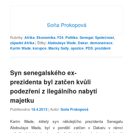
Soňa Prokopová
Rubriky:
Afrika
,
Ekonomika
,
F24
,
Politika
,
Senegal
,
Společnost
,
západní Afrika
|
Štítky:
Abdoulaye Wade
,
Dakar
,
demonstrace
,
Karim Wade
,
korupce
,
Macky Sally
,
opozice
,
PDS
,
prezident
Syn senegalského ex-
prezidenta byl zatčen kvůli
podezření z ilegálního nabytí
majetku
Publikováno
18.4.2013
| Autor:
Soňa Prokopová
Karim Wade, 44letý syn někdejšího prezidenta Senegalu
Abdoulaye Wada, byl v pondělí zatčen v Dakaru v rámci