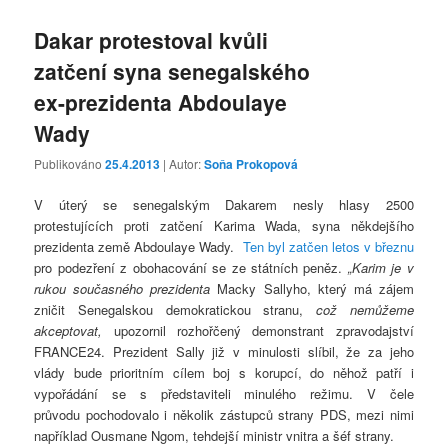
Dakar protestoval kvůli
zatčení syna senegalského
ex-prezidenta Abdoulaye
Wady
Publikováno
25.4.2013
| Autor:
Soňa Prokopová
V úterý se senegalským Dakarem nesly hlasy 2500
protestujících proti zatčení Karima Wada, syna někdejšího
prezidenta země Abdoulaye Wady.
Ten byl zatčen letos v březnu
pro podezření z obohacování se ze státních peněz.
„Karim je v
rukou
současného prezidenta
Macky Sallyho, který má zájem
zničit Senegalskou demokratickou stranu,
což nemůžeme
akceptovat,
upozornil rozhořčený demonstrant zpravodajství
FRANCE24. Prezident Sally již v minulosti slíbil, že za jeho
vlády bude prioritním cílem boj s korupcí, do něhož patří i
vypořádání se s představiteli minulého režimu. V čele
průvodu pochodovalo i několik zástupců strany PDS, mezi nimi
například Ousmane Ngom, tehdejší ministr vnitra a šéf strany.