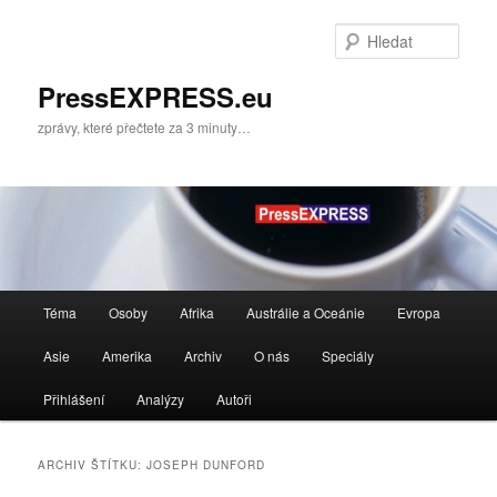
Přejít
Přejít
k
k
Hleda
hlavnímu
obsahu
obsahu
postranního
PressEXPRESS.eu
webu
panelu
zprávy, které přečtete za 3 minuty…
Hlavní
Téma
Osoby
Afrika
Austrálie a Oceánie
Evropa
navigační
menu
Asie
Amerika
Archiv
O nás
Speciály
Přihlášení
Analýzy
Autoři
ARCHIV ŠTÍTKU:
JOSEPH DUNFORD