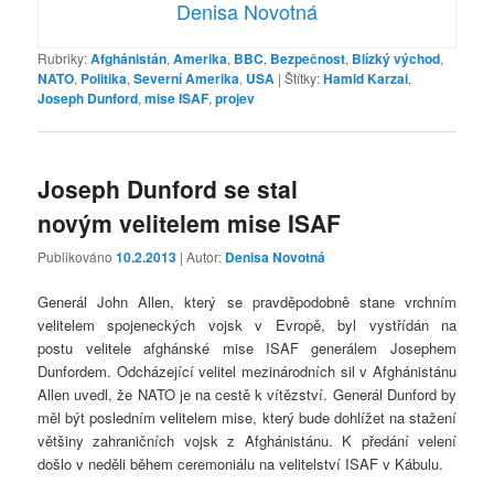
Denisa Novotná
Rubriky:
Afghánistán
,
Amerika
,
BBC
,
Bezpečnost
,
Blízký východ
,
NATO
,
Politika
,
Severní Amerika
,
USA
|
Štítky:
Hamid Karzai
,
Joseph Dunford
,
mise ISAF
,
projev
Joseph Dunford se stal
novým velitelem mise ISAF
Publikováno
10.2.2013
| Autor:
Denisa Novotná
Generál John Allen, který se pravděpodobně stane vrchním
velitelem spojeneckých vojsk v Evropě, byl vystřídán na
postu velitele afghánské mise ISAF generálem Josephem
Dunfordem. Odcházející velitel mezinárodních sil v Afghánistánu
Allen uvedl, že NATO je na cestě k vítězství. Generál Dunford by
měl být posledním velitelem mise, který bude dohlížet na stažení
většiny zahraničních vojsk z Afghánistánu. K předání velení
došlo v neděli během ceremoniálu na velitelství ISAF v Kábulu.