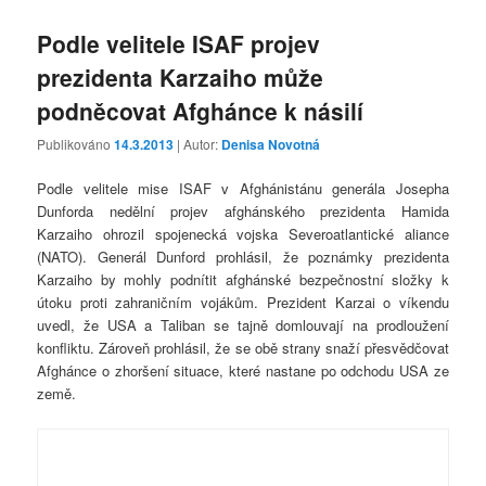
Podle velitele ISAF projev
prezidenta Karzaiho může
podněcovat Afghánce k násilí
Publikováno
14.3.2013
| Autor:
Denisa Novotná
Podle velitele mise ISAF v Afghánistánu generála Josepha
Dunforda nedělní projev afghánského prezidenta Hamida
Karzaiho ohrozil spojenecká vojska Severoatlantické aliance
(NATO). Generál Dunford prohlásil, že poznámky prezidenta
Karzaiho by mohly podnítit afghánské bezpečnostní složky k
útoku proti zahraničním vojákům. Prezident Karzai o víkendu
uvedl, že USA a Taliban se tajně domlouvají na prodloužení
konfliktu. Zároveň prohlásil, že se obě strany snaží přesvědčovat
Afghánce o zhoršení situace, které nastane po odchodu USA ze
země.