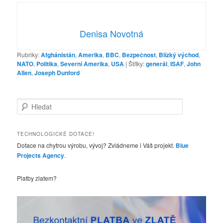
Denisa Novotná
Rubriky:
Afghánistán
,
Amerika
,
BBC
,
Bezpečnost
,
Blízký východ
,
NATO
,
Politika
,
Severní Amerika
,
USA
|
Štítky:
generál
,
ISAF
,
John
Allen
,
Joseph Dunford
H
l
e
d
TECHNOLOGICKÉ DOTACE!
a
Dotace na chytrou výrobu, vývoj? Zvládneme i Váš projekt.
Blue
t
Projects Agency
.
Platby zlatem?