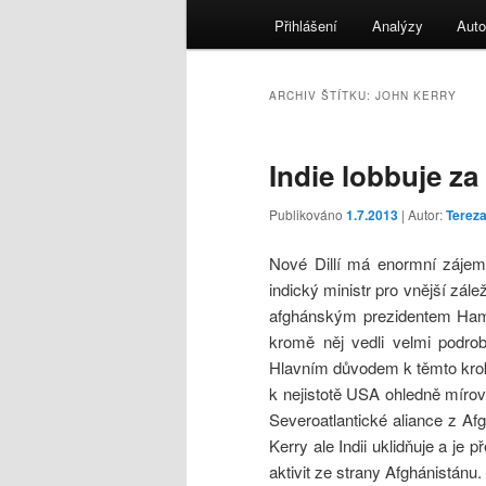
menu
Přihlášení
Analýzy
Auto
ARCHIV ŠTÍTKU:
JOHN KERRY
Indie lobbuje z
Publikováno
1.7.2013
| Autor:
Terez
Nové Dillí má enormní zájem
indický ministr pro vnější zále
afghánským prezidentem Hamid
kromě něj vedli velmi podrob
Hlavním důvodem k těmto kroků
k nejistotě USA ohledně míro
Severoatlantické aliance z Af
Kerry ale Indii uklidňuje a je
aktivit ze strany Afghánistánu.