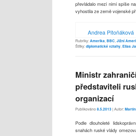
převládalo mezi nimi spíše na
vyhostila ze země vojenské p
Andrea Pitoňáková
Rubriky:
Amerika
,
BBC
,
Jižní Amer
Štítky:
diplomatické vztahy
,
Elias J
Ministr zahranič
představiteli ru
organizací
Publikováno
8.5.2013
| Autor:
Martin
Podle dlouholeté lidskoprávn
snahách ruské vlády omezovat