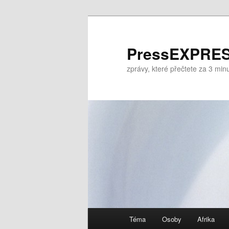
Přejít
Přejít
k
k
hlavnímu
obsahu
PressEXPRES
obsahu
postranního
zprávy, které přečtete za 3 mi
webu
panelu
Hlavní
Téma
Osoby
Afrika
navigační