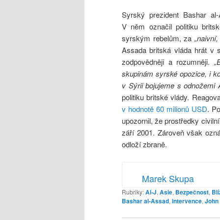
Syrský prezident Bashar al-
V něm označil politiku brits
syrským rebelům, za
„naivní
Assada britská vláda hrát v 
zodpovědněji a rozumněji.
„
skupinám syrské opozice, i kd
v Sýrii bojujeme s odnožemi A
politiku britské vlády. Reag
v hodnotě 60 milionů USD
. P
upozornil, že prostředky civiln
září 2001. Zároveň však oznám
odloží zbraně.
Marek Skupa
Rubriky:
Al-J
,
Asie
,
Bezpečnost
,
Bl
Bashar al-Assad
,
intervence
,
John