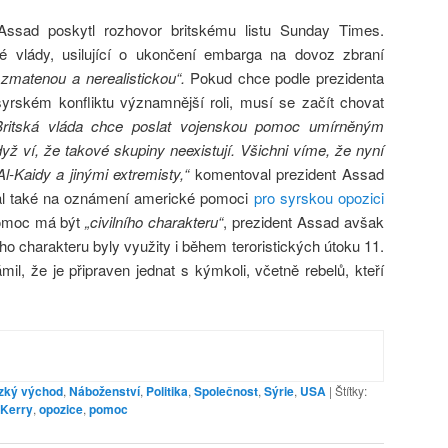
Assad poskytl rozhovor britskému listu Sunday Times.
ké vlády, usilující o ukončení embarga na dovoz zbraní
, zmatenou a nerealistickou“.
Pokud chce podle prezidenta
syrském konfliktu významnější roli, musí se začít chovat
Britská vláda chce poslat vojenskou pomoc umírněným
yž ví, že takové skupiny neexistují. Všichni víme, že nyní
l-Kaidy a jinými extremisty,“
komentoval prezident Assad
oval také na oznámení americké pomoci
pro syrskou opozici
omoc má být
„civilního charakteru“
, prezident Assad avšak
ího charakteru byly využity i během teroristických útoku 11.
il, že je připraven jednat s kýmkoli, včetně rebelů, kteří
ízký východ
,
Náboženství
,
Politika
,
Společnost
,
Sýrie
,
USA
|
Štítky:
 Kerry
,
opozice
,
pomoc